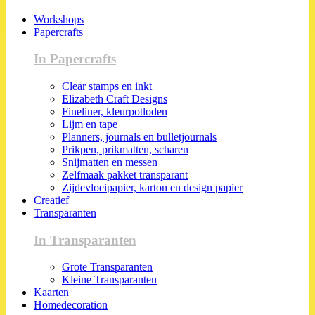
Workshops
Papercrafts
In Papercrafts
Clear stamps en inkt
Elizabeth Craft Designs
Fineliner, kleurpotloden
Lijm en tape
Planners, journals en bulletjournals
Prikpen, prikmatten, scharen
Snijmatten en messen
Zelfmaak pakket transparant
Zijdevloeipapier, karton en design papier
Creatief
Transparanten
In Transparanten
Grote Transparanten
Kleine Transparanten
Kaarten
Homedecoration