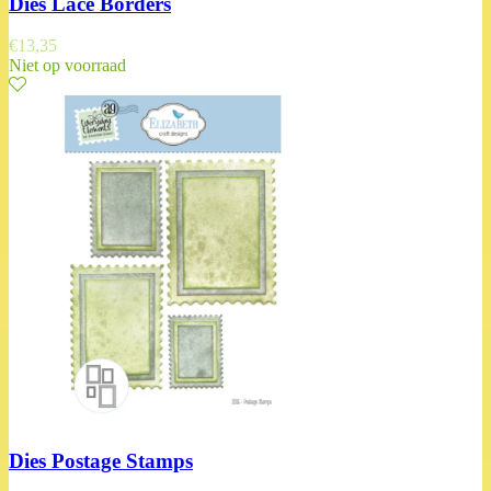
Dies Lace Borders
€
13,35
Niet op voorraad
Dies Postage Stamps