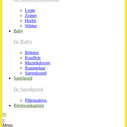
Lente
Zomer
Herfst
Winter
Baby
In Baby
Bijtring
Knuffels
Muziekdoosje
Rammelaar
Speenkoord
Speelgoed
In Speelgoed
Pittenzakjes,
Bijenwaskaarsen
×
Menu