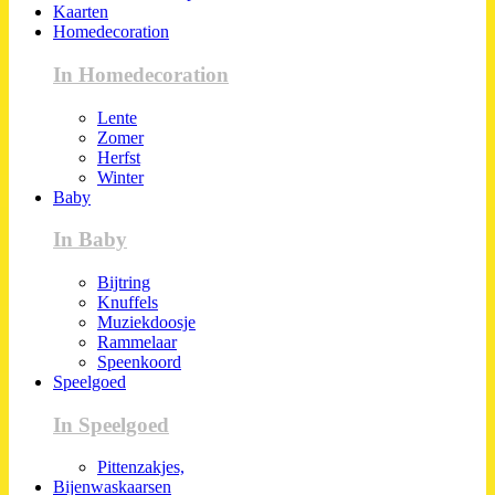
Kaarten
Homedecoration
In Homedecoration
Lente
Zomer
Herfst
Winter
Baby
In Baby
Bijtring
Knuffels
Muziekdoosje
Rammelaar
Speenkoord
Speelgoed
In Speelgoed
Pittenzakjes,
Bijenwaskaarsen