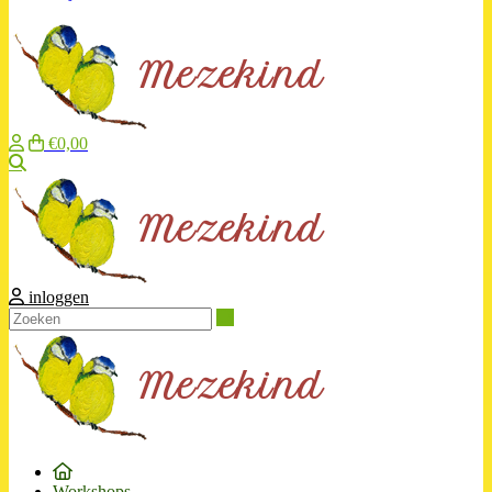
€0,00
Zoeken
inloggen
Zoeken
Workshops