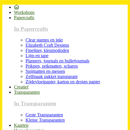
Workshops
Papercrafts
In Papercrafts
Clear stamps en inkt
Elizabeth Craft Designs
Fineliner, kleurpotloden
Lijm en tape
Planners, journals en bulletjournals
Prikpen, prikmatten, scharen
Snijmatten en messen
Zelfmaak pakket transparant
Zijdevloeipapier, karton en design papier
Creatief
Transparanten
In Transparanten
Grote Transparanten
Kleine Transparanten
Kaarten