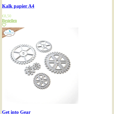
Kalk papier A4
€
8,50
Bestellen
Get into Gear