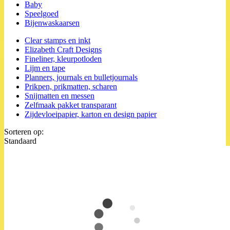
Baby
Speelgoed
Bijenwaskaarsen
Clear stamps en inkt
Elizabeth Craft Designs
Fineliner, kleurpotloden
Lijm en tape
Planners, journals en bulletjournals
Prikpen, prikmatten, scharen
Snijmatten en messen
Zelfmaak pakket transparant
Zijdevloeipapier, karton en design papier
Sorteren op:
Standaard