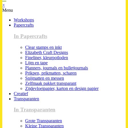
×
Menu
Workshops
Papercrafts
In Papercrafts
Clear stamps en inkt
Elizabeth Craft Designs
Fineliner, kleurpotloden
Lijm en tape
Planners, journals en bulletjournals
Prikpen, prikmatten, scharen
Snijmatten en messen
Zelfmaak pakket transparant
Zijdevloeipapier, karton en design papier
Creatief
Transparanten
In Transparanten
Grote Transparanten
Kleine Transparanten