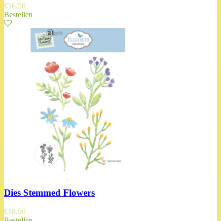
€
16,50
Bestellen
Dies Stemmed Flowers
€
18,50
Bestellen