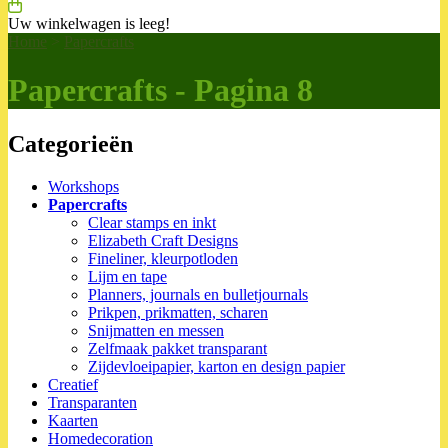
Uw winkelwagen is leeg!
Home
>
Papercrafts
Papercrafts - Pagina 8
Categorieën
Workshops
Papercrafts
Clear stamps en inkt
Elizabeth Craft Designs
Fineliner, kleurpotloden
Lijm en tape
Planners, journals en bulletjournals
Prikpen, prikmatten, scharen
Snijmatten en messen
Zelfmaak pakket transparant
Zijdevloeipapier, karton en design papier
Creatief
Transparanten
Kaarten
Homedecoration