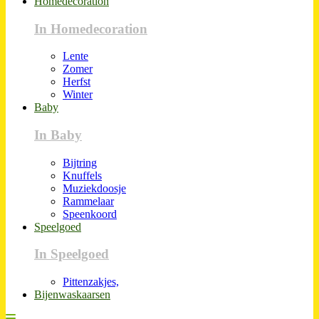
Homedecoration
In Homedecoration
Lente
Zomer
Herfst
Winter
Baby
In Baby
Bijtring
Knuffels
Muziekdoosje
Rammelaar
Speenkoord
Speelgoed
In Speelgoed
Pittenzakjes,
Bijenwaskaarsen