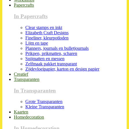
Papercrafts
In Papercrafts
Clear stamps en inkt
Elizabeth Craft Designs
Fineliner, kleurpotloden
Lijm en tape
Planners, journals en bulletjournals
Prikpen, prikmatten, scharen
Snijmatten en messen
Zelfmaak pakket transparant
Zijdevloeipapier, karton en design papier
Creatief
Transparanten
In Transparanten
Grote Transparanten
Kleine Transparanten
Kaarten
Homedecoration
In Homedecoration