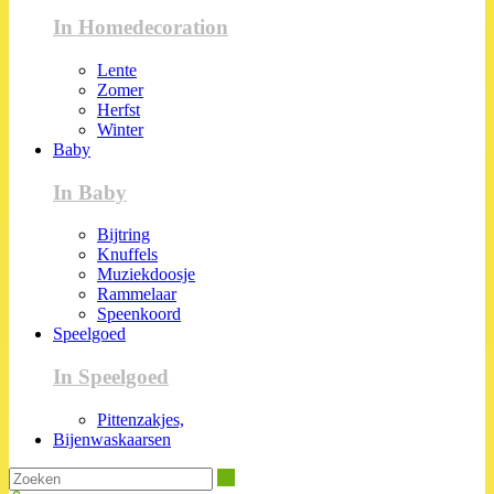
In Homedecoration
Lente
Zomer
Herfst
Winter
Baby
In Baby
Bijtring
Knuffels
Muziekdoosje
Rammelaar
Speenkoord
Speelgoed
In Speelgoed
Pittenzakjes,
Bijenwaskaarsen
Zoeken