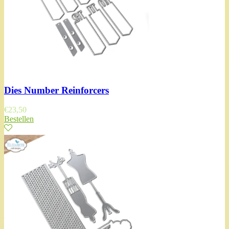
Dies Number Reinforcers
€
23,50
Bestellen