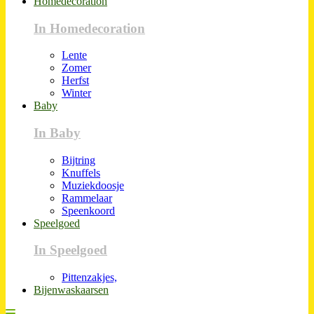
Homedecoration
In Homedecoration
Lente
Zomer
Herfst
Winter
Baby
In Baby
Bijtring
Knuffels
Muziekdoosje
Rammelaar
Speenkoord
Speelgoed
In Speelgoed
Pittenzakjes,
Bijenwaskaarsen