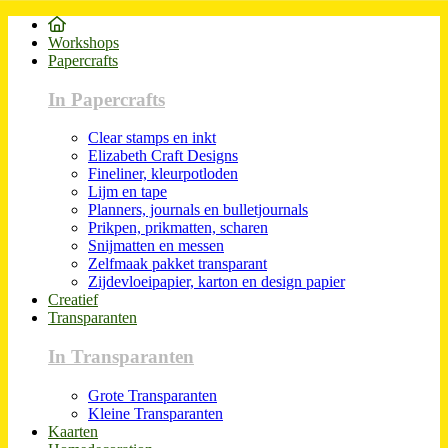
Workshops
Papercrafts
In Papercrafts
Clear stamps en inkt
Elizabeth Craft Designs
Fineliner, kleurpotloden
Lijm en tape
Planners, journals en bulletjournals
Prikpen, prikmatten, scharen
Snijmatten en messen
Zelfmaak pakket transparant
Zijdevloeipapier, karton en design papier
Creatief
Transparanten
In Transparanten
Grote Transparanten
Kleine Transparanten
Kaarten