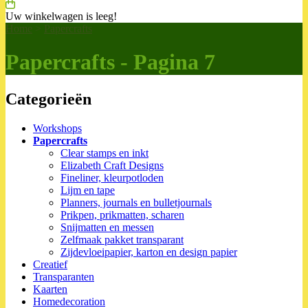
Uw winkelwagen is leeg!
Home
>
Papercrafts
Papercrafts - Pagina 7
Categorieën
Workshops
Papercrafts
Clear stamps en inkt
Elizabeth Craft Designs
Fineliner, kleurpotloden
Lijm en tape
Planners, journals en bulletjournals
Prikpen, prikmatten, scharen
Snijmatten en messen
Zelfmaak pakket transparant
Zijdevloeipapier, karton en design papier
Creatief
Transparanten
Kaarten
Homedecoration