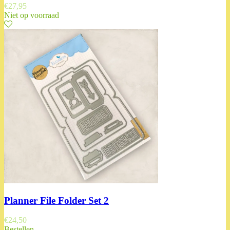
€
27,95
Niet op voorraad
Planner File Folder Set 2
€
24,50
Bestellen