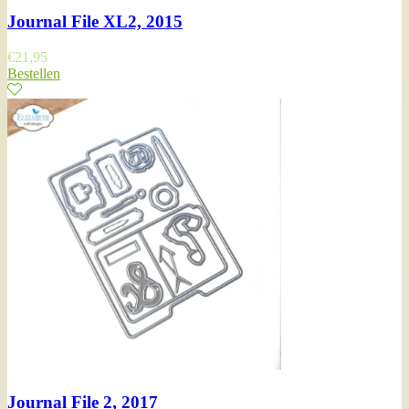
Journal File XL2, 2015
€
21,95
Bestellen
Journal File 2, 2017