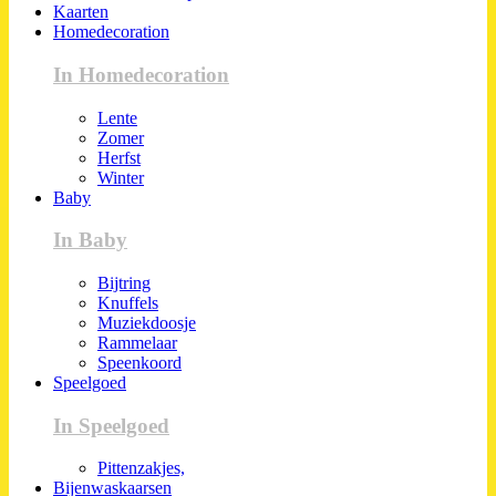
Kaarten
Homedecoration
In Homedecoration
Lente
Zomer
Herfst
Winter
Baby
In Baby
Bijtring
Knuffels
Muziekdoosje
Rammelaar
Speenkoord
Speelgoed
In Speelgoed
Pittenzakjes,
Bijenwaskaarsen