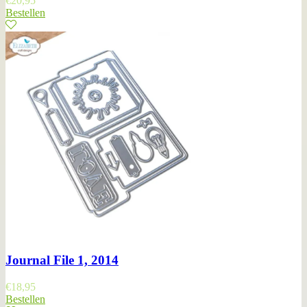
€
20,95
Bestellen
Journal File 1, 2014
€
18,95
Bestellen