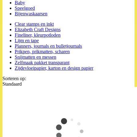
Baby
Speelgoed
Bijenwaskaarsen
Clear stamps en inkt
Elizabeth Craft Designs
Fineliner, kleurpotloden
Lijm en tape
Planners, journals en bulletjournals
Prikpen, prikmatten, scharen
Snijmatten en messen
Zelfmaak pakket transparant
Zijdevloeipapier, karton en design papier
Sorteren op:
Standaard