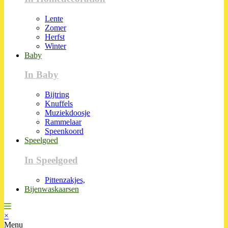
Lente
Zomer
Herfst
Winter
Baby
In Baby
Bijtring
Knuffels
Muziekdoosje
Rammelaar
Speenkoord
Speelgoed
In Speelgoed
Pittenzakjes,
Bijenwaskaarsen
×
Menu