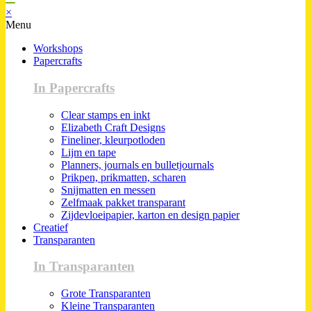
×
Menu
Workshops
Papercrafts
In Papercrafts
Clear stamps en inkt
Elizabeth Craft Designs
Fineliner, kleurpotloden
Lijm en tape
Planners, journals en bulletjournals
Prikpen, prikmatten, scharen
Snijmatten en messen
Zelfmaak pakket transparant
Zijdevloeipapier, karton en design papier
Creatief
Transparanten
In Transparanten
Grote Transparanten
Kleine Transparanten