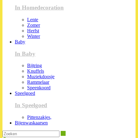
In Homedecoration
Lente
Zomer
Herfst
Winter
Baby
In Baby
Bijtring
Knuffels
Muziekdoosje
Rammelaar
Speenkoord
Speelgoed
In Speelgoed
Pittenzakjes,
Bijenwaskaarsen
Zoeken