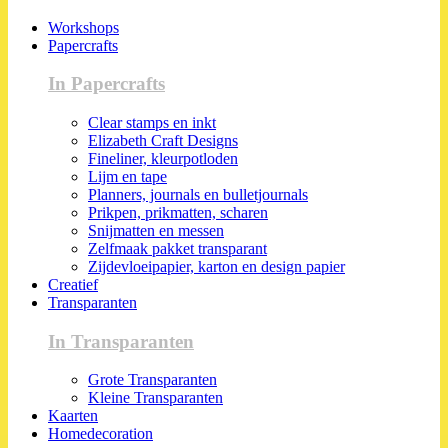
Workshops
Papercrafts
In Papercrafts
Clear stamps en inkt
Elizabeth Craft Designs
Fineliner, kleurpotloden
Lijm en tape
Planners, journals en bulletjournals
Prikpen, prikmatten, scharen
Snijmatten en messen
Zelfmaak pakket transparant
Zijdevloeipapier, karton en design papier
Creatief
Transparanten
In Transparanten
Grote Transparanten
Kleine Transparanten
Kaarten
Homedecoration