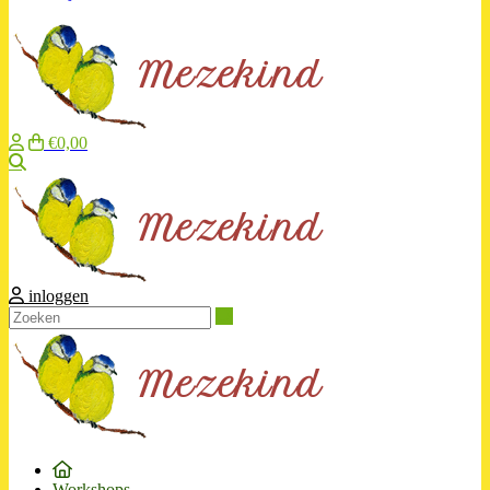
€0,00
Zoeken
inloggen
Zoeken
Workshops