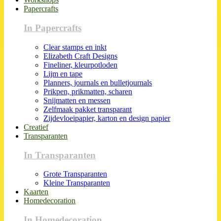
Papercrafts
In Papercrafts
Clear stamps en inkt
Elizabeth Craft Designs
Fineliner, kleurpotloden
Lijm en tape
Planners, journals en bulletjournals
Prikpen, prikmatten, scharen
Snijmatten en messen
Zelfmaak pakket transparant
Zijdevloeipapier, karton en design papier
Creatief
Transparanten
In Transparanten
Grote Transparanten
Kleine Transparanten
Kaarten
Homedecoration
In Homedecoration