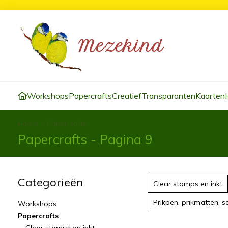
Workshops
Papercrafts
Creatief
Transparanten
Kaarten
Home
>
Papercrafts
Papercrafts - Pagina 9
Categorieën
Clear stamps en inkt
Prikpen, prikmatten, s
Workshops
Papercrafts