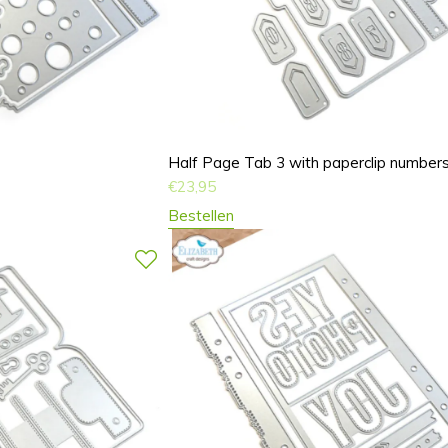
Half Page Tab 3 with paperclip number
€
23,95
Bestellen