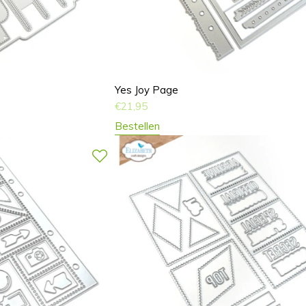
Yes Joy Page
€
21,95
Bestellen