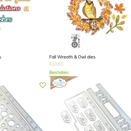
s
Fall Wreath & Owl dies
€
20,95
Bestellen