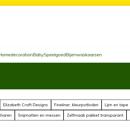
Homedecoration
Baby
Speelgoed
Bijenwaskaarsen
Elizabeth Craft Designs
Fineliner, kleurpotloden
Lijm en tape
charen
Snijmatten en messen
Zelfmaak pakket transparant