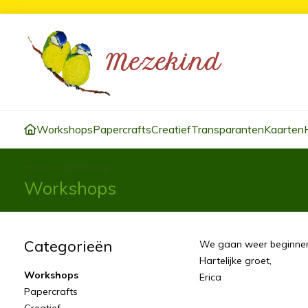
Workshops
Papercrafts
Creatief
Transparanten
Kaarten
Home
>
Workshops
Workshops
Categorieën
We gaan weer beginnen en
Hartelijke groet,
Workshops
Erica
Papercrafts