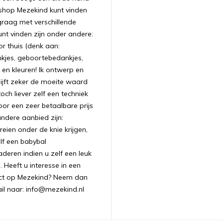
bshop Mezekind kunt vinden
graag met verschillende
unt vinden zijn onder andere:
r thuis (denk aan:
nkjes, geboortebedankjes,
 en kleuren! Ik ontwerp en
ijft zeker de moeite waard
ch liever zelf een techniek
oor een zeer betaalbare prijs
andere aanbied zijn:
ien onder de knie krijgen,
lf een babybal
aderen indien u zelf een leuk
 Heeft u interesse in een
uct op Mezekind? Neem dan
ail naar: info@mezekind.nl