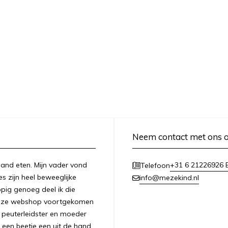
Neem contact met ons 
n hand eten. Mijn vader vond
+31 6 21226926 E
Telefoon
es zijn heel beweeglijke
info@mezekind.nl
appig genoeg deel ik die
 deze webshop voortgekomen
ls peuterleidster en moeder
 een beetje een uit de hand