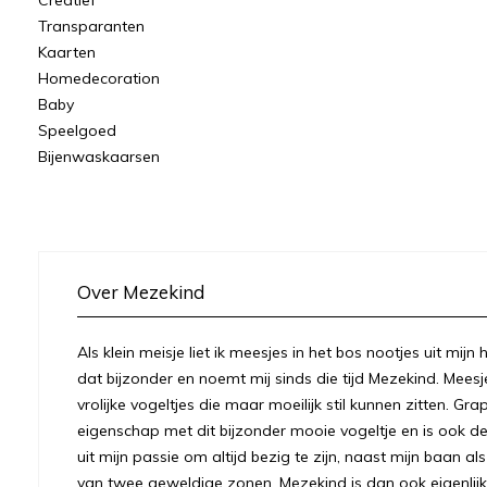
Creatief
Transparanten
Kaarten
Homedecoration
Baby
Speelgoed
Bijenwaskaarsen
Over Mezekind
Als klein meisje liet ik meesjes in het bos nootjes uit mij
dat bijzonder en noemt mij sinds die tijd Mezekind. Meesj
vrolijke vogeltjes die maar moeilijk stil kunnen zitten. Gr
eigenschap met dit bijzonder mooie vogeltje en is ook
uit mijn passie om altijd bezig te zijn, naast mijn baan a
van twee geweldige zonen. Mezekind is dan ook eigenlijk