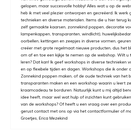
gelopen, maar succesvolle hobby! Alles wat u op de we
heb ik met veel plezier ontworpen en gecreëerd. Ik werk 
technieken en diverse materialen. Items die u hier terug k
zelf gemaakte kaarsen, zonnekind poppen, decoratie voo
lampenkappen, transparanten, windlicht), huwelijksbeda
oorbellen, kettingen en zeepjes in diverse vormen, geuren
creëer met grote regelmaat nieuwe producten, dus het bl
om af en toe een kijkje te nemen op de webshop. Wilt u to
leren? Dat kan! Ik geef workshops in diverse technieken v
en op flexibele tijden en dagen. Workshops die ik onder 
Zonnekind poppen maken, of de oude techniek van het bre
transparanten maken en een workshop waarin u leert ze
kraamcadeau te borduren. Natuurlijk kunt u mij altijd ben
idee heeft, maar wel wat hulp of inzichten kunt gebruiken.
van de workshops? Of heeft u een vraag over een prod
gerust contact met ons op via het contactformulier of m
Groetjes, Erica Mezekind