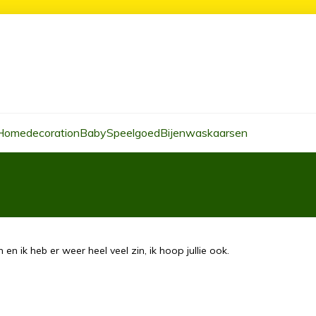
Homedecoration
Baby
Speelgoed
Bijenwaskaarsen
 ik heb er weer heel veel zin, ik hoop jullie ook.