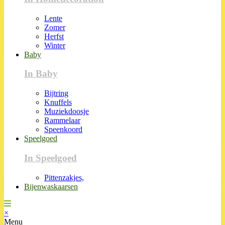
Lente
Zomer
Herfst
Winter
Baby
In Baby
Bijtring
Knuffels
Muziekdoosje
Rammelaar
Speenkoord
Speelgoed
In Speelgoed
Pittenzakjes,
Bijenwaskaarsen
×
Menu