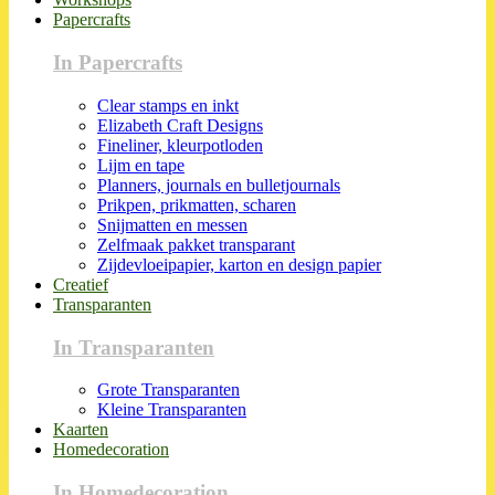
Papercrafts
In Papercrafts
Clear stamps en inkt
Elizabeth Craft Designs
Fineliner, kleurpotloden
Lijm en tape
Planners, journals en bulletjournals
Prikpen, prikmatten, scharen
Snijmatten en messen
Zelfmaak pakket transparant
Zijdevloeipapier, karton en design papier
Creatief
Transparanten
In Transparanten
Grote Transparanten
Kleine Transparanten
Kaarten
Homedecoration
In Homedecoration