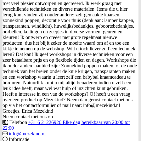
met veel plezier ontworpen en gecreëerd. Ik werk graag met
verschillende technieken en diverse materialen. Items die u hier
terug kunt vinden zijn onder andere: zelf gemaakte kaarsen,
zonnekind poppen, decoratie voor thuis (denk aan: lampenkappen,
transparanten, windlicht), huwelijksbedankjes, geboortebedankjes,
oorbellen, kettingen en zeepjes in diverse vormen, geuren en
kleuren! Ik ontwerp en creëer met grote regelmaat nieuwe
producten, dus het blijft zeker de moeite waard om af en toe een
kijkje te nemen op de webshop. Wilt u toch liever zelf een techniek
leren? Dat kan! Ik geef workshops in diverse technieken voor een
zeer betaalbare prijs en op flexibele tijden en dagen. Workshops die
ik onder andere aanbied zijn: Zonnekind poppen maken, of de oude
techniek van het breien onder de knie krijgen, transparanten maken
en een workshop waarin u leert zelf een babybal kraamcadeau te
borduren. Natuurlijk kunt u mij altijd benaderen indien u zelf een
leuk idee heeft, maar wel wat hulp of inzichten kunt gebruiken.
Heeft u interesse in een van de workshops? Of heeft u een vraag
over een product op Mezekind? Neem dan gerust contact met ons
op via het contactformulier of mail naar: info@mezekind.nl
Groetjes, Erica Mezekind
Neem contact met ons op
Telefoon
+31 6 21226926 Elke dag bereikbaar van 20:00 tot
22:00
info@mezekind.nl
Informatie