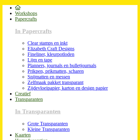
Workshops
Papercrafts
In Papercrafts
Clear stamps en inkt
Elizabeth Craft Designs
Fineliner, kleurpotloden
Lijm en tape
Planners, journals en bulletjournals
Prikpen, prikmatten, scharen
Snijmatten en messen
Zelfmaak pakket transparant
Zijdevloeipapier, karton en design papier
Creatief
Transparanten
In Transparanten
Grote Transparanten
Kleine Transparanten
Kaarten