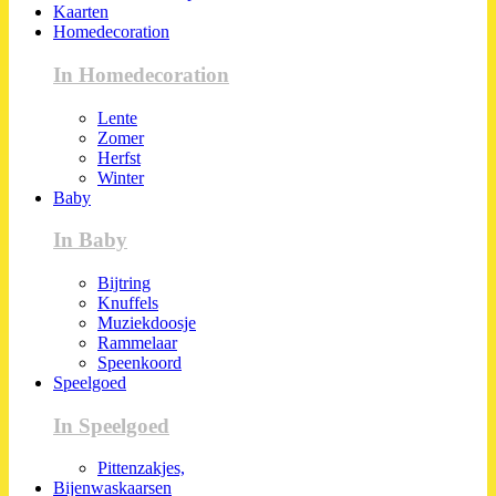
Kaarten
Homedecoration
In Homedecoration
Lente
Zomer
Herfst
Winter
Baby
In Baby
Bijtring
Knuffels
Muziekdoosje
Rammelaar
Speenkoord
Speelgoed
In Speelgoed
Pittenzakjes,
Bijenwaskaarsen