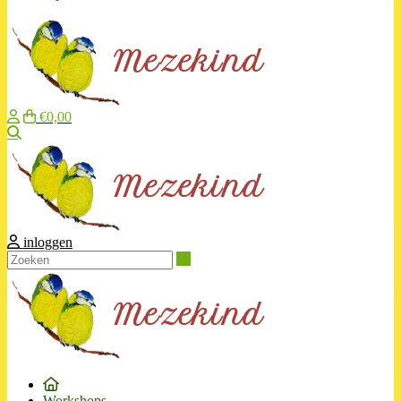
€0,00
Zoeken
inloggen
Zoeken
Workshops