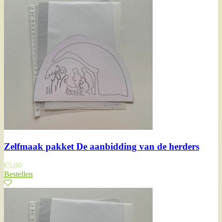
Zelfmaak pakket De aanbidding van de herders
€
5,00
Bestellen