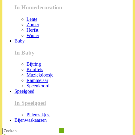
In Homedecoration
Lente
Zomer
Herfst
Winter
Baby
In Baby
Bijtring
Knuffels
Muziekdoosje
Rammelaar
Speenkoord
Speelgoed
In Speelgoed
Pittenzakjes,
Bijenwaskaarsen
Zoeken