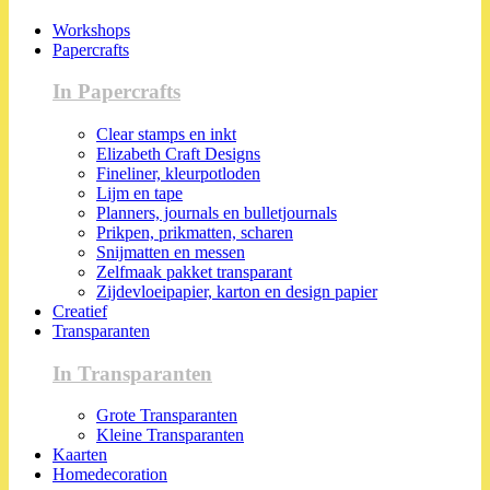
Workshops
Papercrafts
In Papercrafts
Clear stamps en inkt
Elizabeth Craft Designs
Fineliner, kleurpotloden
Lijm en tape
Planners, journals en bulletjournals
Prikpen, prikmatten, scharen
Snijmatten en messen
Zelfmaak pakket transparant
Zijdevloeipapier, karton en design papier
Creatief
Transparanten
In Transparanten
Grote Transparanten
Kleine Transparanten
Kaarten
Homedecoration