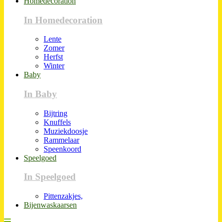
Homedecoration
In Homedecoration
Lente
Zomer
Herfst
Winter
Baby
In Baby
Bijtring
Knuffels
Muziekdoosje
Rammelaar
Speenkoord
Speelgoed
In Speelgoed
Pittenzakjes,
Bijenwaskaarsen