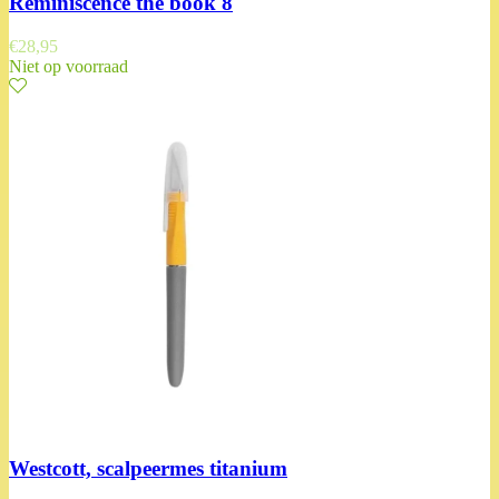
Reminiscence the book 8
€
28,95
Niet op voorraad
Westcott, scalpeermes titanium