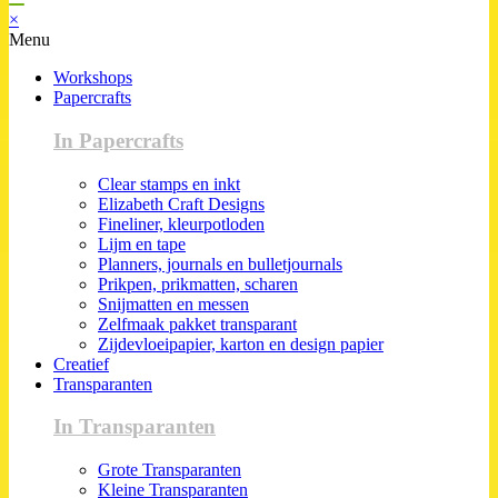
×
Menu
Workshops
Papercrafts
In Papercrafts
Clear stamps en inkt
Elizabeth Craft Designs
Fineliner, kleurpotloden
Lijm en tape
Planners, journals en bulletjournals
Prikpen, prikmatten, scharen
Snijmatten en messen
Zelfmaak pakket transparant
Zijdevloeipapier, karton en design papier
Creatief
Transparanten
In Transparanten
Grote Transparanten
Kleine Transparanten