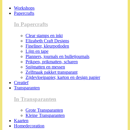
Workshops
Papercrafts
In Papercrafts
Clear stamps en inkt
Elizabeth Craft Designs
Fineliner, kleurpotloden
Lijm en tape
Planners, journals en bulletjournals
Prikpen, prikmatten, scharen
Snijmatten en messen
Zelfmaak pakket transparant
Zijdevloeipapier, karton en design papier
Creatief
Transparanten
In Transparanten
Grote Transparanten
Kleine Transparanten
Kaarten
Homedecoration