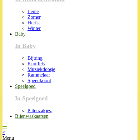
Lente
Zomer
Herfst
Winter
Baby
In Baby
Bijtring
Knuffels
Muziekdoosje
Rammelaar
Speenkoord
Speelgoed
In Speelgoed
Pittenzakjes,
Bijenwaskaarsen
×
Menu