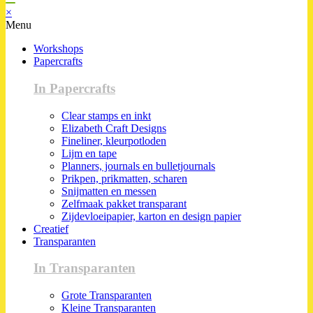
×
Menu
Workshops
Papercrafts
In Papercrafts
Clear stamps en inkt
Elizabeth Craft Designs
Fineliner, kleurpotloden
Lijm en tape
Planners, journals en bulletjournals
Prikpen, prikmatten, scharen
Snijmatten en messen
Zelfmaak pakket transparant
Zijdevloeipapier, karton en design papier
Creatief
Transparanten
In Transparanten
Grote Transparanten
Kleine Transparanten