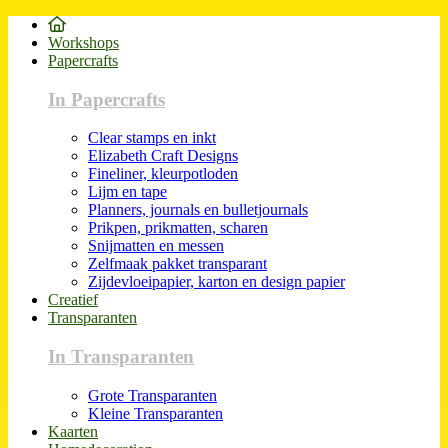
Workshops
Papercrafts
In Papercrafts
Clear stamps en inkt
Elizabeth Craft Designs
Fineliner, kleurpotloden
Lijm en tape
Planners, journals en bulletjournals
Prikpen, prikmatten, scharen
Snijmatten en messen
Zelfmaak pakket transparant
Zijdevloeipapier, karton en design papier
Creatief
Transparanten
In Transparanten
Grote Transparanten
Kleine Transparanten
Kaarten