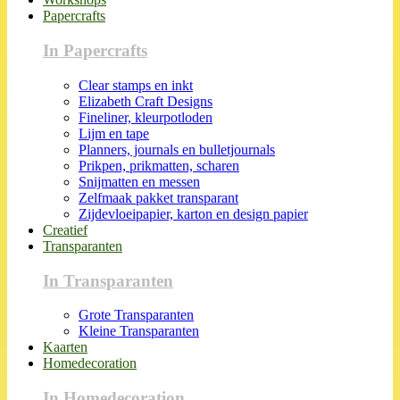
Papercrafts
In Papercrafts
Clear stamps en inkt
Elizabeth Craft Designs
Fineliner, kleurpotloden
Lijm en tape
Planners, journals en bulletjournals
Prikpen, prikmatten, scharen
Snijmatten en messen
Zelfmaak pakket transparant
Zijdevloeipapier, karton en design papier
Creatief
Transparanten
In Transparanten
Grote Transparanten
Kleine Transparanten
Kaarten
Homedecoration
In Homedecoration