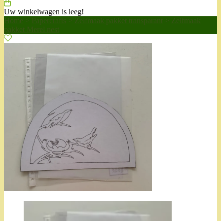
Uw winkelwagen is leeg!
Home
>
Papercrafts
>
Zelfmaak pakket transparant
>
Zelfmaak
pakket Merel nest