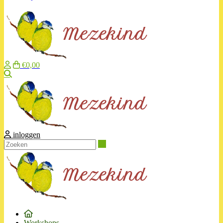
€0,00
Zoeken
inloggen
Zoeken
Workshops