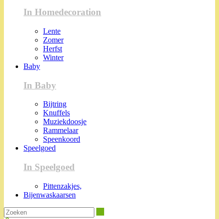
In Homedecoration
Lente
Zomer
Herfst
Winter
Baby
In Baby
Bijtring
Knuffels
Muziekdoosje
Rammelaar
Speenkoord
Speelgoed
In Speelgoed
Pittenzakjes,
Bijenwaskaarsen
Zoeken