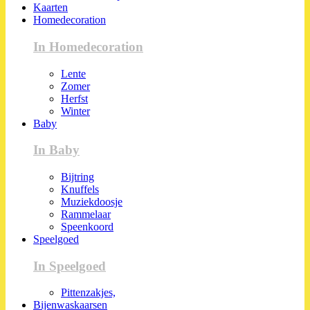
Kaarten
Homedecoration
In Homedecoration
Lente
Zomer
Herfst
Winter
Baby
In Baby
Bijtring
Knuffels
Muziekdoosje
Rammelaar
Speenkoord
Speelgoed
In Speelgoed
Pittenzakjes,
Bijenwaskaarsen