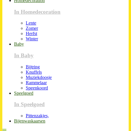
Homedecoration
In Homedecoration
Lente
Zomer
Herfst
Winter
Baby
In Baby
Bijtring
Knuffels
Muziekdoosje
Rammelaar
Speenkoord
Speelgoed
In Speelgoed
Pittenzakjes,
Bijenwaskaarsen