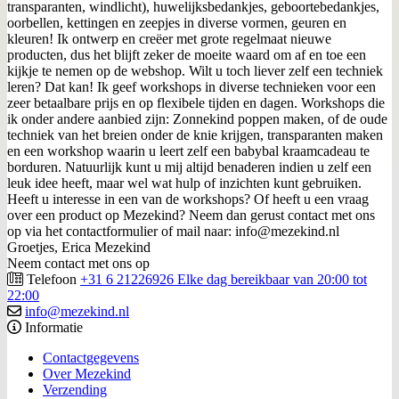
transparanten, windlicht), huwelijksbedankjes, geboortebedankjes,
oorbellen, kettingen en zeepjes in diverse vormen, geuren en
kleuren! Ik ontwerp en creëer met grote regelmaat nieuwe
producten, dus het blijft zeker de moeite waard om af en toe een
kijkje te nemen op de webshop. Wilt u toch liever zelf een techniek
leren? Dat kan! Ik geef workshops in diverse technieken voor een
zeer betaalbare prijs en op flexibele tijden en dagen. Workshops die
ik onder andere aanbied zijn: Zonnekind poppen maken, of de oude
techniek van het breien onder de knie krijgen, transparanten maken
en een workshop waarin u leert zelf een babybal kraamcadeau te
borduren. Natuurlijk kunt u mij altijd benaderen indien u zelf een
leuk idee heeft, maar wel wat hulp of inzichten kunt gebruiken.
Heeft u interesse in een van de workshops? Of heeft u een vraag
over een product op Mezekind? Neem dan gerust contact met ons
op via het contactformulier of mail naar: info@mezekind.nl
Groetjes, Erica Mezekind
Neem contact met ons op
Telefoon
+31 6 21226926 Elke dag bereikbaar van 20:00 tot
22:00
info@mezekind.nl
Informatie
Contactgegevens
Over Mezekind
Verzending