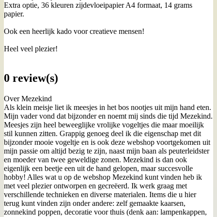
Extra optie, 36 kleuren zijdevloeipapier A4 formaat, 14 grams
papier.
Ook een heerlijk kado voor creatieve mensen!
Heel veel plezier!
0 review(s)
Over Mezekind
Als klein meisje liet ik meesjes in het bos nootjes uit mijn hand eten.
Mijn vader vond dat bijzonder en noemt mij sinds die tijd Mezekind.
Meesjes zijn heel beweeglijke vrolijke vogeltjes die maar moeilijk
stil kunnen zitten. Grappig genoeg deel ik die eigenschap met dit
bijzonder mooie vogeltje en is ook deze webshop voortgekomen uit
mijn passie om altijd bezig te zijn, naast mijn baan als peuterleidster
en moeder van twee geweldige zonen. Mezekind is dan ook
eigenlijk een beetje een uit de hand gelopen, maar succesvolle
hobby! Alles wat u op de webshop Mezekind kunt vinden heb ik
met veel plezier ontworpen en gecreëerd. Ik werk graag met
verschillende technieken en diverse materialen. Items die u hier
terug kunt vinden zijn onder andere: zelf gemaakte kaarsen,
zonnekind poppen, decoratie voor thuis (denk aan: lampenkappen,