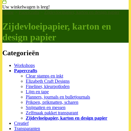
Uw winkelwagen is leeg!
Home
>
Papercrafts
>
Zijdevloeipapier, karton en design papier
Zijdevloeipapier, karton en
design papier
Categorieën
Workshops
Papercrafts
Clear stamps en inkt
Elizabeth Craft Designs
Fineliner, kleurpotloden
Lijm en tape
Planners, journals en bulletjournals
Prikpen, prikmatten, scharen
Snijmatten en messen
Zelfmaak pakket transparant
Zijdevloeipapier, karton en design papier
Creatief
Transparanten