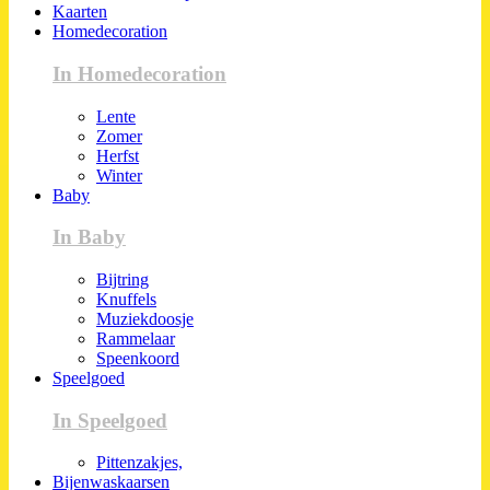
Kaarten
Homedecoration
In Homedecoration
Lente
Zomer
Herfst
Winter
Baby
In Baby
Bijtring
Knuffels
Muziekdoosje
Rammelaar
Speenkoord
Speelgoed
In Speelgoed
Pittenzakjes,
Bijenwaskaarsen