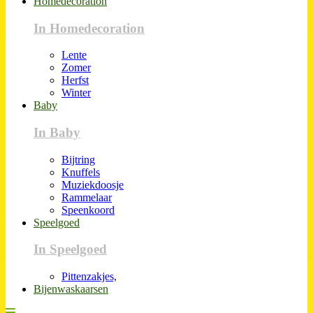
Homedecoration
In Homedecoration
Lente
Zomer
Herfst
Winter
Baby
In Baby
Bijtring
Knuffels
Muziekdoosje
Rammelaar
Speenkoord
Speelgoed
In Speelgoed
Pittenzakjes,
Bijenwaskaarsen