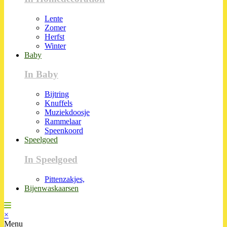
Lente
Zomer
Herfst
Winter
Baby
In Baby
Bijtring
Knuffels
Muziekdoosje
Rammelaar
Speenkoord
Speelgoed
In Speelgoed
Pittenzakjes,
Bijenwaskaarsen
×
Menu