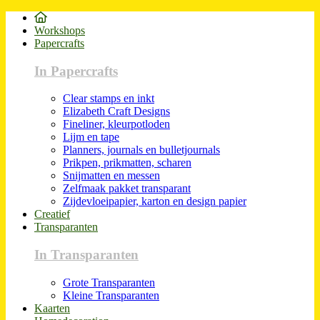
Workshops
Papercrafts
In Papercrafts
Clear stamps en inkt
Elizabeth Craft Designs
Fineliner, kleurpotloden
Lijm en tape
Planners, journals en bulletjournals
Prikpen, prikmatten, scharen
Snijmatten en messen
Zelfmaak pakket transparant
Zijdevloeipapier, karton en design papier
Creatief
Transparanten
In Transparanten
Grote Transparanten
Kleine Transparanten
Kaarten