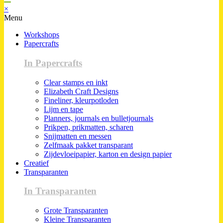
×
Menu
Workshops
Papercrafts
In Papercrafts
Clear stamps en inkt
Elizabeth Craft Designs
Fineliner, kleurpotloden
Lijm en tape
Planners, journals en bulletjournals
Prikpen, prikmatten, scharen
Snijmatten en messen
Zelfmaak pakket transparant
Zijdevloeipapier, karton en design papier
Creatief
Transparanten
In Transparanten
Grote Transparanten
Kleine Transparanten