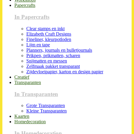
Papercrafts
In Papercrafts
Clear stamps en inkt
Elizabeth Craft Designs
Fineliner, kleurpotloden
Lijm en tape
Planners, journals en bulletjournals
Prikpen, prikmatten, scharen
Snijmatten en messen
Zelfmaak pakket transparant
Zijdevloeipapier, karton en design papier
Creatief
Transparanten
In Transparanten
Grote Transparanten
Kleine Transparanten
Kaarten
Homedecoration
In Homedecoration