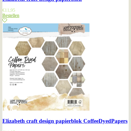
€
11,95
Bestellen
Elizabeth craft design papierblok CoffeeDyedPapers