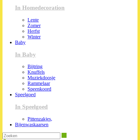
In Homedecoration
Lente
Zomer
Herfst
Winter
Baby
In Baby
Bijtring
Knuffels
Muziekdoosje
Rammelaar
Speenkoord
Speelgoed
In Speelgoed
Pittenzakjes,
Bijenwaskaarsen
Zoeken