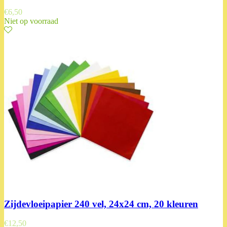
€
6,50
Niet op voorraad
Zijdevloeipapier 240 vel, 24x24 cm, 20 kleuren
€
12,50