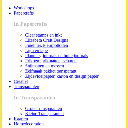
Workshops
Papercrafts
In Papercrafts
Clear stamps en inkt
Elizabeth Craft Designs
Fineliner, kleurpotloden
Lijm en tape
Planners, journals en bulletjournals
Prikpen, prikmatten, scharen
Snijmatten en messen
Zelfmaak pakket transparant
Zijdevloeipapier, karton en design papier
Creatief
Transparanten
In Transparanten
Grote Transparanten
Kleine Transparanten
Kaarten
Homedecoration