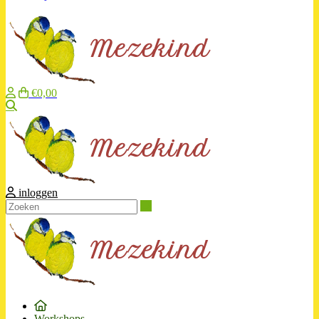
€0,00
Zoeken
inloggen
Zoeken
Workshops