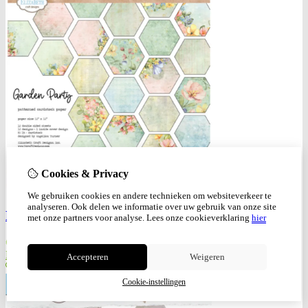
Cookies & Privacy
We gebruiken cookies en andere technieken om websiteverkeer te
analyseren. Ook delen we informatie over uw gebruik van onze site
Elizabeth craft design papierblok Garden party
met onze partners voor analyse.
Lees onze cookieverklaring
hier
€
12,95
Bestellen
Accepteren
Weigeren
Cookie-instellingen