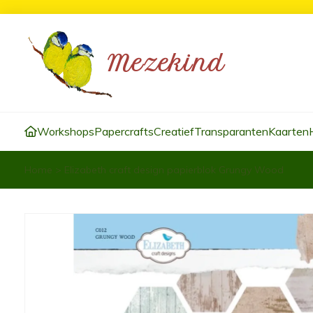
Workshops
Papercrafts
Creatief
Transparanten
Kaarten
Home
>
Elizabeth craft design papierblok Grungy Wood