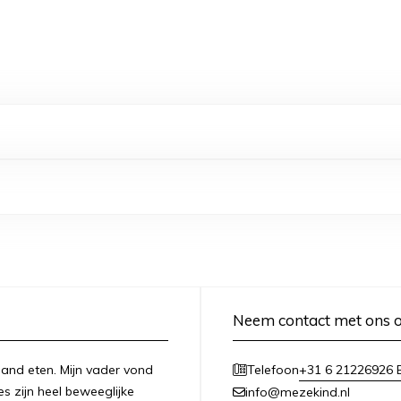
Neem contact met ons 
n hand eten. Mijn vader vond
+31 6 21226926 E
Telefoon
es zijn heel beweeglijke
info@mezekind.nl