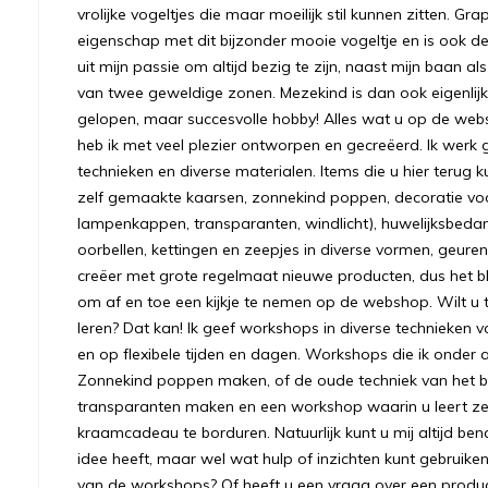
vrolijke vogeltjes die maar moeilijk stil kunnen zitten. Gr
eigenschap met dit bijzonder mooie vogeltje en is ook
uit mijn passie om altijd bezig te zijn, naast mijn baan a
van twee geweldige zonen. Mezekind is dan ook eigenlijk
gelopen, maar succesvolle hobby! Alles wat u op de we
heb ik met veel plezier ontworpen en gecreëerd. Ik werk 
technieken en diverse materialen. Items die u hier terug k
zelf gemaakte kaarsen, zonnekind poppen, decoratie voo
lampenkappen, transparanten, windlicht), huwelijksbeda
oorbellen, kettingen en zeepjes in diverse vormen, geuren
creëer met grote regelmaat nieuwe producten, dus het bl
om af en toe een kijkje te nemen op de webshop. Wilt u to
leren? Dat kan! Ik geef workshops in diverse technieken v
en op flexibele tijden en dagen. Workshops die ik onder 
Zonnekind poppen maken, of de oude techniek van het bre
transparanten maken en een workshop waarin u leert ze
kraamcadeau te borduren. Natuurlijk kunt u mij altijd ben
idee heeft, maar wel wat hulp of inzichten kunt gebruiken.
van de workshops? Of heeft u een vraag over een prod