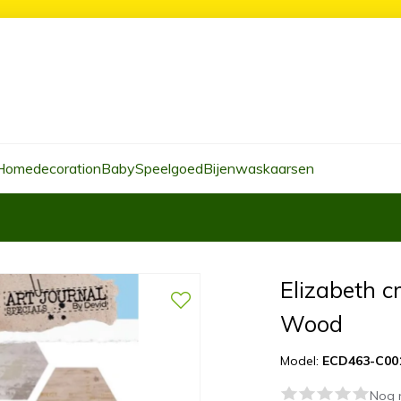
Homedecoration
Baby
Speelgoed
Bijenwaskaarsen
Elizabeth c
Wood
Model:
ECD463-C00
Nog 