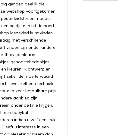
appig genoeg deel ik die
 deze webshop voortgekomen
ls peuterleidster en moeder
 een beetje een uit de hand
bshop Mezekind kunt vinden
graag met verschillende
unt vinden zijn onder andere:
r thuis (denk aan:
nkjes, geboortebedankjes,
 en kleuren! Ik ontwerp en
ijft zeker de moeite waard
ch liever zelf een techniek
oor een zeer betaalbare prijs
andere aanbied zijn:
ien onder de knie krijgen,
lf een babybal
aderen indien u zelf een leuk
 Heeft u interesse in een
uct op Mezekind? Neem dan