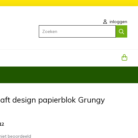
inloggen
Zoeken
raft design papierblok Grungy
12
niet beoordeeld