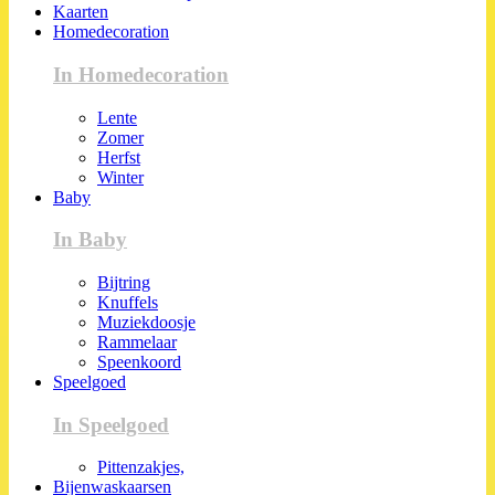
Kaarten
Homedecoration
In Homedecoration
Lente
Zomer
Herfst
Winter
Baby
In Baby
Bijtring
Knuffels
Muziekdoosje
Rammelaar
Speenkoord
Speelgoed
In Speelgoed
Pittenzakjes,
Bijenwaskaarsen