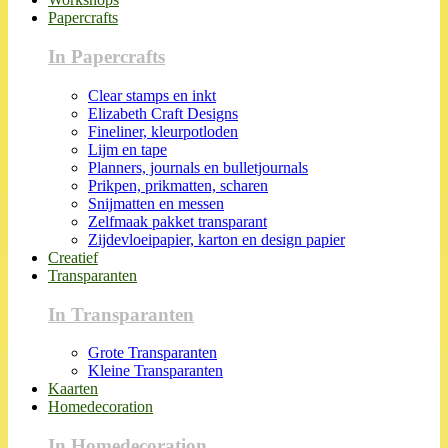
Papercrafts
In Papercrafts
Clear stamps en inkt
Elizabeth Craft Designs
Fineliner, kleurpotloden
Lijm en tape
Planners, journals en bulletjournals
Prikpen, prikmatten, scharen
Snijmatten en messen
Zelfmaak pakket transparant
Zijdevloeipapier, karton en design papier
Creatief
Transparanten
In Transparanten
Grote Transparanten
Kleine Transparanten
Kaarten
Homedecoration
In Homedecoration