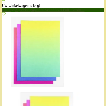
Uw winkelwagen is leeg!
Home
>
Zijdevloeipapier 30 vel of 3 vel Folia Gradient