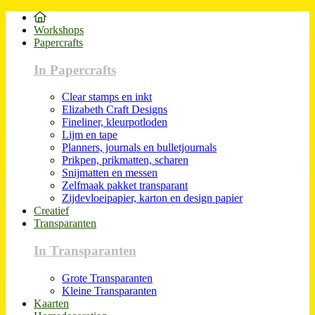
Workshops
Papercrafts
In Papercrafts
Clear stamps en inkt
Elizabeth Craft Designs
Fineliner, kleurpotloden
Lijm en tape
Planners, journals en bulletjournals
Prikpen, prikmatten, scharen
Snijmatten en messen
Zelfmaak pakket transparant
Zijdevloeipapier, karton en design papier
Creatief
Transparanten
In Transparanten
Grote Transparanten
Kleine Transparanten
Kaarten