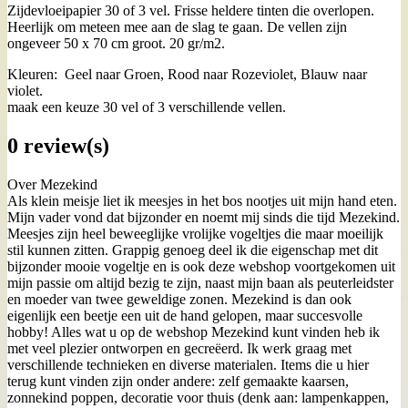
Zijdevloeipapier 30 of 3 vel. Frisse heldere tinten die overlopen.
Heerlijk om meteen mee aan de slag te gaan. De vellen zijn
ongeveer 50 x 70 cm groot. 20 gr/m2.
Kleuren: Geel naar Groen, Rood naar Rozeviolet, Blauw naar
violet.
maak een keuze 30 vel of 3 verschillende vellen.
0 review(s)
Over Mezekind
Als klein meisje liet ik meesjes in het bos nootjes uit mijn hand eten.
Mijn vader vond dat bijzonder en noemt mij sinds die tijd Mezekind.
Meesjes zijn heel beweeglijke vrolijke vogeltjes die maar moeilijk
stil kunnen zitten. Grappig genoeg deel ik die eigenschap met dit
bijzonder mooie vogeltje en is ook deze webshop voortgekomen uit
mijn passie om altijd bezig te zijn, naast mijn baan als peuterleidster
en moeder van twee geweldige zonen. Mezekind is dan ook
eigenlijk een beetje een uit de hand gelopen, maar succesvolle
hobby! Alles wat u op de webshop Mezekind kunt vinden heb ik
met veel plezier ontworpen en gecreëerd. Ik werk graag met
verschillende technieken en diverse materialen. Items die u hier
terug kunt vinden zijn onder andere: zelf gemaakte kaarsen,
zonnekind poppen, decoratie voor thuis (denk aan: lampenkappen,