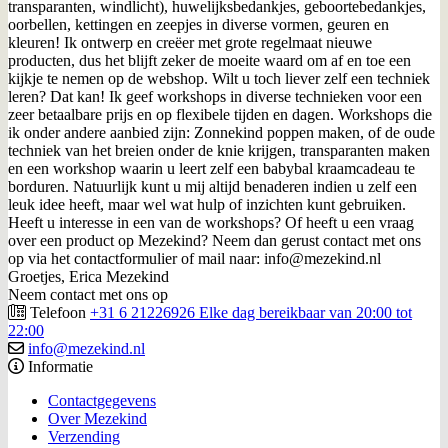
transparanten, windlicht), huwelijksbedankjes, geboortebedankjes,
oorbellen, kettingen en zeepjes in diverse vormen, geuren en
kleuren! Ik ontwerp en creëer met grote regelmaat nieuwe
producten, dus het blijft zeker de moeite waard om af en toe een
kijkje te nemen op de webshop. Wilt u toch liever zelf een techniek
leren? Dat kan! Ik geef workshops in diverse technieken voor een
zeer betaalbare prijs en op flexibele tijden en dagen. Workshops die
ik onder andere aanbied zijn: Zonnekind poppen maken, of de oude
techniek van het breien onder de knie krijgen, transparanten maken
en een workshop waarin u leert zelf een babybal kraamcadeau te
borduren. Natuurlijk kunt u mij altijd benaderen indien u zelf een
leuk idee heeft, maar wel wat hulp of inzichten kunt gebruiken.
Heeft u interesse in een van de workshops? Of heeft u een vraag
over een product op Mezekind? Neem dan gerust contact met ons
op via het contactformulier of mail naar: info@mezekind.nl
Groetjes, Erica Mezekind
Neem contact met ons op
Telefoon
+31 6 21226926 Elke dag bereikbaar van 20:00 tot
22:00
info@mezekind.nl
Informatie
Contactgegevens
Over Mezekind
Verzending