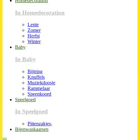
Homedecoration
In Homedecoration
Lente
Zomer
Herfst
Winter
Baby
In Baby
Bijtring
Knuffels
Muziekdoosje
Rammelaar
Speenkoord
Speelgoed
In Speelgoed
Pittenzakjes,
Bijenwaskaarsen