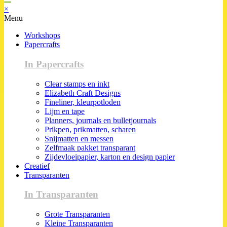
×
Menu
Workshops
Papercrafts
In Papercrafts
Clear stamps en inkt
Elizabeth Craft Designs
Fineliner, kleurpotloden
Lijm en tape
Planners, journals en bulletjournals
Prikpen, prikmatten, scharen
Snijmatten en messen
Zelfmaak pakket transparant
Zijdevloeipapier, karton en design papier
Creatief
Transparanten
In Transparanten
Grote Transparanten
Kleine Transparanten