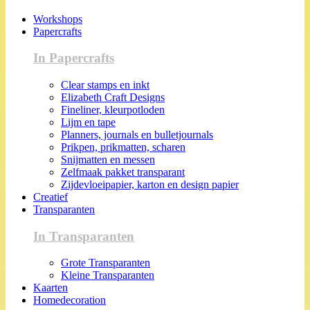
Workshops
Papercrafts
In Papercrafts
Clear stamps en inkt
Elizabeth Craft Designs
Fineliner, kleurpotloden
Lijm en tape
Planners, journals en bulletjournals
Prikpen, prikmatten, scharen
Snijmatten en messen
Zelfmaak pakket transparant
Zijdevloeipapier, karton en design papier
Creatief
Transparanten
In Transparanten
Grote Transparanten
Kleine Transparanten
Kaarten
Homedecoration