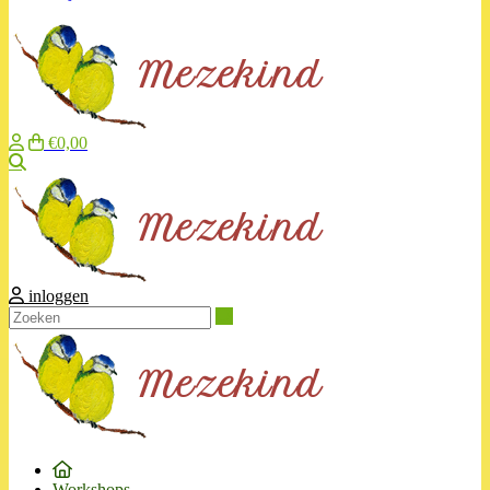
€0,00
Zoeken
inloggen
Zoeken
Workshops