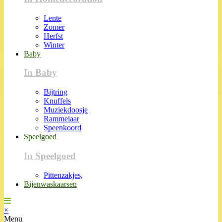
Lente
Zomer
Herfst
Winter
Baby
In Baby
Bijtring
Knuffels
Muziekdoosje
Rammelaar
Speenkoord
Speelgoed
In Speelgoed
Pittenzakjes,
Bijenwaskaarsen
×
Menu