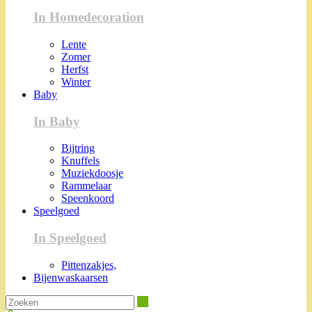
In Homedecoration
Lente
Zomer
Herfst
Winter
Baby
In Baby
Bijtring
Knuffels
Muziekdoosje
Rammelaar
Speenkoord
Speelgoed
In Speelgoed
Pittenzakjes,
Bijenwaskaarsen
Zoeken