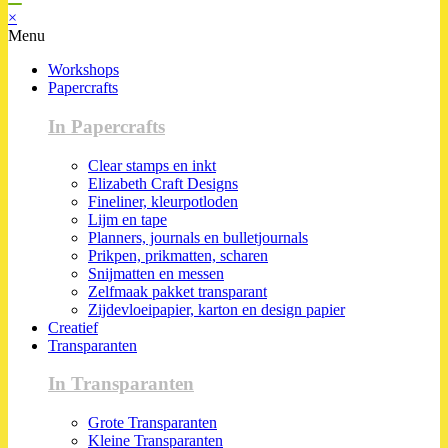
×
Menu
Workshops
Papercrafts
In Papercrafts
Clear stamps en inkt
Elizabeth Craft Designs
Fineliner, kleurpotloden
Lijm en tape
Planners, journals en bulletjournals
Prikpen, prikmatten, scharen
Snijmatten en messen
Zelfmaak pakket transparant
Zijdevloeipapier, karton en design papier
Creatief
Transparanten
In Transparanten
Grote Transparanten
Kleine Transparanten