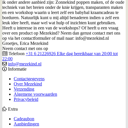
ik onder andere aanbied zijn: Zonnekind poppen maken, of de oude
techniek van het breien onder de knie krijgen, transparanten maken
en een workshop waarin u leert zelf een babybal kraamcadeau te
borduren. Natuurlijk kunt u mij altijd benaderen indien u zelf een
leuk idee heeft, maar wel wat hulp of inzichten kunt gebruiken.
Heeft u interesse in een van de workshops? Of heeft u een vraag
over een product op Mezekind? Neem dan gerust contact met ons
op via het contactformulier of mail naar: info@mezekind.nl
Groetjes, Erica Mezekind
Neem contact met ons op
Telefoon
+31 6 21226926 Elke dag bereikbaar van 20:00 tot
22:00
info@mezekind.nl
Informatie
Contactgegevens
Over Mezekind
Verzending
Algemene voorwaarden
Privacybeleid
Extra
Cadeaubon
Aanbiedingen