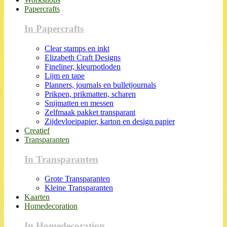
Papercrafts
In Papercrafts
Clear stamps en inkt
Elizabeth Craft Designs
Fineliner, kleurpotloden
Lijm en tape
Planners, journals en bulletjournals
Prikpen, prikmatten, scharen
Snijmatten en messen
Zelfmaak pakket transparant
Zijdevloeipapier, karton en design papier
Creatief
Transparanten
In Transparanten
Grote Transparanten
Kleine Transparanten
Kaarten
Homedecoration
In Homedecoration