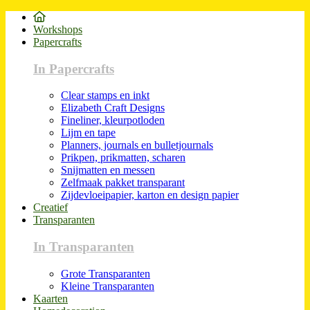
Workshops
Papercrafts
In Papercrafts
Clear stamps en inkt
Elizabeth Craft Designs
Fineliner, kleurpotloden
Lijm en tape
Planners, journals en bulletjournals
Prikpen, prikmatten, scharen
Snijmatten en messen
Zelfmaak pakket transparant
Zijdevloeipapier, karton en design papier
Creatief
Transparanten
In Transparanten
Grote Transparanten
Kleine Transparanten
Kaarten