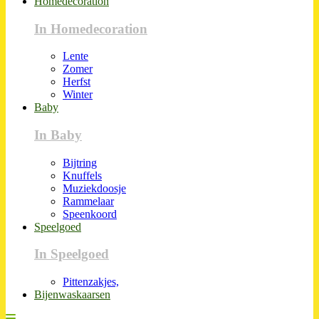
Homedecoration
In Homedecoration
Lente
Zomer
Herfst
Winter
Baby
In Baby
Bijtring
Knuffels
Muziekdoosje
Rammelaar
Speenkoord
Speelgoed
In Speelgoed
Pittenzakjes,
Bijenwaskaarsen