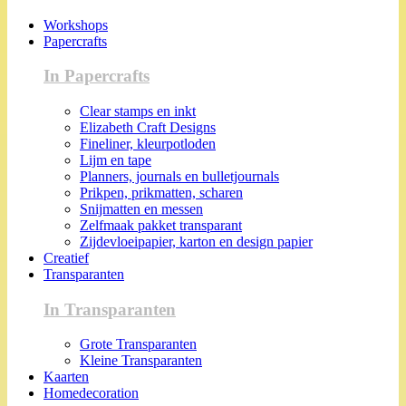
Workshops
Papercrafts
In Papercrafts
Clear stamps en inkt
Elizabeth Craft Designs
Fineliner, kleurpotloden
Lijm en tape
Planners, journals en bulletjournals
Prikpen, prikmatten, scharen
Snijmatten en messen
Zelfmaak pakket transparant
Zijdevloeipapier, karton en design papier
Creatief
Transparanten
In Transparanten
Grote Transparanten
Kleine Transparanten
Kaarten
Homedecoration