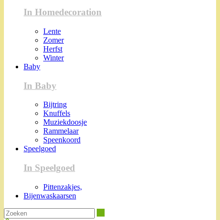
In Homedecoration
Lente
Zomer
Herfst
Winter
Baby
In Baby
Bijtring
Knuffels
Muziekdoosje
Rammelaar
Speenkoord
Speelgoed
In Speelgoed
Pittenzakjes,
Bijenwaskaarsen
Zoeken