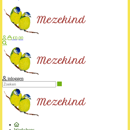
€0,00
Zoeken
inloggen
Zoeken
Workshops