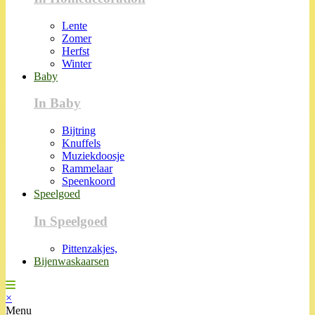
Lente
Zomer
Herfst
Winter
Baby
In Baby
Bijtring
Knuffels
Muziekdoosje
Rammelaar
Speenkoord
Speelgoed
In Speelgoed
Pittenzakjes,
Bijenwaskaarsen
×
Menu