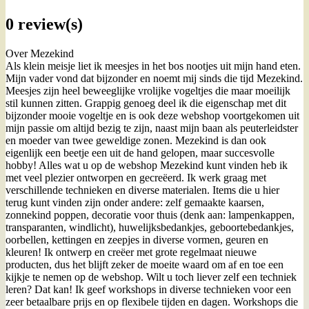
0 review(s)
Over Mezekind
Als klein meisje liet ik meesjes in het bos nootjes uit mijn hand eten.
Mijn vader vond dat bijzonder en noemt mij sinds die tijd Mezekind.
Meesjes zijn heel beweeglijke vrolijke vogeltjes die maar moeilijk
stil kunnen zitten. Grappig genoeg deel ik die eigenschap met dit
bijzonder mooie vogeltje en is ook deze webshop voortgekomen uit
mijn passie om altijd bezig te zijn, naast mijn baan als peuterleidster
en moeder van twee geweldige zonen. Mezekind is dan ook
eigenlijk een beetje een uit de hand gelopen, maar succesvolle
hobby! Alles wat u op de webshop Mezekind kunt vinden heb ik
met veel plezier ontworpen en gecreëerd. Ik werk graag met
verschillende technieken en diverse materialen. Items die u hier
terug kunt vinden zijn onder andere: zelf gemaakte kaarsen,
zonnekind poppen, decoratie voor thuis (denk aan: lampenkappen,
transparanten, windlicht), huwelijksbedankjes, geboortebedankjes,
oorbellen, kettingen en zeepjes in diverse vormen, geuren en
kleuren! Ik ontwerp en creëer met grote regelmaat nieuwe
producten, dus het blijft zeker de moeite waard om af en toe een
kijkje te nemen op de webshop. Wilt u toch liever zelf een techniek
leren? Dat kan! Ik geef workshops in diverse technieken voor een
zeer betaalbare prijs en op flexibele tijden en dagen. Workshops die