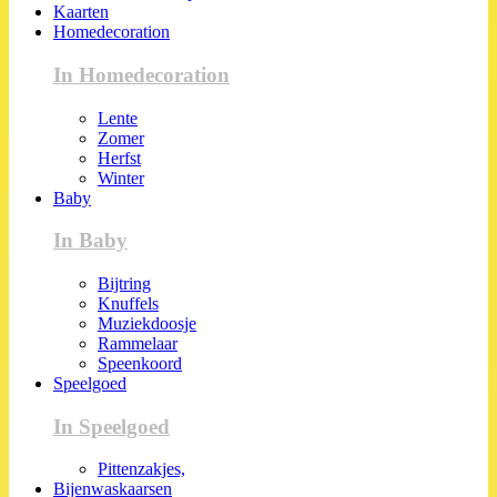
Kaarten
Homedecoration
In Homedecoration
Lente
Zomer
Herfst
Winter
Baby
In Baby
Bijtring
Knuffels
Muziekdoosje
Rammelaar
Speenkoord
Speelgoed
In Speelgoed
Pittenzakjes,
Bijenwaskaarsen