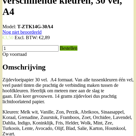
verschillende kleuren, 30 vel,
A4
Model:
T-ZTK14G-30A4
Nog niet beoordeeld
€3,50
Excl. BTW:
€2,89
Bestellen
Op voorraad
Omschrijving
Zijdevloeipapier 30 vel. A4 formaat. Van alle tussenkleuren één vel,
veel pastel tinten die prachtig de verbinding maken tussen de
hoofdkleuren. Heerlijk om meteen mee aan de slag te
gaan. Eén keer gevouwen. 14 grams zijdevloei dus prachtig
lichtdoorlatend papier.
Kleuren: Melk wit, Vanille, Zon, Perzik, Abrikoos, Sinaasappel,
Koraal, Grenadine, Zuurstok, Framboos, Zoet, Orchidee, Lavendel,
Dahlia, Indigo, Koninklijk, Fris, Helder, Wolk, Mint, Zee,
Turkoois, Lente, Avocado, Olijf, Blad, Salie, Karton, Houtskool,
Zwart.