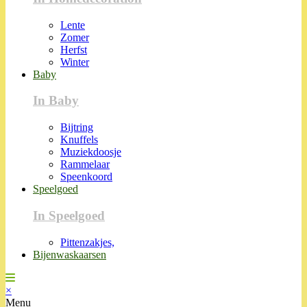
Lente
Zomer
Herfst
Winter
Baby
In Baby
Bijtring
Knuffels
Muziekdoosje
Rammelaar
Speenkoord
Speelgoed
In Speelgoed
Pittenzakjes,
Bijenwaskaarsen
×
Menu