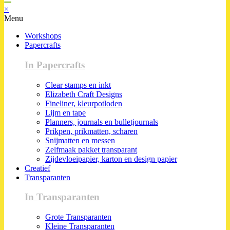
×
Menu
Workshops
Papercrafts
In Papercrafts
Clear stamps en inkt
Elizabeth Craft Designs
Fineliner, kleurpotloden
Lijm en tape
Planners, journals en bulletjournals
Prikpen, prikmatten, scharen
Snijmatten en messen
Zelfmaak pakket transparant
Zijdevloeipapier, karton en design papier
Creatief
Transparanten
In Transparanten
Grote Transparanten
Kleine Transparanten