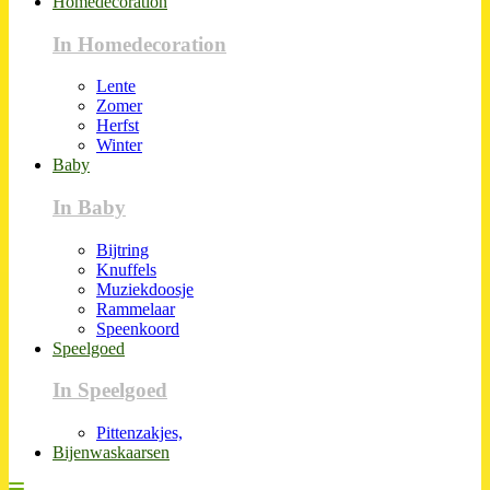
Homedecoration
In Homedecoration
Lente
Zomer
Herfst
Winter
Baby
In Baby
Bijtring
Knuffels
Muziekdoosje
Rammelaar
Speenkoord
Speelgoed
In Speelgoed
Pittenzakjes,
Bijenwaskaarsen