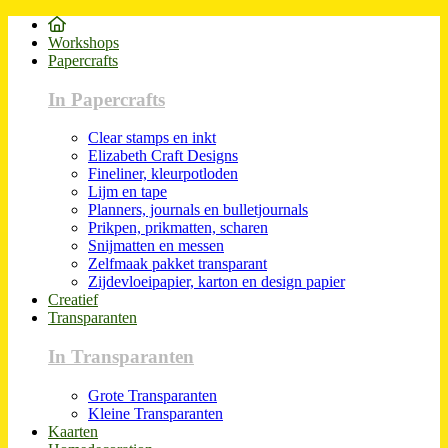
Workshops
Papercrafts
In Papercrafts
Clear stamps en inkt
Elizabeth Craft Designs
Fineliner, kleurpotloden
Lijm en tape
Planners, journals en bulletjournals
Prikpen, prikmatten, scharen
Snijmatten en messen
Zelfmaak pakket transparant
Zijdevloeipapier, karton en design papier
Creatief
Transparanten
In Transparanten
Grote Transparanten
Kleine Transparanten
Kaarten