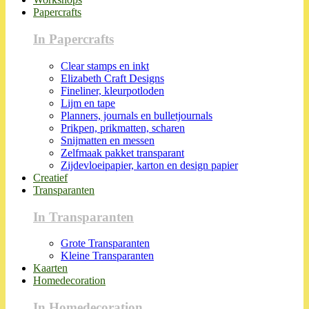
Papercrafts
In Papercrafts
Clear stamps en inkt
Elizabeth Craft Designs
Fineliner, kleurpotloden
Lijm en tape
Planners, journals en bulletjournals
Prikpen, prikmatten, scharen
Snijmatten en messen
Zelfmaak pakket transparant
Zijdevloeipapier, karton en design papier
Creatief
Transparanten
In Transparanten
Grote Transparanten
Kleine Transparanten
Kaarten
Homedecoration
In Homedecoration