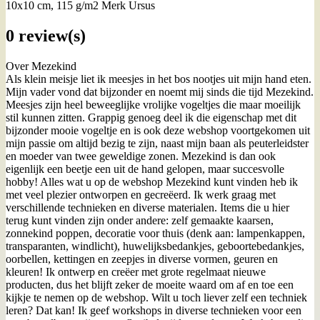
10x10 cm, 115 g/m2 Merk Ursus
0 review(s)
Over Mezekind
Als klein meisje liet ik meesjes in het bos nootjes uit mijn hand eten.
Mijn vader vond dat bijzonder en noemt mij sinds die tijd Mezekind.
Meesjes zijn heel beweeglijke vrolijke vogeltjes die maar moeilijk
stil kunnen zitten. Grappig genoeg deel ik die eigenschap met dit
bijzonder mooie vogeltje en is ook deze webshop voortgekomen uit
mijn passie om altijd bezig te zijn, naast mijn baan als peuterleidster
en moeder van twee geweldige zonen. Mezekind is dan ook
eigenlijk een beetje een uit de hand gelopen, maar succesvolle
hobby! Alles wat u op de webshop Mezekind kunt vinden heb ik
met veel plezier ontworpen en gecreëerd. Ik werk graag met
verschillende technieken en diverse materialen. Items die u hier
terug kunt vinden zijn onder andere: zelf gemaakte kaarsen,
zonnekind poppen, decoratie voor thuis (denk aan: lampenkappen,
transparanten, windlicht), huwelijksbedankjes, geboortebedankjes,
oorbellen, kettingen en zeepjes in diverse vormen, geuren en
kleuren! Ik ontwerp en creëer met grote regelmaat nieuwe
producten, dus het blijft zeker de moeite waard om af en toe een
kijkje te nemen op de webshop. Wilt u toch liever zelf een techniek
leren? Dat kan! Ik geef workshops in diverse technieken voor een