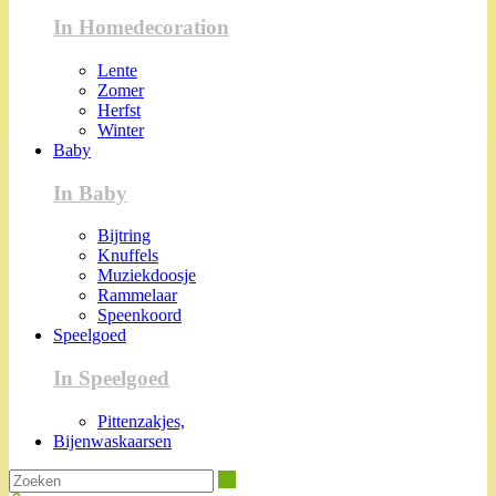
In Homedecoration
Lente
Zomer
Herfst
Winter
Baby
In Baby
Bijtring
Knuffels
Muziekdoosje
Rammelaar
Speenkoord
Speelgoed
In Speelgoed
Pittenzakjes,
Bijenwaskaarsen
Zoeken