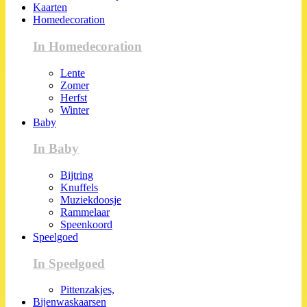
Kaarten
Homedecoration
In Homedecoration
Lente
Zomer
Herfst
Winter
Baby
In Baby
Bijtring
Knuffels
Muziekdoosje
Rammelaar
Speenkoord
Speelgoed
In Speelgoed
Pittenzakjes,
Bijenwaskaarsen