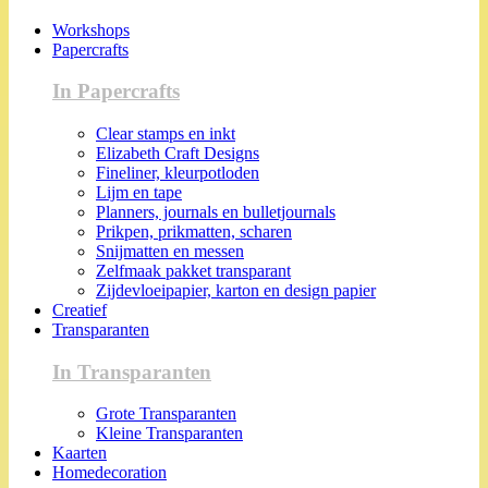
Workshops
Papercrafts
In Papercrafts
Clear stamps en inkt
Elizabeth Craft Designs
Fineliner, kleurpotloden
Lijm en tape
Planners, journals en bulletjournals
Prikpen, prikmatten, scharen
Snijmatten en messen
Zelfmaak pakket transparant
Zijdevloeipapier, karton en design papier
Creatief
Transparanten
In Transparanten
Grote Transparanten
Kleine Transparanten
Kaarten
Homedecoration