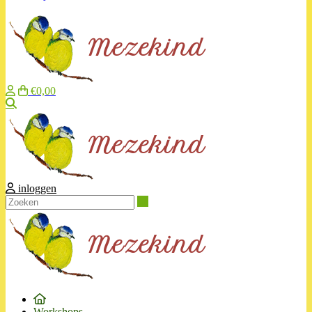
€0,00
Zoeken
inloggen
Zoeken
Workshops