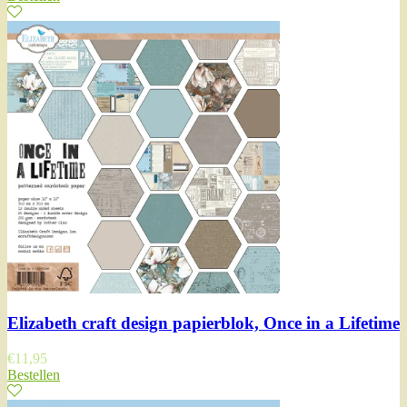
Elizabeth craft design papierblok, Once in a Lifetime
€
11,95
Bestellen