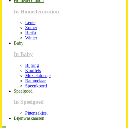
Homedecoration
In Homedecoration
Lente
Zomer
Herfst
Winter
Baby
In Baby
Bijtring
Knuffels
Muziekdoosje
Rammelaar
Speenkoord
Speelgoed
In Speelgoed
Pittenzakjes,
Bijenwaskaarsen