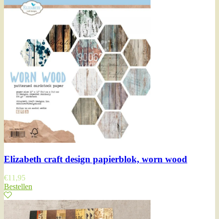
Elizabeth craft design papierblok, worn wood
€
11,95
Bestellen