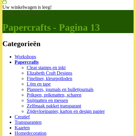
Uw winkelwagen is leeg!
Home
>
Papercrafts
Papercrafts - Pagina 13
Categorieën
Workshops
Papercrafts
Clear stamps en inkt
Elizabeth Craft Designs
Fineliner, kleurpotloden
Lijm en tape
Planners, journals en bulletjournals
Prikpen, prikmatten, scharen
Snijmatten en messen
Zelfmaak pakket transparant
Zijdevloeipapier, karton en design papier
Creatief
Transparanten
Kaarten
Homedecoration