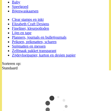
Baby
Speelgoed
Bijenwaskaarsen
Clear stamps en inkt
Elizabeth Craft Designs
Fineliner, kleurpotloden
Lijm en tape
Planners, journals en bulletjournals
Prikpen, prikmatten, scharen
Snijmatten en messen
Zelfmaak pakket transparant
Zijdevloeipapier, karton en design papier
Sorteren op:
Standaard