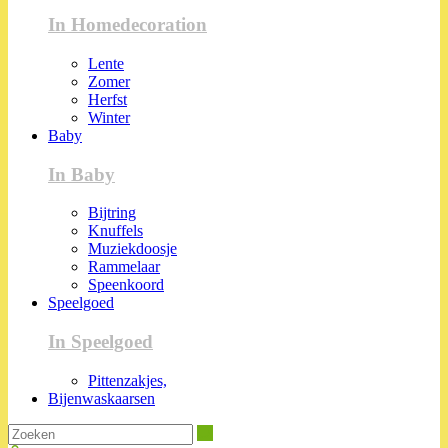
In Homedecoration
Lente
Zomer
Herfst
Winter
Baby
In Baby
Bijtring
Knuffels
Muziekdoosje
Rammelaar
Speenkoord
Speelgoed
In Speelgoed
Pittenzakjes,
Bijenwaskaarsen
Zoeken