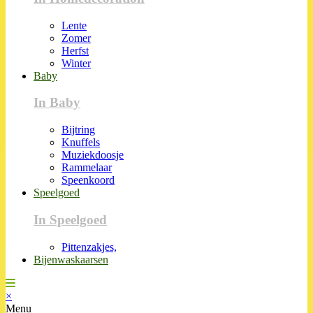
Lente
Zomer
Herfst
Winter
Baby
In Baby
Bijtring
Knuffels
Muziekdoosje
Rammelaar
Speenkoord
Speelgoed
In Speelgoed
Pittenzakjes,
Bijenwaskaarsen
×
Menu