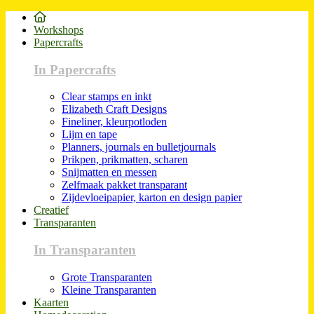
Workshops
Papercrafts
In Papercrafts
Clear stamps en inkt
Elizabeth Craft Designs
Fineliner, kleurpotloden
Lijm en tape
Planners, journals en bulletjournals
Prikpen, prikmatten, scharen
Snijmatten en messen
Zelfmaak pakket transparant
Zijdevloeipapier, karton en design papier
Creatief
Transparanten
In Transparanten
Grote Transparanten
Kleine Transparanten
Kaarten