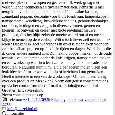
met veel plezier ontworpen en gecreëerd. Ik werk graag met
verschillende technieken en diverse materialen. Items die u hier
terug kunt vinden zijn onder andere: zelf gemaakte kaarsen,
zonnekind poppen, decoratie voor thuis (denk aan: lampenkappen,
transparanten, windlicht), huwelijksbedankjes, geboortebedankjes,
oorbellen, kettingen en zeepjes in diverse vormen, geuren en
kleuren! Ik ontwerp en creëer met grote regelmaat nieuwe
producten, dus het blijft zeker de moeite waard om af en toe een
kijkje te nemen op de webshop. Wilt u toch liever zelf een techniek
leren? Dat kan! Ik geef workshops in diverse technieken voor een
zeer betaalbare prijs en op flexibele tijden en dagen. Workshops die
ik onder andere aanbied zijn: Zonnekind poppen maken, of de oude
techniek van het breien onder de knie krijgen, transparanten maken
en een workshop waarin u leert zelf een babybal kraamcadeau te
borduren. Natuurlijk kunt u mij altijd benaderen indien u zelf een
leuk idee heeft, maar wel wat hulp of inzichten kunt gebruiken.
Heeft u interesse in een van de workshops? Of heeft u een vraag
over een product op Mezekind? Neem dan gerust contact met ons
op via het contactformulier of mail naar: info@mezekind.nl
Groetjes, Erica Mezekind
Neem contact met ons op
Telefoon
+31 6 21226926 Elke dag bereikbaar van 20:00 tot
22:00
info@mezekind.nl
Informatie