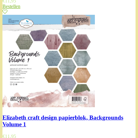
€
11,95
Bestellen
Elizabeth craft design papierblok, Backgrounds
Volume 1
€
11,95