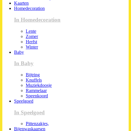
Kaarten
Homedecoration
In Homedecoration
Lente
Zomer
Herfst
Winter
Baby
In Baby
Bijtring
Knuffels
Muziekdoosje
Rammelaar
Speenkoord
Speelgoed
In Speelgoed
Pittenzakjes,
Bijenwaskaarsen