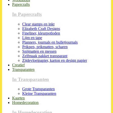
Papercrafts
In Papercrafts
Clear stamps en inkt
Elizabeth Craft Designs
Fineliner, kleurpotloden
Lijm en tape
Planners, journals en bulletjournals
Prikpen, prikmatten, scharen
Snijmatten en messen
Zelfmaak pakket transparant
Zijdevloeipapier, karton en design papier
Creatief
Transparanten
In Transparanten
Grote Transparanten
Kleine Transparanten
Kaarten
Homedecoration
In Homedecoration