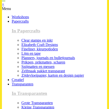
×
Menu
Workshops
Papercrafts
In Papercrafts
Clear stamps en inkt
Elizabeth Craft Designs
Fineliner, kleurpotloden
Lijm en tape
Planners, journals en bulletjournals
Prikpen, prikmatten, scharen
Snijmatten en messen
Zelfmaak pakket transparant
Zijdevloeipapier, karton en design papier
Creatief
Transparanten
In Transparanten
Grote Transparanten
Kleine Transparanten