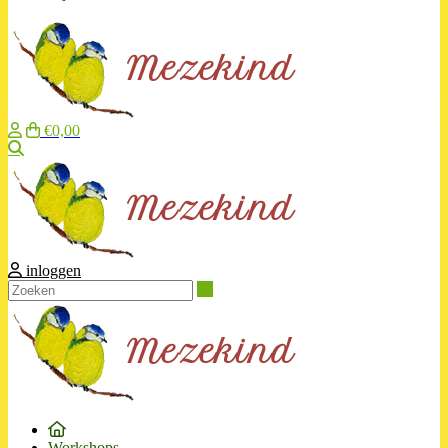
€0,00
Zoeken
inloggen
Zoeken
Workshops