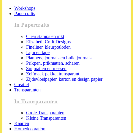
Workshops
Papercrafts
In Papercrafts
Clear stamps en inkt
Elizabeth Craft Designs
Fineliner, kleurpotloden
Lijm en tape
Planners, journals en bulletjournals
Prikpen, prikmatten, scharen
Snijmatten en messen
Zelfmaak pakket transparant
Zijdevloeipapier, karton en design papier
Creatief
Transparanten
In Transparanten
Grote Transparanten
Kleine Transparanten
Kaarten
Homedecoration