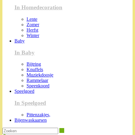
In Homedecoration
Lente
Zomer
Herfst
Winter
Baby
In Baby
Bijtring
Knuffels
Muziekdoosje
Rammelaar
Speenkoord
Speelgoed
In Speelgoed
Pittenzakjes,
Bijenwaskaarsen
Zoeken