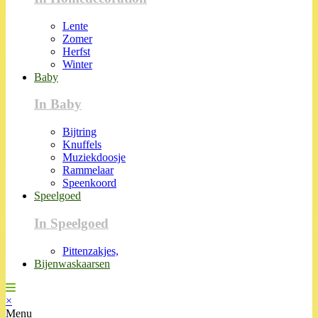
Lente
Zomer
Herfst
Winter
Baby
In Baby
Bijtring
Knuffels
Muziekdoosje
Rammelaar
Speenkoord
Speelgoed
In Speelgoed
Pittenzakjes,
Bijenwaskaarsen
×
Menu