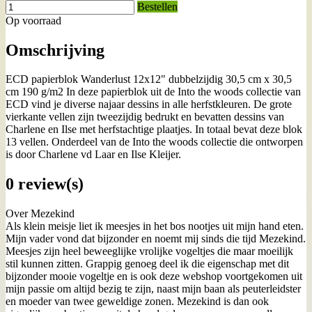
Bestellen
Op voorraad
Omschrijving
ECD papierblok Wanderlust 12x12" dubbelzijdig 30,5 cm x 30,5
cm 190 g/m2 In deze papierblok uit de Into the woods collectie van
ECD vind je diverse najaar dessins in alle herfstkleuren. De grote
vierkante vellen zijn tweezijdig bedrukt en bevatten dessins van
Charlene en Ilse met herfstachtige plaatjes. In totaal bevat deze blok
13 vellen. Onderdeel van de Into the woods collectie die ontworpen
is door Charlene vd Laar en Ilse Kleijer.
0 review(s)
Over Mezekind
Als klein meisje liet ik meesjes in het bos nootjes uit mijn hand eten.
Mijn vader vond dat bijzonder en noemt mij sinds die tijd Mezekind.
Meesjes zijn heel beweeglijke vrolijke vogeltjes die maar moeilijk
stil kunnen zitten. Grappig genoeg deel ik die eigenschap met dit
bijzonder mooie vogeltje en is ook deze webshop voortgekomen uit
mijn passie om altijd bezig te zijn, naast mijn baan als peuterleidster
en moeder van twee geweldige zonen. Mezekind is dan ook