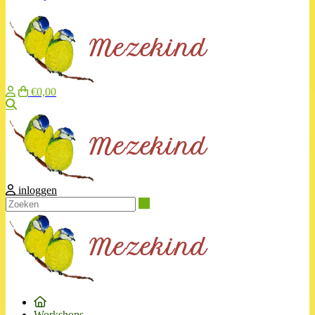
€0,00
Zoeken
inloggen
Zoeken
Workshops