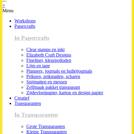
×
Menu
Workshops
Papercrafts
In Papercrafts
Clear stamps en inkt
Elizabeth Craft Designs
Fineliner, kleurpotloden
Lijm en tape
Planners, journals en bulletjournals
Prikpen, prikmatten, scharen
Snijmatten en messen
Zelfmaak pakket transparant
Zijdevloeipapier, karton en design papier
Creatief
Transparanten
In Transparanten
Grote Transparanten
Kleine Transparanten