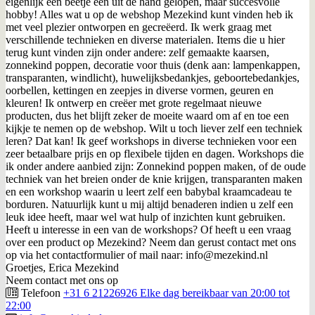
eigenlijk een beetje een uit de hand gelopen, maar succesvolle
hobby! Alles wat u op de webshop Mezekind kunt vinden heb ik
met veel plezier ontworpen en gecreëerd. Ik werk graag met
verschillende technieken en diverse materialen. Items die u hier
terug kunt vinden zijn onder andere: zelf gemaakte kaarsen,
zonnekind poppen, decoratie voor thuis (denk aan: lampenkappen,
transparanten, windlicht), huwelijksbedankjes, geboortebedankjes,
oorbellen, kettingen en zeepjes in diverse vormen, geuren en
kleuren! Ik ontwerp en creëer met grote regelmaat nieuwe
producten, dus het blijft zeker de moeite waard om af en toe een
kijkje te nemen op de webshop. Wilt u toch liever zelf een techniek
leren? Dat kan! Ik geef workshops in diverse technieken voor een
zeer betaalbare prijs en op flexibele tijden en dagen. Workshops die
ik onder andere aanbied zijn: Zonnekind poppen maken, of de oude
techniek van het breien onder de knie krijgen, transparanten maken
en een workshop waarin u leert zelf een babybal kraamcadeau te
borduren. Natuurlijk kunt u mij altijd benaderen indien u zelf een
leuk idee heeft, maar wel wat hulp of inzichten kunt gebruiken.
Heeft u interesse in een van de workshops? Of heeft u een vraag
over een product op Mezekind? Neem dan gerust contact met ons
op via het contactformulier of mail naar: info@mezekind.nl
Groetjes, Erica Mezekind
Neem contact met ons op
Telefoon
+31 6 21226926 Elke dag bereikbaar van 20:00 tot
22:00