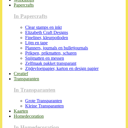
Papercrafts
In Papercrafts
Clear stamps en inkt
Elizabeth Craft Designs
Fineliner, kleurpotloden
Lijm en tape
Planners, journals en bulletjournals
Prikpen, prikmatten, scharen
Snijmatten en messen
Zelfmaak pakket transparant
Zijdevloeipapier, karton en design papier
Creatief
Transparanten
In Transparanten
Grote Transparanten
Kleine Transparanten
Kaarten
Homedecoration
In Homedecoration