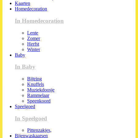
Kaarten
Homedecoration
In Homedecoration
Lente
Zomer
Herfst
Winter
Baby
In Baby
Bijtring
Knuffels
Muziekdoosje
Rammelaar
Speenkoord
Speelgoed
In Speelgoed
Pittenzakjes,
Bijenwaskaarsen