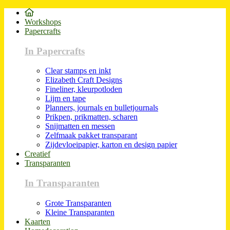
Workshops
Papercrafts
In Papercrafts
Clear stamps en inkt
Elizabeth Craft Designs
Fineliner, kleurpotloden
Lijm en tape
Planners, journals en bulletjournals
Prikpen, prikmatten, scharen
Snijmatten en messen
Zelfmaak pakket transparant
Zijdevloeipapier, karton en design papier
Creatief
Transparanten
In Transparanten
Grote Transparanten
Kleine Transparanten
Kaarten