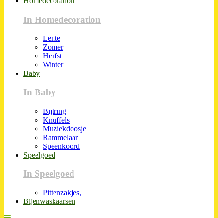
Homedecoration
In Homedecoration
Lente
Zomer
Herfst
Winter
Baby
In Baby
Bijtring
Knuffels
Muziekdoosje
Rammelaar
Speenkoord
Speelgoed
In Speelgoed
Pittenzakjes,
Bijenwaskaarsen