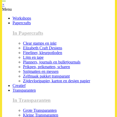
×
Menu
Workshops
Papercrafts
In Papercrafts
Clear stamps en inkt
Elizabeth Craft Designs
Fineliner, kleurpotloden
Lijm en tape
Planners, journals en bulletjournals
Prikpen, prikmatten, scharen
Snijmatten en messen
Zelfmaak pakket transparant
Zijdevloeipapier, karton en design papier
Creatief
Transparanten
In Transparanten
Grote Transparanten
Kleine Transparanten