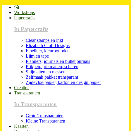
Workshops
Papercrafts
In Papercrafts
Clear stamps en inkt
Elizabeth Craft Designs
Fineliner, kleurpotloden
Lijm en tape
Planners, journals en bulletjournals
Prikpen, prikmatten, scharen
Snijmatten en messen
Zelfmaak pakket transparant
Zijdevloeipapier, karton en design papier
Creatief
Transparanten
In Transparanten
Grote Transparanten
Kleine Transparanten
Kaarten