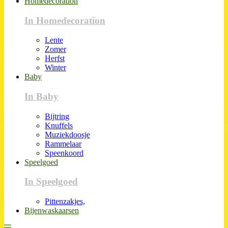
Homedecoration
In Homedecoration
Lente
Zomer
Herfst
Winter
Baby
In Baby
Bijtring
Knuffels
Muziekdoosje
Rammelaar
Speenkoord
Speelgoed
In Speelgoed
Pittenzakjes,
Bijenwaskaarsen