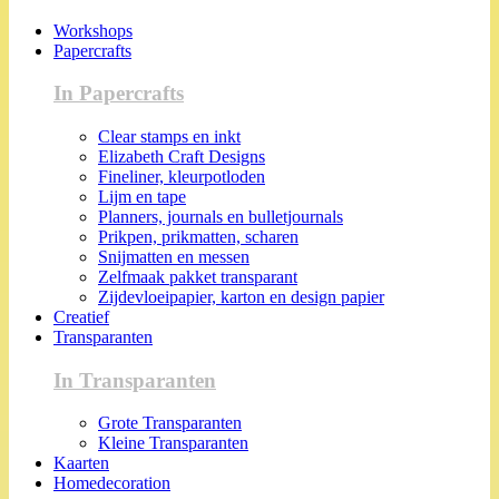
Workshops
Papercrafts
In Papercrafts
Clear stamps en inkt
Elizabeth Craft Designs
Fineliner, kleurpotloden
Lijm en tape
Planners, journals en bulletjournals
Prikpen, prikmatten, scharen
Snijmatten en messen
Zelfmaak pakket transparant
Zijdevloeipapier, karton en design papier
Creatief
Transparanten
In Transparanten
Grote Transparanten
Kleine Transparanten
Kaarten
Homedecoration