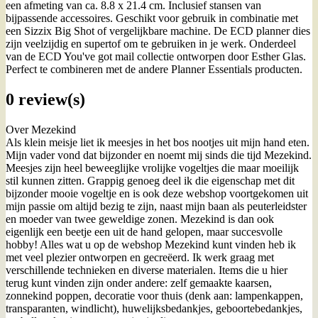
een afmeting van ca. 8.8 x 21.4 cm. Inclusief stansen van
bijpassende accessoires. Geschikt voor gebruik in combinatie met
een Sizzix Big Shot of vergelijkbare machine. De ECD planner dies
zijn veelzijdig en supertof om te gebruiken in je werk. Onderdeel
van de ECD You've got mail collectie ontworpen door Esther Glas.
Perfect te combineren met de andere Planner Essentials producten.
0 review(s)
Over Mezekind
Als klein meisje liet ik meesjes in het bos nootjes uit mijn hand eten.
Mijn vader vond dat bijzonder en noemt mij sinds die tijd Mezekind.
Meesjes zijn heel beweeglijke vrolijke vogeltjes die maar moeilijk
stil kunnen zitten. Grappig genoeg deel ik die eigenschap met dit
bijzonder mooie vogeltje en is ook deze webshop voortgekomen uit
mijn passie om altijd bezig te zijn, naast mijn baan als peuterleidster
en moeder van twee geweldige zonen. Mezekind is dan ook
eigenlijk een beetje een uit de hand gelopen, maar succesvolle
hobby! Alles wat u op de webshop Mezekind kunt vinden heb ik
met veel plezier ontworpen en gecreëerd. Ik werk graag met
verschillende technieken en diverse materialen. Items die u hier
terug kunt vinden zijn onder andere: zelf gemaakte kaarsen,
zonnekind poppen, decoratie voor thuis (denk aan: lampenkappen,
transparanten, windlicht), huwelijksbedankjes, geboortebedankjes,