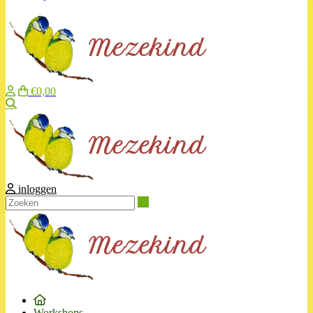
€0,00
Zoeken
inloggen
Zoeken
Workshops