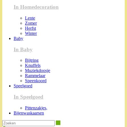
In Homedecoration
Lente
Zomer
Herfst
Winter
Baby
In Baby
Bijtring
Knuffels
Muziekdoosje
Rammelaar
Speenkoord
Speelgoed
In Speelgoed
Pittenzakjes,
Bijenwaskaarsen
Zoeken