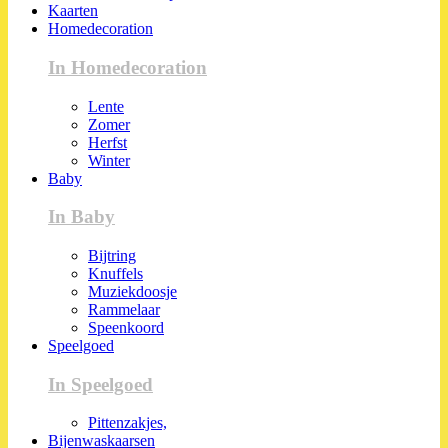
Kaarten
Homedecoration
In Homedecoration
Lente
Zomer
Herfst
Winter
Baby
In Baby
Bijtring
Knuffels
Muziekdoosje
Rammelaar
Speenkoord
Speelgoed
In Speelgoed
Pittenzakjes,
Bijenwaskaarsen