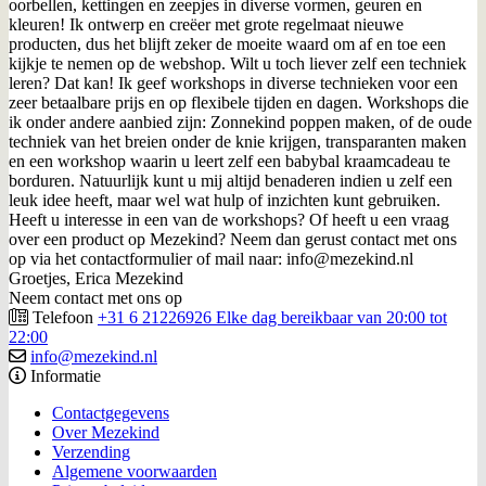
oorbellen, kettingen en zeepjes in diverse vormen, geuren en
kleuren! Ik ontwerp en creëer met grote regelmaat nieuwe
producten, dus het blijft zeker de moeite waard om af en toe een
kijkje te nemen op de webshop. Wilt u toch liever zelf een techniek
leren? Dat kan! Ik geef workshops in diverse technieken voor een
zeer betaalbare prijs en op flexibele tijden en dagen. Workshops die
ik onder andere aanbied zijn: Zonnekind poppen maken, of de oude
techniek van het breien onder de knie krijgen, transparanten maken
en een workshop waarin u leert zelf een babybal kraamcadeau te
borduren. Natuurlijk kunt u mij altijd benaderen indien u zelf een
leuk idee heeft, maar wel wat hulp of inzichten kunt gebruiken.
Heeft u interesse in een van de workshops? Of heeft u een vraag
over een product op Mezekind? Neem dan gerust contact met ons
op via het contactformulier of mail naar: info@mezekind.nl
Groetjes, Erica Mezekind
Neem contact met ons op
Telefoon
+31 6 21226926 Elke dag bereikbaar van 20:00 tot
22:00
info@mezekind.nl
Informatie
Contactgegevens
Over Mezekind
Verzending
Algemene voorwaarden