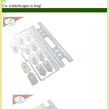
Uw winkelwagen is leeg!
Home
>
Half Page Tab 3 with paperclip numbers