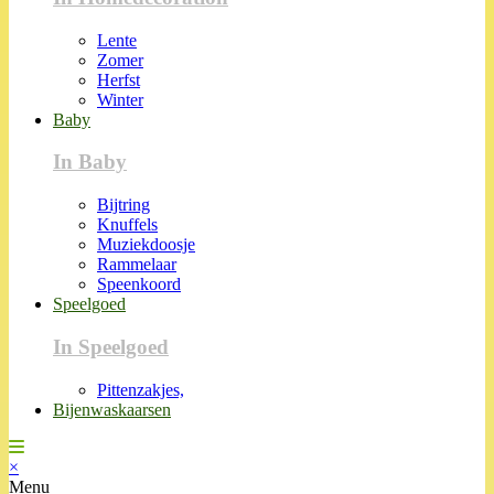
Lente
Zomer
Herfst
Winter
Baby
In Baby
Bijtring
Knuffels
Muziekdoosje
Rammelaar
Speenkoord
Speelgoed
In Speelgoed
Pittenzakjes,
Bijenwaskaarsen
×
Menu