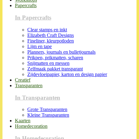
Papercrafts
In Papercrafts
Clear stamps en inkt
Elizabeth Craft Designs
Fineliner, kleurpotloden
Lijm en tape
Planners, journals en bulletjournals
Prikpen, prikmatten, scharen
Snijmatten en messen
Zelfmaak pakket transparant
Zijdevloeipapier, karton en design papier
Creatief
Transparanten
In Transparanten
Grote Transparanten
Kleine Transparanten
Kaarten
Homedecoration
In Homedecoration