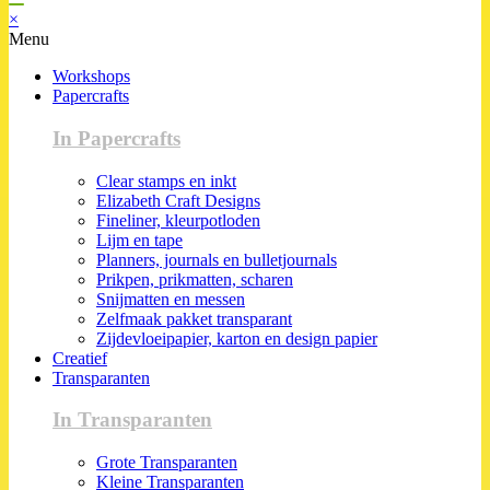
×
Menu
Workshops
Papercrafts
In Papercrafts
Clear stamps en inkt
Elizabeth Craft Designs
Fineliner, kleurpotloden
Lijm en tape
Planners, journals en bulletjournals
Prikpen, prikmatten, scharen
Snijmatten en messen
Zelfmaak pakket transparant
Zijdevloeipapier, karton en design papier
Creatief
Transparanten
In Transparanten
Grote Transparanten
Kleine Transparanten