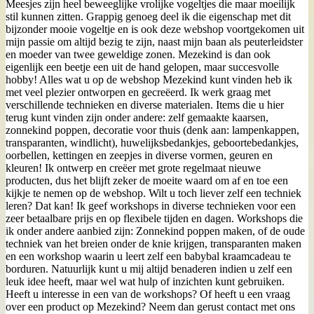
Meesjes zijn heel beweeglijke vrolijke vogeltjes die maar moeilijk
stil kunnen zitten. Grappig genoeg deel ik die eigenschap met dit
bijzonder mooie vogeltje en is ook deze webshop voortgekomen uit
mijn passie om altijd bezig te zijn, naast mijn baan als peuterleidster
en moeder van twee geweldige zonen. Mezekind is dan ook
eigenlijk een beetje een uit de hand gelopen, maar succesvolle
hobby! Alles wat u op de webshop Mezekind kunt vinden heb ik
met veel plezier ontworpen en gecreëerd. Ik werk graag met
verschillende technieken en diverse materialen. Items die u hier
terug kunt vinden zijn onder andere: zelf gemaakte kaarsen,
zonnekind poppen, decoratie voor thuis (denk aan: lampenkappen,
transparanten, windlicht), huwelijksbedankjes, geboortebedankjes,
oorbellen, kettingen en zeepjes in diverse vormen, geuren en
kleuren! Ik ontwerp en creëer met grote regelmaat nieuwe
producten, dus het blijft zeker de moeite waard om af en toe een
kijkje te nemen op de webshop. Wilt u toch liever zelf een techniek
leren? Dat kan! Ik geef workshops in diverse technieken voor een
zeer betaalbare prijs en op flexibele tijden en dagen. Workshops die
ik onder andere aanbied zijn: Zonnekind poppen maken, of de oude
techniek van het breien onder de knie krijgen, transparanten maken
en een workshop waarin u leert zelf een babybal kraamcadeau te
borduren. Natuurlijk kunt u mij altijd benaderen indien u zelf een
leuk idee heeft, maar wel wat hulp of inzichten kunt gebruiken.
Heeft u interesse in een van de workshops? Of heeft u een vraag
over een product op Mezekind? Neem dan gerust contact met ons