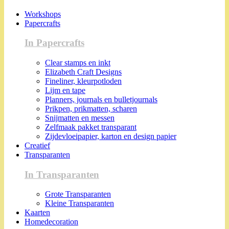
Workshops
Papercrafts
In Papercrafts
Clear stamps en inkt
Elizabeth Craft Designs
Fineliner, kleurpotloden
Lijm en tape
Planners, journals en bulletjournals
Prikpen, prikmatten, scharen
Snijmatten en messen
Zelfmaak pakket transparant
Zijdevloeipapier, karton en design papier
Creatief
Transparanten
In Transparanten
Grote Transparanten
Kleine Transparanten
Kaarten
Homedecoration