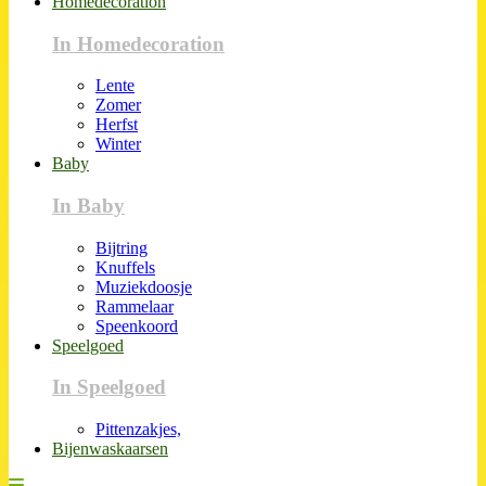
Homedecoration
In Homedecoration
Lente
Zomer
Herfst
Winter
Baby
In Baby
Bijtring
Knuffels
Muziekdoosje
Rammelaar
Speenkoord
Speelgoed
In Speelgoed
Pittenzakjes,
Bijenwaskaarsen