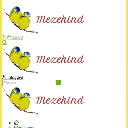
€0,00
Zoeken
inloggen
Zoeken
Workshops