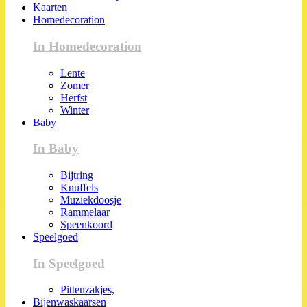
Kaarten
Homedecoration
In Homedecoration
Lente
Zomer
Herfst
Winter
Baby
In Baby
Bijtring
Knuffels
Muziekdoosje
Rammelaar
Speenkoord
Speelgoed
In Speelgoed
Pittenzakjes,
Bijenwaskaarsen