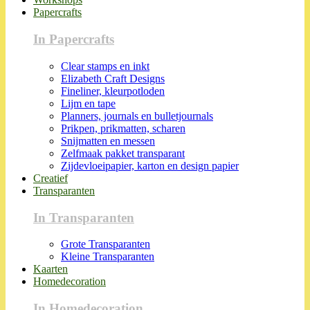
Papercrafts
In Papercrafts
Clear stamps en inkt
Elizabeth Craft Designs
Fineliner, kleurpotloden
Lijm en tape
Planners, journals en bulletjournals
Prikpen, prikmatten, scharen
Snijmatten en messen
Zelfmaak pakket transparant
Zijdevloeipapier, karton en design papier
Creatief
Transparanten
In Transparanten
Grote Transparanten
Kleine Transparanten
Kaarten
Homedecoration
In Homedecoration