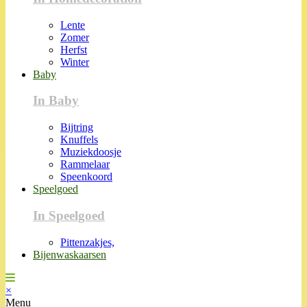
Lente
Zomer
Herfst
Winter
Baby
In Baby
Bijtring
Knuffels
Muziekdoosje
Rammelaar
Speenkoord
Speelgoed
In Speelgoed
Pittenzakjes,
Bijenwaskaarsen
×
Menu