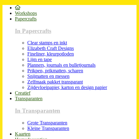
Workshops
Papercrafts
In Papercrafts
Clear stamps en inkt
Elizabeth Craft Designs
Fineliner, kleurpotloden
Lijm en tape
Planners, journals en bulletjournals
Prikpen, prikmatten, scharen
Snijmatten en messen
Zelfmaak pakket transparant
Zijdevloeipapier, karton en design papier
Creatief
Transparanten
In Transparanten
Grote Transparanten
Kleine Transparanten
Kaarten