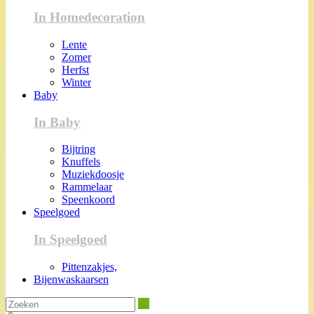
In Homedecoration
Lente
Zomer
Herfst
Winter
Baby
In Baby
Bijtring
Knuffels
Muziekdoosje
Rammelaar
Speenkoord
Speelgoed
In Speelgoed
Pittenzakjes,
Bijenwaskaarsen
Zoeken