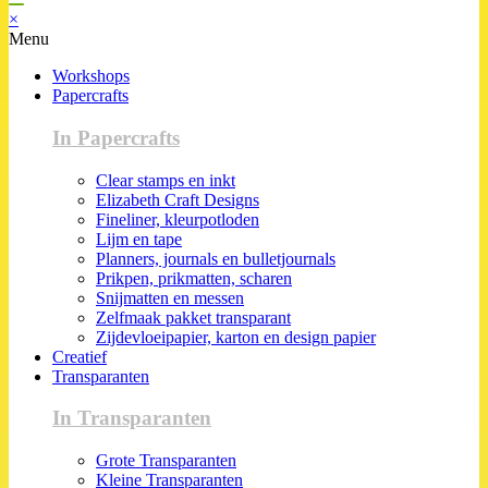
×
Menu
Workshops
Papercrafts
In Papercrafts
Clear stamps en inkt
Elizabeth Craft Designs
Fineliner, kleurpotloden
Lijm en tape
Planners, journals en bulletjournals
Prikpen, prikmatten, scharen
Snijmatten en messen
Zelfmaak pakket transparant
Zijdevloeipapier, karton en design papier
Creatief
Transparanten
In Transparanten
Grote Transparanten
Kleine Transparanten