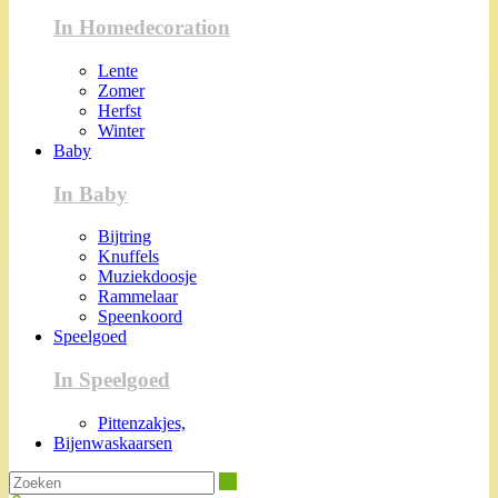
In Homedecoration
Lente
Zomer
Herfst
Winter
Baby
In Baby
Bijtring
Knuffels
Muziekdoosje
Rammelaar
Speenkoord
Speelgoed
In Speelgoed
Pittenzakjes,
Bijenwaskaarsen
Zoeken