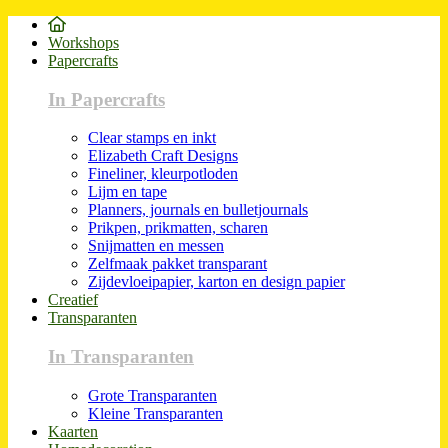
Workshops
Papercrafts
In Papercrafts
Clear stamps en inkt
Elizabeth Craft Designs
Fineliner, kleurpotloden
Lijm en tape
Planners, journals en bulletjournals
Prikpen, prikmatten, scharen
Snijmatten en messen
Zelfmaak pakket transparant
Zijdevloeipapier, karton en design papier
Creatief
Transparanten
In Transparanten
Grote Transparanten
Kleine Transparanten
Kaarten