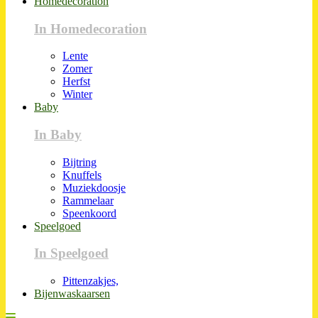
Homedecoration
In Homedecoration
Lente
Zomer
Herfst
Winter
Baby
In Baby
Bijtring
Knuffels
Muziekdoosje
Rammelaar
Speenkoord
Speelgoed
In Speelgoed
Pittenzakjes,
Bijenwaskaarsen