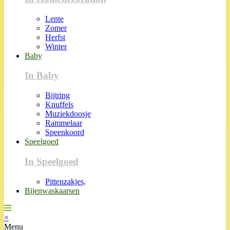
Lente
Zomer
Herfst
Winter
Baby
In Baby
Bijtring
Knuffels
Muziekdoosje
Rammelaar
Speenkoord
Speelgoed
In Speelgoed
Pittenzakjes,
Bijenwaskaarsen
×
Menu