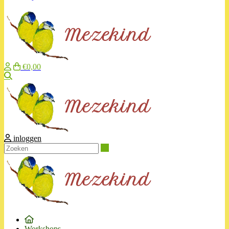
€0,00
Zoeken
inloggen
Zoeken
Workshops