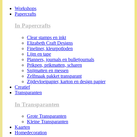
Workshops
Papercrafts
In Papercrafts
Clear stamps en inkt
Elizabeth Craft Designs
Fineliner, kleurpotloden
Lijm en tape
Planners, journals en bulletjournals
Prikpen, prikmatten, scharen
Snijmatten en messen
Zelfmaak pakket transparant
Zijdevloeipapier, karton en design papier
Creatief
Transparanten
In Transparanten
Grote Transparanten
Kleine Transparanten
Kaarten
Homedecoration