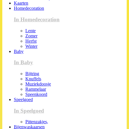
Kaarten
Homedecoration
In Homedecoration
Lente
Zomer
Herfst
Winter
Baby
In Baby
Bijtring
Knuffels
Muziekdoosje
Rammelaar
Speenkoord
Speelgoed
In Speelgoed
Pittenzakjes,
Bijenwaskaarsen