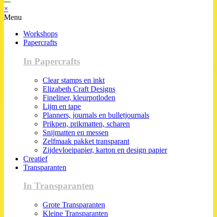
×
Menu
Workshops
Papercrafts
In Papercrafts
Clear stamps en inkt
Elizabeth Craft Designs
Fineliner, kleurpotloden
Lijm en tape
Planners, journals en bulletjournals
Prikpen, prikmatten, scharen
Snijmatten en messen
Zelfmaak pakket transparant
Zijdevloeipapier, karton en design papier
Creatief
Transparanten
In Transparanten
Grote Transparanten
Kleine Transparanten