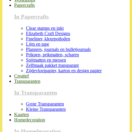
Papercrafts
In Papercrafts
Clear stamps en inkt
Elizabeth Craft Designs
Fineliner, kleurpotloden
Lijm en tape
Planners, journals en bulletjournals
Prikpen, prikmatten, scharen
Snijmatten en messen
Zelfmaak pakket transparant
Zijdevloeipapier, karton en design papier
Creatief
Transparanten
In Transparanten
Grote Transparanten
Kleine Transparanten
Kaarten
Homedecoration
In Homedecoration