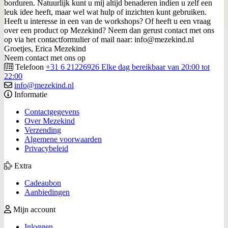
borduren. Natuurlijk kunt u mij altijd benaderen indien u zelf een
leuk idee heeft, maar wel wat hulp of inzichten kunt gebruiken.
Heeft u interesse in een van de workshops? Of heeft u een vraag
over een product op Mezekind? Neem dan gerust contact met ons
op via het contactformulier of mail naar: info@mezekind.nl
Groetjes, Erica Mezekind
Neem contact met ons op
Telefoon
+31 6 21226926 Elke dag bereikbaar van 20:00 tot
22:00
info@mezekind.nl
Informatie
Contactgegevens
Over Mezekind
Verzending
Algemene voorwaarden
Privacybeleid
Extra
Cadeaubon
Aanbiedingen
Mijn account
Inloggen