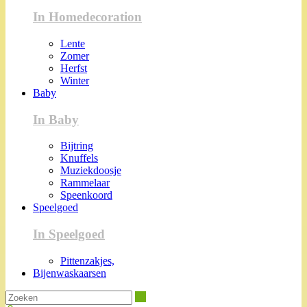
In Homedecoration
Lente
Zomer
Herfst
Winter
Baby
In Baby
Bijtring
Knuffels
Muziekdoosje
Rammelaar
Speenkoord
Speelgoed
In Speelgoed
Pittenzakjes,
Bijenwaskaarsen
Zoeken