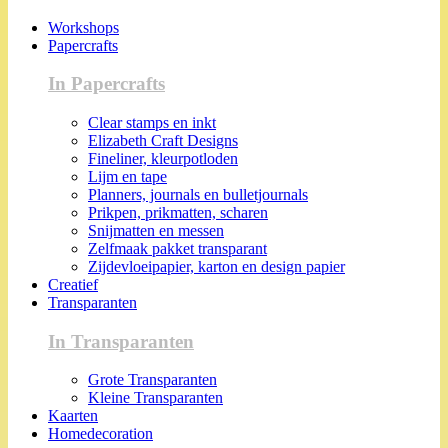
Workshops
Papercrafts
In Papercrafts
Clear stamps en inkt
Elizabeth Craft Designs
Fineliner, kleurpotloden
Lijm en tape
Planners, journals en bulletjournals
Prikpen, prikmatten, scharen
Snijmatten en messen
Zelfmaak pakket transparant
Zijdevloeipapier, karton en design papier
Creatief
Transparanten
In Transparanten
Grote Transparanten
Kleine Transparanten
Kaarten
Homedecoration