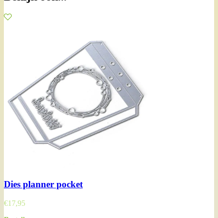
Dies planner pocket
€
17,95