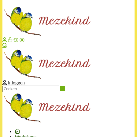
€0,00
Zoeken
inloggen
Zoeken
Workshops