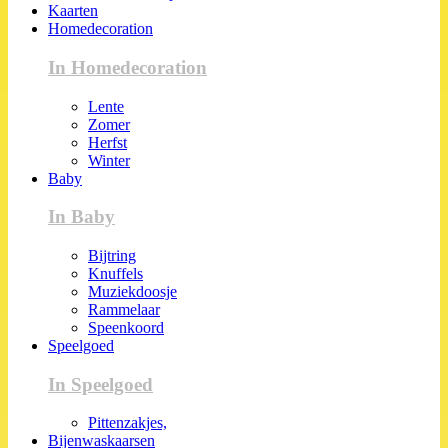
Kaarten
Homedecoration
In Homedecoration
Lente
Zomer
Herfst
Winter
Baby
In Baby
Bijtring
Knuffels
Muziekdoosje
Rammelaar
Speenkoord
Speelgoed
In Speelgoed
Pittenzakjes,
Bijenwaskaarsen