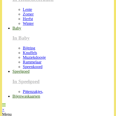
Lente
Zomer
Herfst
Winter
Baby
In Baby
Bijtring
Knuffels
Muziekdoosje
Rammelaar
Speenkoord
Speelgoed
In Speelgoed
Pittenzakjes,
Bijenwaskaarsen
×
Menu