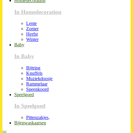
Homedecoration
In Homedecoration
Lente
Zomer
Herfst
Winter
Baby
In Baby
Bijtring
Knuffels
Muziekdoosje
Rammelaar
Speenkoord
Speelgoed
In Speelgoed
Pittenzakjes,
Bijenwaskaarsen