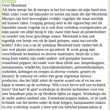
Bestellen
Over Mezekind
Als klein meisje liet ik meesjes in het bos nootjes uit mijn hand eten.
Mijn vader vond dat bijzonder en noemt mij sinds die tijd Mezekind.
Meesjes zijn heel beweeglijke vrolijke vogeltjes die maar moeilijk
stil kunnen zitten. Grappig genoeg deel ik die eigenschap met dit
bijzonder mooie vogeltje en is ook deze webshop voortgekomen uit
mijn passie om altijd bezig te zijn, naast mijn baan als peuterleidster
en moeder van twee geweldige zonen. Mezekind is dan ook
eigenlijk een beetje een uit de hand gelopen, maar succesvolle
hobby! Alles wat u op de webshop Mezekind kunt vinden heb ik
met veel plezier ontworpen en gecreëerd. Ik werk graag met
verschillende technieken en diverse materialen. Items die u hier
terug kunt vinden zijn onder andere: zelf gemaakte kaarsen,
zonnekind poppen, decoratie voor thuis (denk aan: lampenkappen,
transparanten, windlicht), huwelijksbedankjes, geboortebedankjes,
oorbellen, kettingen en zeepjes in diverse vormen, geuren en
kleuren! Ik ontwerp en creëer met grote regelmaat nieuwe
producten, dus het blijft zeker de moeite waard om af en toe een
kijkje te nemen op de webshop. Wilt u toch liever zelf een techniek
leren? Dat kan! Ik geef workshops in diverse technieken voor een
zeer betaalbare prijs en op flexibele tijden en dagen. Workshops die
ik onder andere aanbied zijn: Zonnekind poppen maken, of de oude
techniek van het breien onder de knie krijgen, transparanten maken
en een workshop waarin u leert zelf een babybal kraamcadeau te