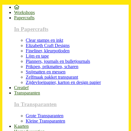
Workshops
Papercrafts
In Papercrafts
Clear stamps en inkt
Elizabeth Craft Designs
Fineliner, kleurpotloden
Lijm en tape
Planners, journals en bulletjournals
Prikpen, prikmatten, scharen
Snijmatten en messen
Zelfmaak pakket transparant
Zijdevloeipapier, karton en design papier
Creatief
Transparanten
In Transparanten
Grote Transparanten
Kleine Transparanten
Kaarten