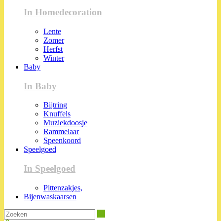
In Homedecoration
Lente
Zomer
Herfst
Winter
Baby
In Baby
Bijtring
Knuffels
Muziekdoosje
Rammelaar
Speenkoord
Speelgoed
In Speelgoed
Pittenzakjes,
Bijenwaskaarsen
Zoeken