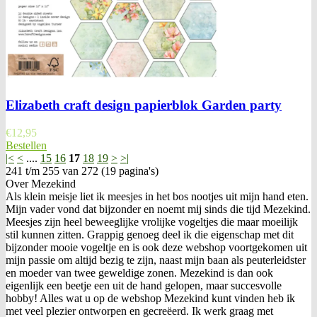
Elizabeth craft design papierblok Garden party
€
12,95
Bestellen
|<
<
....
15
16
17
18
19
>
>|
241 t/m 255 van 272 (19 pagina's)
Over Mezekind
Als klein meisje liet ik meesjes in het bos nootjes uit mijn hand eten.
Mijn vader vond dat bijzonder en noemt mij sinds die tijd Mezekind.
Meesjes zijn heel beweeglijke vrolijke vogeltjes die maar moeilijk
stil kunnen zitten. Grappig genoeg deel ik die eigenschap met dit
bijzonder mooie vogeltje en is ook deze webshop voortgekomen uit
mijn passie om altijd bezig te zijn, naast mijn baan als peuterleidster
en moeder van twee geweldige zonen. Mezekind is dan ook
eigenlijk een beetje een uit de hand gelopen, maar succesvolle
hobby! Alles wat u op de webshop Mezekind kunt vinden heb ik
met veel plezier ontworpen en gecreëerd. Ik werk graag met