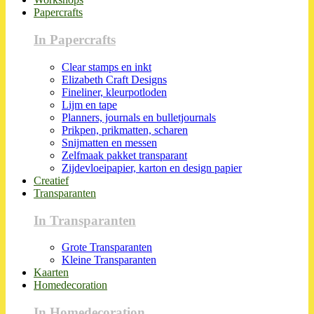
Papercrafts
In Papercrafts
Clear stamps en inkt
Elizabeth Craft Designs
Fineliner, kleurpotloden
Lijm en tape
Planners, journals en bulletjournals
Prikpen, prikmatten, scharen
Snijmatten en messen
Zelfmaak pakket transparant
Zijdevloeipapier, karton en design papier
Creatief
Transparanten
In Transparanten
Grote Transparanten
Kleine Transparanten
Kaarten
Homedecoration
In Homedecoration