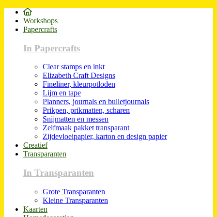
Workshops
Papercrafts
In Papercrafts
Clear stamps en inkt
Elizabeth Craft Designs
Fineliner, kleurpotloden
Lijm en tape
Planners, journals en bulletjournals
Prikpen, prikmatten, scharen
Snijmatten en messen
Zelfmaak pakket transparant
Zijdevloeipapier, karton en design papier
Creatief
Transparanten
In Transparanten
Grote Transparanten
Kleine Transparanten
Kaarten