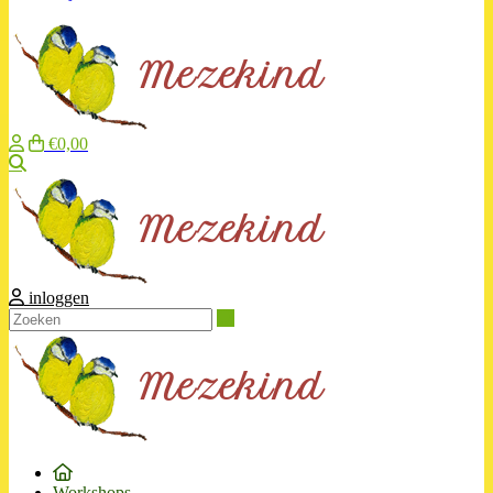
€0,00
Zoeken
inloggen
Zoeken
Workshops