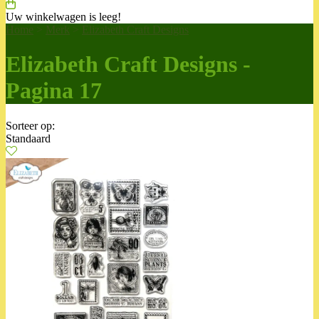
Uw winkelwagen is leeg!
Home
>
Merk
>
Elizabeth Craft Designs
Elizabeth Craft Designs -
Pagina 17
Sorteer op:
Standaard