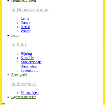
Homedecoration
In Homedecoration
Lente
Zomer
Herfst
Winter
Baby
In Baby
Bijtring
Knuffels
Muziekdoosje
Rammelaar
Speenkoord
Speelgoed
In Speelgoed
Pittenzakjes,
Bijenwaskaarsen