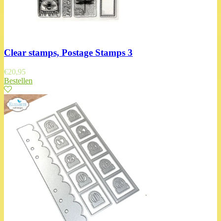
Clear stamps, Postage Stamps 3
€
20,95
Bestellen