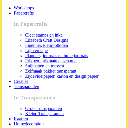
Workshops
Papercrafts
In Papercrafts
Clear stamps en inkt
Elizabeth Craft Designs
Fineliner, kleurpotloden
Lijm en tape
Planners, journals en bulletjournals
Prikpen, prikmatten, scharen
Snijmatten en messen
Zelfmaak pakket transparant
Zijdevloeipapier, karton en design papier
Creatief
Transparanten
In Transparanten
Grote Transparanten
Kleine Transparanten
Kaarten
Homedecoration