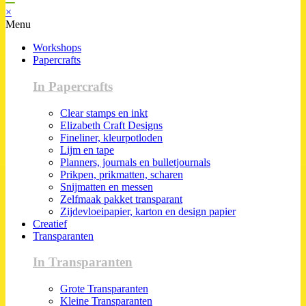
×
Menu
Workshops
Papercrafts
In Papercrafts
Clear stamps en inkt
Elizabeth Craft Designs
Fineliner, kleurpotloden
Lijm en tape
Planners, journals en bulletjournals
Prikpen, prikmatten, scharen
Snijmatten en messen
Zelfmaak pakket transparant
Zijdevloeipapier, karton en design papier
Creatief
Transparanten
In Transparanten
Grote Transparanten
Kleine Transparanten