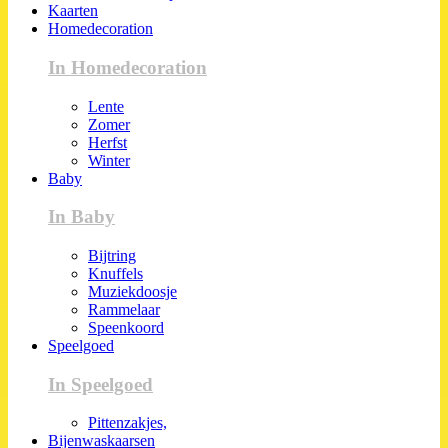
Kaarten
Homedecoration
In Homedecoration
Lente
Zomer
Herfst
Winter
Baby
In Baby
Bijtring
Knuffels
Muziekdoosje
Rammelaar
Speenkoord
Speelgoed
In Speelgoed
Pittenzakjes,
Bijenwaskaarsen