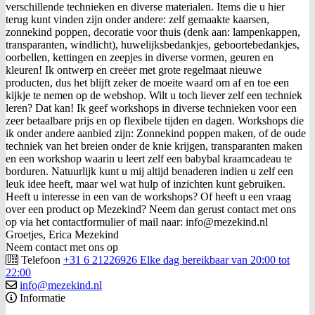
verschillende technieken en diverse materialen. Items die u hier
terug kunt vinden zijn onder andere: zelf gemaakte kaarsen,
zonnekind poppen, decoratie voor thuis (denk aan: lampenkappen,
transparanten, windlicht), huwelijksbedankjes, geboortebedankjes,
oorbellen, kettingen en zeepjes in diverse vormen, geuren en
kleuren! Ik ontwerp en creëer met grote regelmaat nieuwe
producten, dus het blijft zeker de moeite waard om af en toe een
kijkje te nemen op de webshop. Wilt u toch liever zelf een techniek
leren? Dat kan! Ik geef workshops in diverse technieken voor een
zeer betaalbare prijs en op flexibele tijden en dagen. Workshops die
ik onder andere aanbied zijn: Zonnekind poppen maken, of de oude
techniek van het breien onder de knie krijgen, transparanten maken
en een workshop waarin u leert zelf een babybal kraamcadeau te
borduren. Natuurlijk kunt u mij altijd benaderen indien u zelf een
leuk idee heeft, maar wel wat hulp of inzichten kunt gebruiken.
Heeft u interesse in een van de workshops? Of heeft u een vraag
over een product op Mezekind? Neem dan gerust contact met ons
op via het contactformulier of mail naar: info@mezekind.nl
Groetjes, Erica Mezekind
Neem contact met ons op
Telefoon
+31 6 21226926 Elke dag bereikbaar van 20:00 tot
22:00
info@mezekind.nl
Informatie