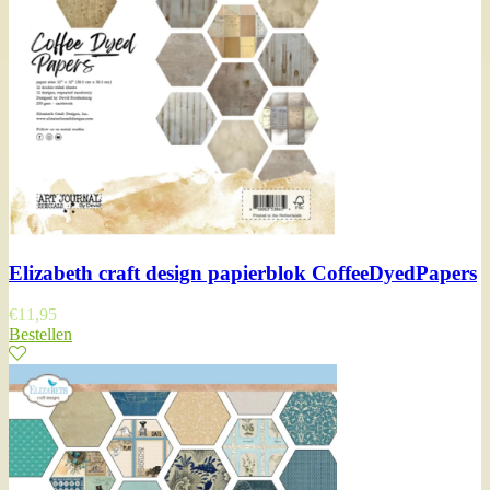
Elizabeth craft design papierblok CoffeeDyedPapers
€
11,95
Bestellen