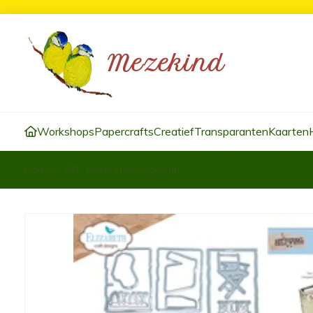
Workshops
Papercrafts
Creatief
Transparanten
Kaarten
Home
>
ATC Movie Night Special