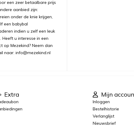
oor een zeer betaalbare prijs
andere aanbied zijn:
ien onder de knie krijgen,
lf een babybal
aderen indien u zelf een leuk
 Heeft u interesse in een
uct op Mezekind? Neem dan
ail naar: info@mezekind.nl
Extra
Mijn accoun
adeaubon
Inloggen
nbiedingen
Bestelhistorie
Verlanglijst
Nieuwsbrief