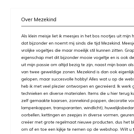
Over Mezekind
Als klein meisje liet ik meesjes in het bos nootjes uit mij
dat bijzonder en noemt mij sinds die tijd Mezekind. Meesj
vrolijke vogeltjes die maar moeilijk stil kunnen zitten. Gr
eigenschap met dit bijzonder mooie vogeltje en is ook
uit mijn passie om altijd bezig te zijn, naast mijn baan a
van twee geweldige zonen. Mezekind is dan ook eigenlijk
gelopen, maar succesvolle hobby! Alles wat u op de we
heb ik met veel plezier ontworpen en gecreëerd. Ik werk 
technieken en diverse materialen. Items die u hier terug k
zelf gemaakte kaarsen, zonnekind poppen, decoratie voo
lampenkappen, transparanten, windlicht), huwelijksbeda
oorbellen, kettingen en zeepjes in diverse vormen, geuren
creëer met grote regelmaat nieuwe producten, dus het bl
om af en toe een kijkje te nemen op de webshop. Wilt u to