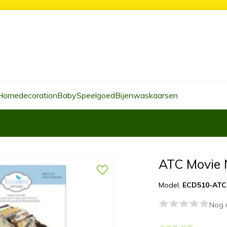
Homedecoration
Baby
Speelgoed
Bijenwaskaarsen
ATC Movie 
Model:
ECD510-ATC
Nog 