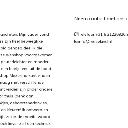
Neem contact met ons 
n hand eten. Mijn vader vond
+31 6 21226926 E
Telefoon
es zijn heel beweeglijke
info@mezekind.nl
appig genoeg deel ik die
 deze webshop voortgekomen
ls peuterleidster en moeder
 een beetje een uit de hand
bshop Mezekind kunt vinden
graag met verschillende
unt vinden zijn onder andere:
r thuis (denk aan:
nkjes, geboortebedankjes,
 en kleuren! Ik ontwerp en
ijft zeker de moeite waard
ch liever zelf een techniek