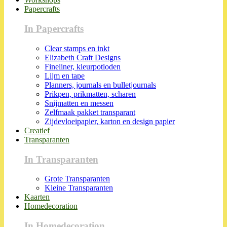
Papercrafts
In Papercrafts
Clear stamps en inkt
Elizabeth Craft Designs
Fineliner, kleurpotloden
Lijm en tape
Planners, journals en bulletjournals
Prikpen, prikmatten, scharen
Snijmatten en messen
Zelfmaak pakket transparant
Zijdevloeipapier, karton en design papier
Creatief
Transparanten
In Transparanten
Grote Transparanten
Kleine Transparanten
Kaarten
Homedecoration
In Homedecoration