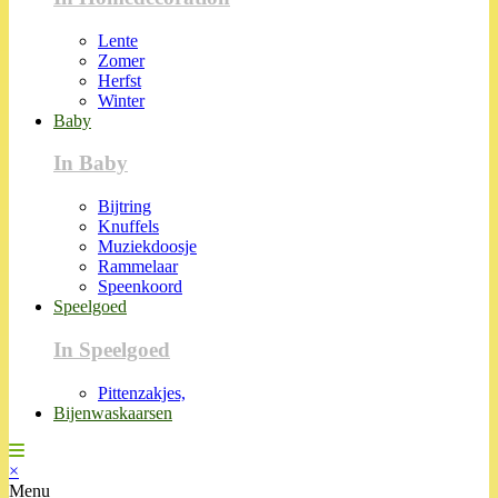
Lente
Zomer
Herfst
Winter
Baby
In Baby
Bijtring
Knuffels
Muziekdoosje
Rammelaar
Speenkoord
Speelgoed
In Speelgoed
Pittenzakjes,
Bijenwaskaarsen
×
Menu