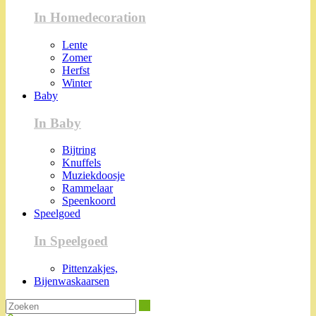
In Homedecoration
Lente
Zomer
Herfst
Winter
Baby
In Baby
Bijtring
Knuffels
Muziekdoosje
Rammelaar
Speenkoord
Speelgoed
In Speelgoed
Pittenzakjes,
Bijenwaskaarsen
Zoeken