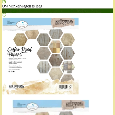
Uw winkelwagen is leeg!
Home
>
Elizabeth craft design papierblok CoffeeDyedPapers