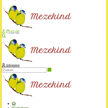
€0,00
Zoeken
inloggen
Zoeken
Workshops