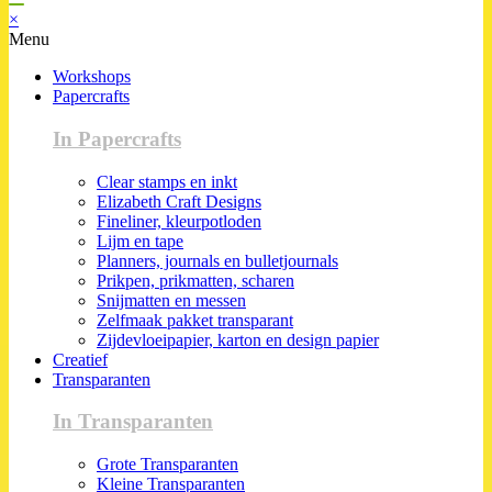
×
Menu
Workshops
Papercrafts
In Papercrafts
Clear stamps en inkt
Elizabeth Craft Designs
Fineliner, kleurpotloden
Lijm en tape
Planners, journals en bulletjournals
Prikpen, prikmatten, scharen
Snijmatten en messen
Zelfmaak pakket transparant
Zijdevloeipapier, karton en design papier
Creatief
Transparanten
In Transparanten
Grote Transparanten
Kleine Transparanten