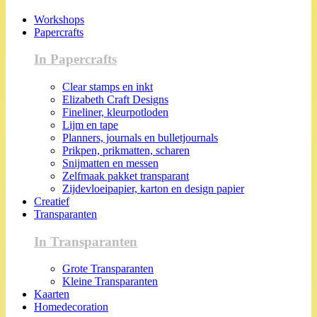
Workshops
Papercrafts
In Papercrafts
Clear stamps en inkt
Elizabeth Craft Designs
Fineliner, kleurpotloden
Lijm en tape
Planners, journals en bulletjournals
Prikpen, prikmatten, scharen
Snijmatten en messen
Zelfmaak pakket transparant
Zijdevloeipapier, karton en design papier
Creatief
Transparanten
In Transparanten
Grote Transparanten
Kleine Transparanten
Kaarten
Homedecoration