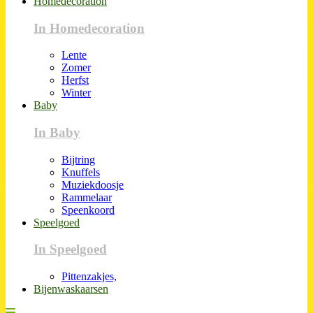
Homedecoration
In Homedecoration
Lente
Zomer
Herfst
Winter
Baby
In Baby
Bijtring
Knuffels
Muziekdoosje
Rammelaar
Speenkoord
Speelgoed
In Speelgoed
Pittenzakjes,
Bijenwaskaarsen