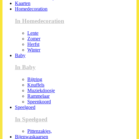
Kaarten
Homedecoration
In Homedecoration
Lente
Zomer
Herfst
Winter
Baby
In Baby
Bijtring
Knuffels
Muziekdoosje
Rammelaar
Speenkoord
Speelgoed
In Speelgoed
Pittenzakjes,
Bijenwaskaarsen