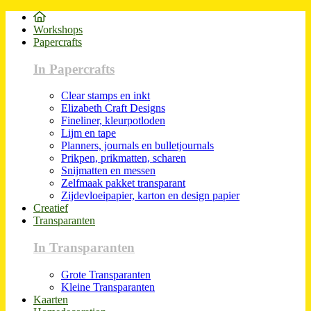
Workshops
Papercrafts
In Papercrafts
Clear stamps en inkt
Elizabeth Craft Designs
Fineliner, kleurpotloden
Lijm en tape
Planners, journals en bulletjournals
Prikpen, prikmatten, scharen
Snijmatten en messen
Zelfmaak pakket transparant
Zijdevloeipapier, karton en design papier
Creatief
Transparanten
In Transparanten
Grote Transparanten
Kleine Transparanten
Kaarten