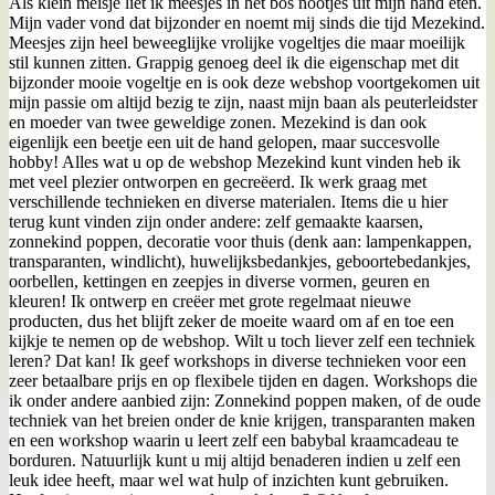
Als klein meisje liet ik meesjes in het bos nootjes uit mijn hand eten.
Mijn vader vond dat bijzonder en noemt mij sinds die tijd Mezekind.
Meesjes zijn heel beweeglijke vrolijke vogeltjes die maar moeilijk
stil kunnen zitten. Grappig genoeg deel ik die eigenschap met dit
bijzonder mooie vogeltje en is ook deze webshop voortgekomen uit
mijn passie om altijd bezig te zijn, naast mijn baan als peuterleidster
en moeder van twee geweldige zonen. Mezekind is dan ook
eigenlijk een beetje een uit de hand gelopen, maar succesvolle
hobby! Alles wat u op de webshop Mezekind kunt vinden heb ik
met veel plezier ontworpen en gecreëerd. Ik werk graag met
verschillende technieken en diverse materialen. Items die u hier
terug kunt vinden zijn onder andere: zelf gemaakte kaarsen,
zonnekind poppen, decoratie voor thuis (denk aan: lampenkappen,
transparanten, windlicht), huwelijksbedankjes, geboortebedankjes,
oorbellen, kettingen en zeepjes in diverse vormen, geuren en
kleuren! Ik ontwerp en creëer met grote regelmaat nieuwe
producten, dus het blijft zeker de moeite waard om af en toe een
kijkje te nemen op de webshop. Wilt u toch liever zelf een techniek
leren? Dat kan! Ik geef workshops in diverse technieken voor een
zeer betaalbare prijs en op flexibele tijden en dagen. Workshops die
ik onder andere aanbied zijn: Zonnekind poppen maken, of de oude
techniek van het breien onder de knie krijgen, transparanten maken
en een workshop waarin u leert zelf een babybal kraamcadeau te
borduren. Natuurlijk kunt u mij altijd benaderen indien u zelf een
leuk idee heeft, maar wel wat hulp of inzichten kunt gebruiken.