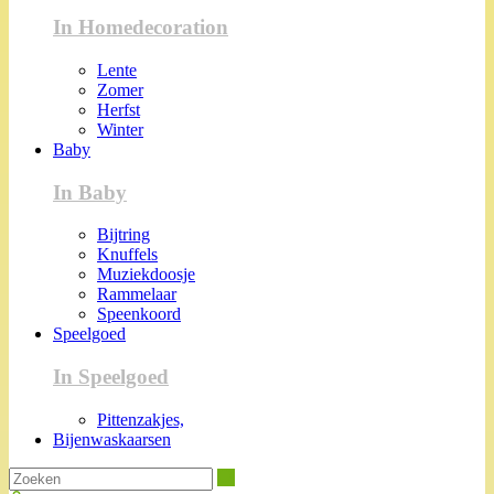
In Homedecoration
Lente
Zomer
Herfst
Winter
Baby
In Baby
Bijtring
Knuffels
Muziekdoosje
Rammelaar
Speenkoord
Speelgoed
In Speelgoed
Pittenzakjes,
Bijenwaskaarsen
Zoeken