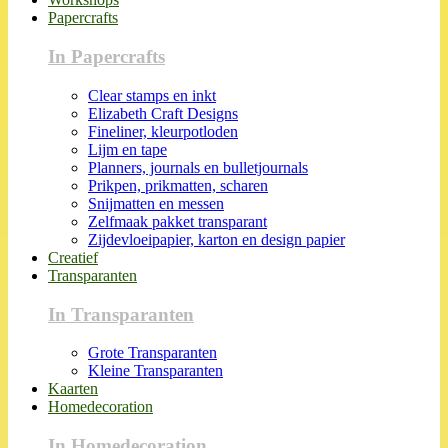
Papercrafts
In Papercrafts
Clear stamps en inkt
Elizabeth Craft Designs
Fineliner, kleurpotloden
Lijm en tape
Planners, journals en bulletjournals
Prikpen, prikmatten, scharen
Snijmatten en messen
Zelfmaak pakket transparant
Zijdevloeipapier, karton en design papier
Creatief
Transparanten
In Transparanten
Grote Transparanten
Kleine Transparanten
Kaarten
Homedecoration
In Homedecoration