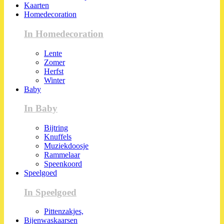
Kaarten
Homedecoration
In Homedecoration
Lente
Zomer
Herfst
Winter
Baby
In Baby
Bijtring
Knuffels
Muziekdoosje
Rammelaar
Speenkoord
Speelgoed
In Speelgoed
Pittenzakjes,
Bijenwaskaarsen