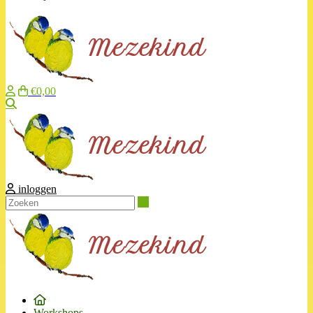
€0,00
Zoeken
inloggen
Zoeken
Workshops