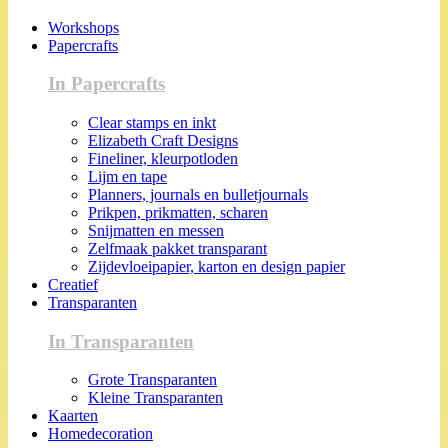
Workshops
Papercrafts
In Papercrafts
Clear stamps en inkt
Elizabeth Craft Designs
Fineliner, kleurpotloden
Lijm en tape
Planners, journals en bulletjournals
Prikpen, prikmatten, scharen
Snijmatten en messen
Zelfmaak pakket transparant
Zijdevloeipapier, karton en design papier
Creatief
Transparanten
In Transparanten
Grote Transparanten
Kleine Transparanten
Kaarten
Homedecoration