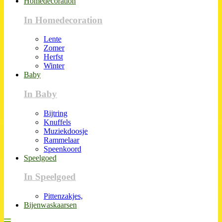
Homedecoration
In Homedecoration
Lente
Zomer
Herfst
Winter
Baby
In Baby
Bijtring
Knuffels
Muziekdoosje
Rammelaar
Speenkoord
Speelgoed
In Speelgoed
Pittenzakjes,
Bijenwaskaarsen