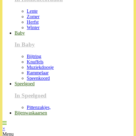
Lente
Zomer
Herfst
Winter
Baby
In Baby
Bijtring
Knuffels
Muziekdoosje
Rammelaar
Speenkoord
Speelgoed
In Speelgoed
Pittenzakjes,
Bijenwaskaarsen
×
Menu