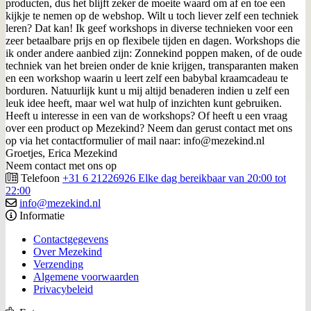
producten, dus het blijft zeker de moeite waard om af en toe een
kijkje te nemen op de webshop. Wilt u toch liever zelf een techniek
leren? Dat kan! Ik geef workshops in diverse technieken voor een
zeer betaalbare prijs en op flexibele tijden en dagen. Workshops die
ik onder andere aanbied zijn: Zonnekind poppen maken, of de oude
techniek van het breien onder de knie krijgen, transparanten maken
en een workshop waarin u leert zelf een babybal kraamcadeau te
borduren. Natuurlijk kunt u mij altijd benaderen indien u zelf een
leuk idee heeft, maar wel wat hulp of inzichten kunt gebruiken.
Heeft u interesse in een van de workshops? Of heeft u een vraag
over een product op Mezekind? Neem dan gerust contact met ons
op via het contactformulier of mail naar: info@mezekind.nl
Groetjes, Erica Mezekind
Neem contact met ons op
Telefoon
+31 6 21226926 Elke dag bereikbaar van 20:00 tot
22:00
info@mezekind.nl
Informatie
Contactgegevens
Over Mezekind
Verzending
Algemene voorwaarden
Privacybeleid