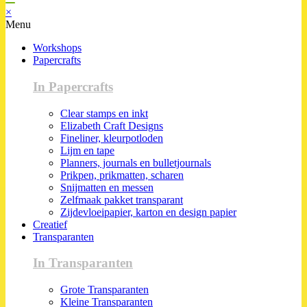
×
Menu
Workshops
Papercrafts
In Papercrafts
Clear stamps en inkt
Elizabeth Craft Designs
Fineliner, kleurpotloden
Lijm en tape
Planners, journals en bulletjournals
Prikpen, prikmatten, scharen
Snijmatten en messen
Zelfmaak pakket transparant
Zijdevloeipapier, karton en design papier
Creatief
Transparanten
In Transparanten
Grote Transparanten
Kleine Transparanten