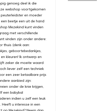
appig genoeg deel ik die
 deze webshop voortgekomen
ls peuterleidster en moeder
 een beetje een uit de hand
bshop Mezekind kunt vinden
graag met verschillende
unt vinden zijn onder andere:
r thuis (denk aan:
nkjes, geboortebedankjes,
 en kleuren! Ik ontwerp en
ijft zeker de moeite waard
ch liever zelf een techniek
oor een zeer betaalbare prijs
andere aanbied zijn:
ien onder de knie krijgen,
lf een babybal
aderen indien u zelf een leuk
 Heeft u interesse in een
uct op Mezekind? Neem dan