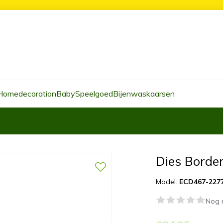
Homedecoration
Baby
Speelgoed
Bijenwaskaarsen
Dies Borde
Model:
ECD467-227
Nog 