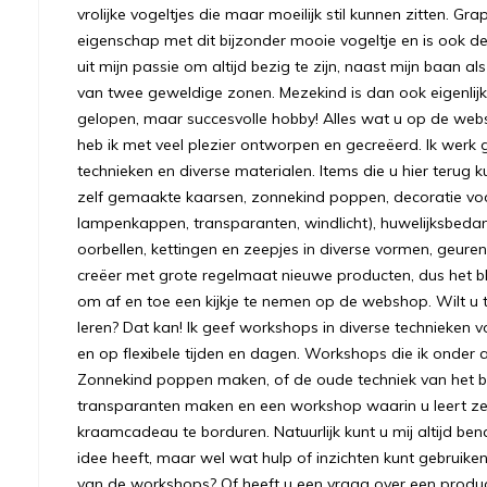
vrolijke vogeltjes die maar moeilijk stil kunnen zitten. Gr
eigenschap met dit bijzonder mooie vogeltje en is ook
uit mijn passie om altijd bezig te zijn, naast mijn baan a
van twee geweldige zonen. Mezekind is dan ook eigenlijk
gelopen, maar succesvolle hobby! Alles wat u op de we
heb ik met veel plezier ontworpen en gecreëerd. Ik werk 
technieken en diverse materialen. Items die u hier terug k
zelf gemaakte kaarsen, zonnekind poppen, decoratie voo
lampenkappen, transparanten, windlicht), huwelijksbeda
oorbellen, kettingen en zeepjes in diverse vormen, geuren
creëer met grote regelmaat nieuwe producten, dus het bl
om af en toe een kijkje te nemen op de webshop. Wilt u to
leren? Dat kan! Ik geef workshops in diverse technieken v
en op flexibele tijden en dagen. Workshops die ik onder 
Zonnekind poppen maken, of de oude techniek van het bre
transparanten maken en een workshop waarin u leert ze
kraamcadeau te borduren. Natuurlijk kunt u mij altijd ben
idee heeft, maar wel wat hulp of inzichten kunt gebruiken.
van de workshops? Of heeft u een vraag over een prod