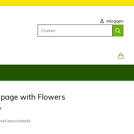
inloggen
Zoeken
rpage with Flowers
7
niet beoordeeld