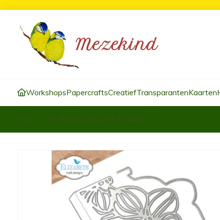
Workshops
Papercrafts
Creatief
Transparanten
Kaarten
Home
>
Dies Borderpage with Flowers