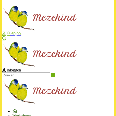
€0,00
Zoeken
inloggen
Zoeken
Workshops