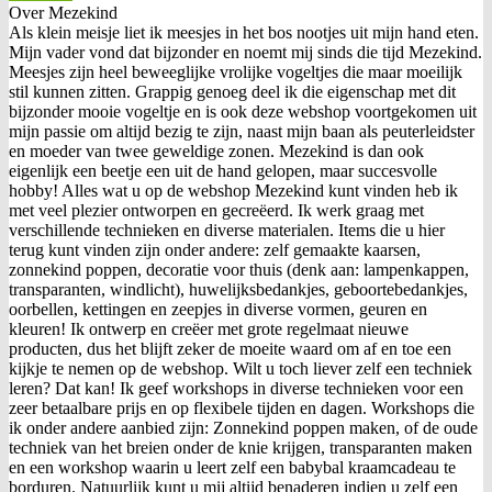
Over Mezekind
Als klein meisje liet ik meesjes in het bos nootjes uit mijn hand eten.
Mijn vader vond dat bijzonder en noemt mij sinds die tijd Mezekind.
Meesjes zijn heel beweeglijke vrolijke vogeltjes die maar moeilijk
stil kunnen zitten. Grappig genoeg deel ik die eigenschap met dit
bijzonder mooie vogeltje en is ook deze webshop voortgekomen uit
mijn passie om altijd bezig te zijn, naast mijn baan als peuterleidster
en moeder van twee geweldige zonen. Mezekind is dan ook
eigenlijk een beetje een uit de hand gelopen, maar succesvolle
hobby! Alles wat u op de webshop Mezekind kunt vinden heb ik
met veel plezier ontworpen en gecreëerd. Ik werk graag met
verschillende technieken en diverse materialen. Items die u hier
terug kunt vinden zijn onder andere: zelf gemaakte kaarsen,
zonnekind poppen, decoratie voor thuis (denk aan: lampenkappen,
transparanten, windlicht), huwelijksbedankjes, geboortebedankjes,
oorbellen, kettingen en zeepjes in diverse vormen, geuren en
kleuren! Ik ontwerp en creëer met grote regelmaat nieuwe
producten, dus het blijft zeker de moeite waard om af en toe een
kijkje te nemen op de webshop. Wilt u toch liever zelf een techniek
leren? Dat kan! Ik geef workshops in diverse technieken voor een
zeer betaalbare prijs en op flexibele tijden en dagen. Workshops die
ik onder andere aanbied zijn: Zonnekind poppen maken, of de oude
techniek van het breien onder de knie krijgen, transparanten maken
en een workshop waarin u leert zelf een babybal kraamcadeau te
borduren. Natuurlijk kunt u mij altijd benaderen indien u zelf een