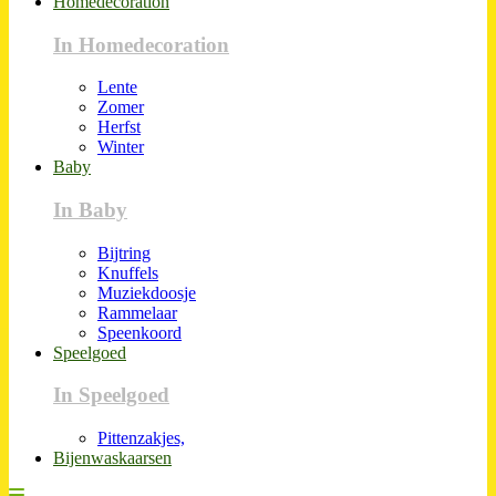
Homedecoration
In Homedecoration
Lente
Zomer
Herfst
Winter
Baby
In Baby
Bijtring
Knuffels
Muziekdoosje
Rammelaar
Speenkoord
Speelgoed
In Speelgoed
Pittenzakjes,
Bijenwaskaarsen