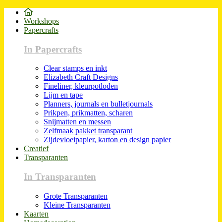
Workshops
Papercrafts
In Papercrafts
Clear stamps en inkt
Elizabeth Craft Designs
Fineliner, kleurpotloden
Lijm en tape
Planners, journals en bulletjournals
Prikpen, prikmatten, scharen
Snijmatten en messen
Zelfmaak pakket transparant
Zijdevloeipapier, karton en design papier
Creatief
Transparanten
In Transparanten
Grote Transparanten
Kleine Transparanten
Kaarten