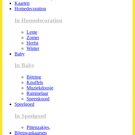
Kaarten
Homedecoration
In Homedecoration
Lente
Zomer
Herfst
Winter
Baby
In Baby
Bijtring
Knuffels
Muziekdoosje
Rammelaar
Speenkoord
Speelgoed
In Speelgoed
Pittenzakjes,
Bijenwaskaarsen