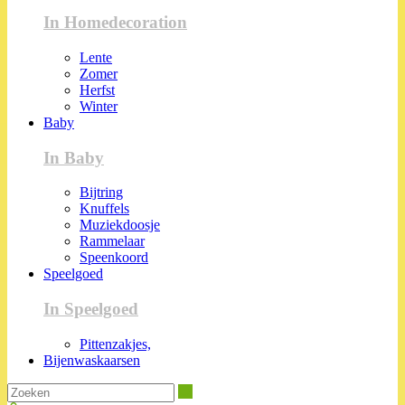
In Homedecoration
Lente
Zomer
Herfst
Winter
Baby
In Baby
Bijtring
Knuffels
Muziekdoosje
Rammelaar
Speenkoord
Speelgoed
In Speelgoed
Pittenzakjes,
Bijenwaskaarsen
Zoeken