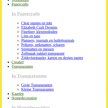
Papercrafts
In Papercrafts
Clear stamps en inkt
Elizabeth Craft Designs
Fineliner, kleurpotloden
Lijm en tape
Planners, journals en bulletjournals
Prikpen, prikmatten, scharen
Snijmatten en messen
Zelfmaak pakket transparant
Zijdevloeipapier, karton en design papier
Creatief
Transparanten
In Transparanten
Grote Transparanten
Kleine Transparanten
Kaarten
Homedecoration
In Homedecoration