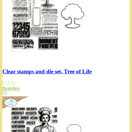
Clear stamps and die set, Tree of Life
€
23,95
Bestellen