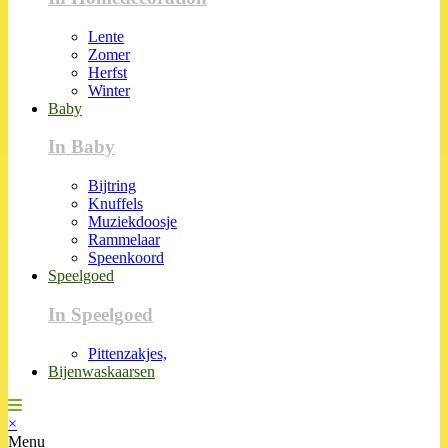
Lente
Zomer
Herfst
Winter
Baby
In Baby
Bijtring
Knuffels
Muziekdoosje
Rammelaar
Speenkoord
Speelgoed
In Speelgoed
Pittenzakjes,
Bijenwaskaarsen
×
Menu