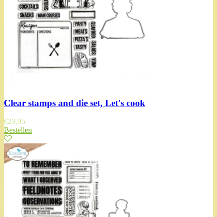
Clear stamps and die set, Let's cook
€
23,95
Bestellen