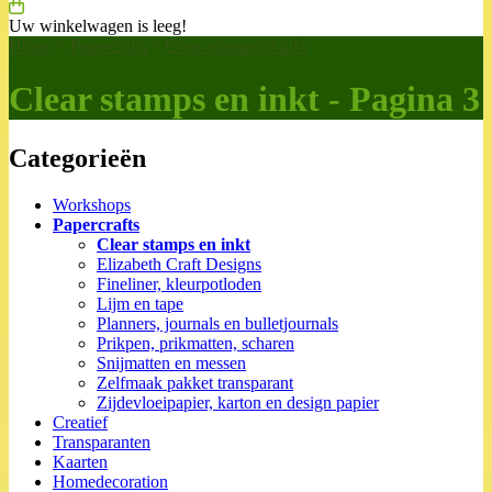
Uw winkelwagen is leeg!
Home
>
Papercrafts
>
Clear stamps en inkt
Clear stamps en inkt - Pagina 3
Categorieën
Workshops
Papercrafts
Clear stamps en inkt
Elizabeth Craft Designs
Fineliner, kleurpotloden
Lijm en tape
Planners, journals en bulletjournals
Prikpen, prikmatten, scharen
Snijmatten en messen
Zelfmaak pakket transparant
Zijdevloeipapier, karton en design papier
Creatief
Transparanten
Kaarten
Homedecoration