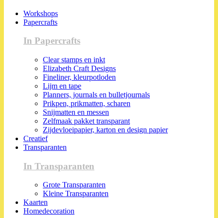
Workshops
Papercrafts
In Papercrafts
Clear stamps en inkt
Elizabeth Craft Designs
Fineliner, kleurpotloden
Lijm en tape
Planners, journals en bulletjournals
Prikpen, prikmatten, scharen
Snijmatten en messen
Zelfmaak pakket transparant
Zijdevloeipapier, karton en design papier
Creatief
Transparanten
In Transparanten
Grote Transparanten
Kleine Transparanten
Kaarten
Homedecoration