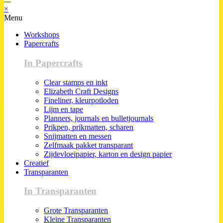
×
Menu
Workshops
Papercrafts
In Papercrafts
Clear stamps en inkt
Elizabeth Craft Designs
Fineliner, kleurpotloden
Lijm en tape
Planners, journals en bulletjournals
Prikpen, prikmatten, scharen
Snijmatten en messen
Zelfmaak pakket transparant
Zijdevloeipapier, karton en design papier
Creatief
Transparanten
In Transparanten
Grote Transparanten
Kleine Transparanten