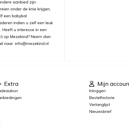
andere aanbied zijn:
ien onder de knie krijgen,
lf een babybal
aderen indien u zelf een leuk
 Heeft u interesse in een
uct op Mezekind? Neem dan
ail naar: info@mezekind.nl
Extra
Mijn accoun
adeaubon
Inloggen
nbiedingen
Bestelhistorie
Verlanglijst
Nieuwsbrief