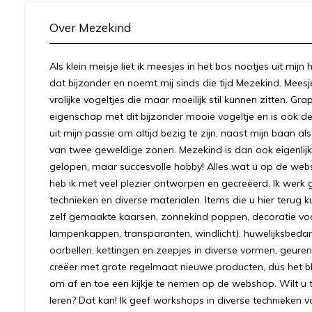
Over Mezekind
Als klein meisje liet ik meesjes in het bos nootjes uit mij
dat bijzonder en noemt mij sinds die tijd Mezekind. Meesj
vrolijke vogeltjes die maar moeilijk stil kunnen zitten. Gr
eigenschap met dit bijzonder mooie vogeltje en is ook
uit mijn passie om altijd bezig te zijn, naast mijn baan a
van twee geweldige zonen. Mezekind is dan ook eigenlijk
gelopen, maar succesvolle hobby! Alles wat u op de we
heb ik met veel plezier ontworpen en gecreëerd. Ik werk 
technieken en diverse materialen. Items die u hier terug k
zelf gemaakte kaarsen, zonnekind poppen, decoratie voo
lampenkappen, transparanten, windlicht), huwelijksbeda
oorbellen, kettingen en zeepjes in diverse vormen, geuren
creëer met grote regelmaat nieuwe producten, dus het bl
om af en toe een kijkje te nemen op de webshop. Wilt u to
leren? Dat kan! Ik geef workshops in diverse technieken v