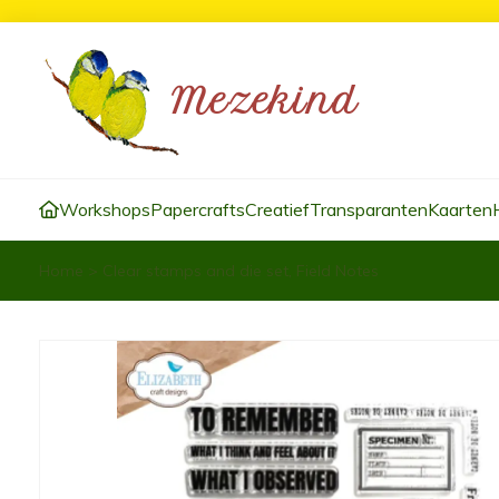
Workshops
Papercrafts
Creatief
Transparanten
Kaarten
Home
>
Clear stamps and die set, Field Notes