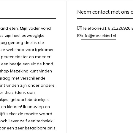
Neem contact met ons 
n hand eten. Mijn vader vond
+31 6 21226926 E
Telefoon
es zijn heel beweeglijke
info@mezekind.nl
appig genoeg deel ik die
 deze webshop voortgekomen
ls peuterleidster en moeder
 een beetje een uit de hand
bshop Mezekind kunt vinden
graag met verschillende
unt vinden zijn onder andere:
r thuis (denk aan:
nkjes, geboortebedankjes,
 en kleuren! Ik ontwerp en
ijft zeker de moeite waard
ch liever zelf een techniek
oor een zeer betaalbare prijs