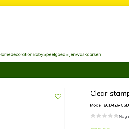
Homedecoration
Baby
Speelgoed
Bijenwaskaarsen
Clear stamp
Model:
ECD426-CSD
Nog 