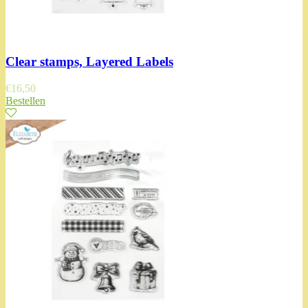
Clear stamps, Layered Labels
€
16,50
Bestellen