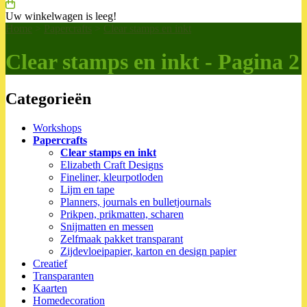
Uw winkelwagen is leeg!
Home
>
Papercrafts
>
Clear stamps en inkt
Clear stamps en inkt - Pagina 2
Categorieën
Workshops
Papercrafts
Clear stamps en inkt
Elizabeth Craft Designs
Fineliner, kleurpotloden
Lijm en tape
Planners, journals en bulletjournals
Prikpen, prikmatten, scharen
Snijmatten en messen
Zelfmaak pakket transparant
Zijdevloeipapier, karton en design papier
Creatief
Transparanten
Kaarten
Homedecoration