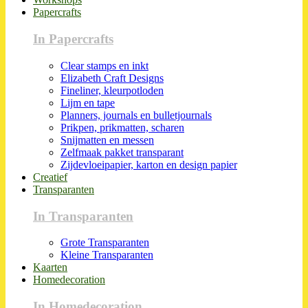
Papercrafts
In Papercrafts
Clear stamps en inkt
Elizabeth Craft Designs
Fineliner, kleurpotloden
Lijm en tape
Planners, journals en bulletjournals
Prikpen, prikmatten, scharen
Snijmatten en messen
Zelfmaak pakket transparant
Zijdevloeipapier, karton en design papier
Creatief
Transparanten
In Transparanten
Grote Transparanten
Kleine Transparanten
Kaarten
Homedecoration
In Homedecoration