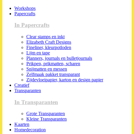
Workshops
Papercrafts
In Papercrafts
Clear stamps en inkt
Elizabeth Craft Designs
Fineliner, kleurpotloden
Lijm en tape
Planners, journals en bulletjournals
Prikpen, prikmatten, scharen
Snijmatten en messen
Zelfmaak pakket transparant
Zijdevloeipapier, karton en design papier
Creatief
Transparanten
In Transparanten
Grote Transparanten
Kleine Transparanten
Kaarten
Homedecoration