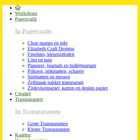
Workshops
Papercrafts
In Papercrafts
Clear stamps en inkt
Elizabeth Craft Designs
Fineliner, kleurpotloden
Lijm en tape
Planners, journals en bulletjournals
Prikpen, prikmatten, scharen
Snijmatten en messen
Zelfmaak pakket transparant
Zijdevloeipapier, karton en design papier
Creatief
Transparanten
In Transparanten
Grote Transparanten
Kleine Transparanten
Kaarten