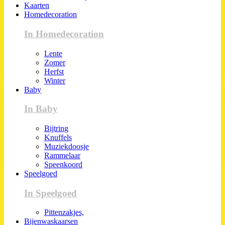
Kaarten
Homedecoration
In Homedecoration
Lente
Zomer
Herfst
Winter
Baby
In Baby
Bijtring
Knuffels
Muziekdoosje
Rammelaar
Speenkoord
Speelgoed
In Speelgoed
Pittenzakjes,
Bijenwaskaarsen