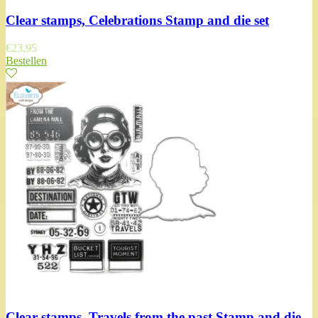
Clear stamps, Celebrations Stamp and die set
€
23,95
Bestellen
Clear stamps, Travels from the past Stamp and die