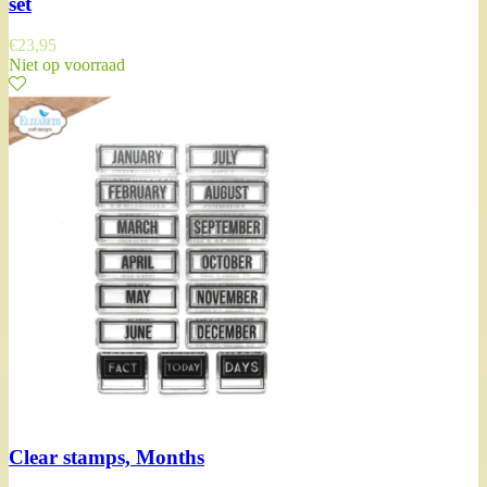
set
€
23,95
Niet op voorraad
Clear stamps, Months