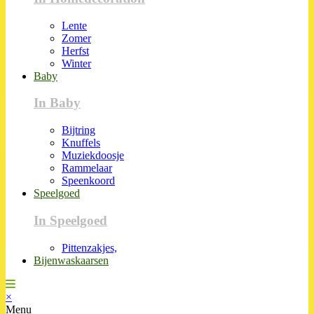
Lente
Zomer
Herfst
Winter
Baby
In Baby
Bijtring
Knuffels
Muziekdoosje
Rammelaar
Speenkoord
Speelgoed
In Speelgoed
Pittenzakjes,
Bijenwaskaarsen
×
Menu