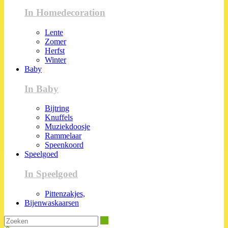
In Homedecoration
Lente
Zomer
Herfst
Winter
Baby
In Baby
Bijtring
Knuffels
Muziekdoosje
Rammelaar
Speenkoord
Speelgoed
In Speelgoed
Pittenzakjes,
Bijenwaskaarsen
Zoeken