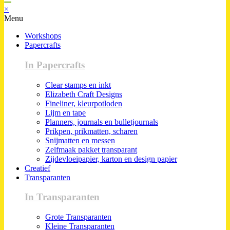
×
Menu
Workshops
Papercrafts
In Papercrafts
Clear stamps en inkt
Elizabeth Craft Designs
Fineliner, kleurpotloden
Lijm en tape
Planners, journals en bulletjournals
Prikpen, prikmatten, scharen
Snijmatten en messen
Zelfmaak pakket transparant
Zijdevloeipapier, karton en design papier
Creatief
Transparanten
In Transparanten
Grote Transparanten
Kleine Transparanten