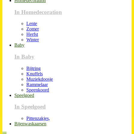
Homedecoration
In Homedecoration
Lente
Zomer
Herfst
Winter
Baby
In Baby
Bijtring
Knuffels
Muziekdoosje
Rammelaar
Speenkoord
Speelgoed
In Speelgoed
Pittenzakjes,
Bijenwaskaarsen