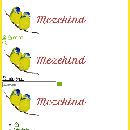
€0,00
Zoeken
inloggen
Zoeken
Workshops