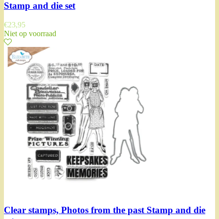
Stamp and die set
€
23,95
Niet op voorraad
Clear stamps, Photos from the past Stamp and die