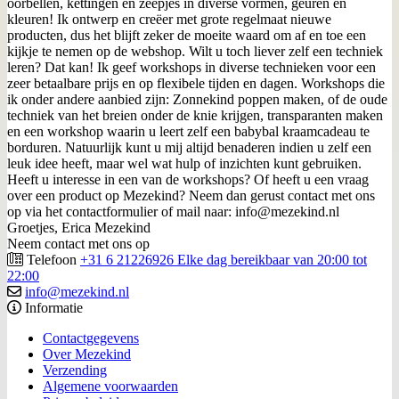
oorbellen, kettingen en zeepjes in diverse vormen, geuren en
kleuren! Ik ontwerp en creëer met grote regelmaat nieuwe
producten, dus het blijft zeker de moeite waard om af en toe een
kijkje te nemen op de webshop. Wilt u toch liever zelf een techniek
leren? Dat kan! Ik geef workshops in diverse technieken voor een
zeer betaalbare prijs en op flexibele tijden en dagen. Workshops die
ik onder andere aanbied zijn: Zonnekind poppen maken, of de oude
techniek van het breien onder de knie krijgen, transparanten maken
en een workshop waarin u leert zelf een babybal kraamcadeau te
borduren. Natuurlijk kunt u mij altijd benaderen indien u zelf een
leuk idee heeft, maar wel wat hulp of inzichten kunt gebruiken.
Heeft u interesse in een van de workshops? Of heeft u een vraag
over een product op Mezekind? Neem dan gerust contact met ons
op via het contactformulier of mail naar: info@mezekind.nl
Groetjes, Erica Mezekind
Neem contact met ons op
Telefoon
+31 6 21226926 Elke dag bereikbaar van 20:00 tot
22:00
info@mezekind.nl
Informatie
Contactgegevens
Over Mezekind
Verzending
Algemene voorwaarden