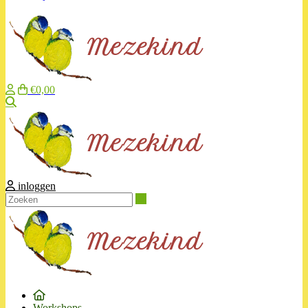
€0,00
Zoeken
inloggen
Zoeken
Workshops