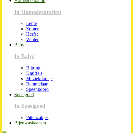
Homedecoration
In Homedecoration
Lente
Zomer
Herfst
Winter
Baby
In Baby
Bijtring
Knuffels
Muziekdoosje
Rammelaar
Speenkoord
Speelgoed
In Speelgoed
Pittenzakjes,
Bijenwaskaarsen