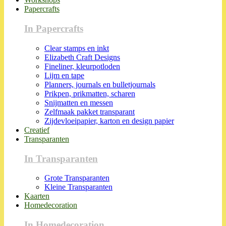
Papercrafts
In Papercrafts
Clear stamps en inkt
Elizabeth Craft Designs
Fineliner, kleurpotloden
Lijm en tape
Planners, journals en bulletjournals
Prikpen, prikmatten, scharen
Snijmatten en messen
Zelfmaak pakket transparant
Zijdevloeipapier, karton en design papier
Creatief
Transparanten
In Transparanten
Grote Transparanten
Kleine Transparanten
Kaarten
Homedecoration
In Homedecoration