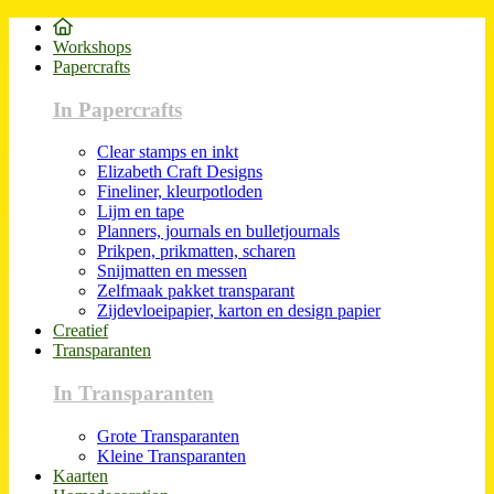
Workshops
Papercrafts
In Papercrafts
Clear stamps en inkt
Elizabeth Craft Designs
Fineliner, kleurpotloden
Lijm en tape
Planners, journals en bulletjournals
Prikpen, prikmatten, scharen
Snijmatten en messen
Zelfmaak pakket transparant
Zijdevloeipapier, karton en design papier
Creatief
Transparanten
In Transparanten
Grote Transparanten
Kleine Transparanten
Kaarten