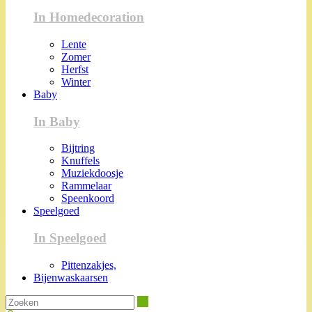
In Homedecoration
Lente
Zomer
Herfst
Winter
Baby
In Baby
Bijtring
Knuffels
Muziekdoosje
Rammelaar
Speenkoord
Speelgoed
In Speelgoed
Pittenzakjes,
Bijenwaskaarsen
Zoeken