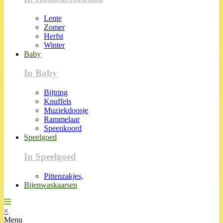
Lente
Zomer
Herfst
Winter
Baby
In Baby
Bijtring
Knuffels
Muziekdoosje
Rammelaar
Speenkoord
Speelgoed
In Speelgoed
Pittenzakjes,
Bijenwaskaarsen
×
Menu