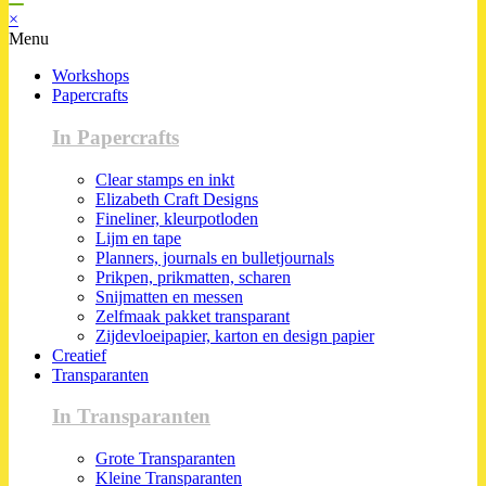
×
Menu
Workshops
Papercrafts
In Papercrafts
Clear stamps en inkt
Elizabeth Craft Designs
Fineliner, kleurpotloden
Lijm en tape
Planners, journals en bulletjournals
Prikpen, prikmatten, scharen
Snijmatten en messen
Zelfmaak pakket transparant
Zijdevloeipapier, karton en design papier
Creatief
Transparanten
In Transparanten
Grote Transparanten
Kleine Transparanten