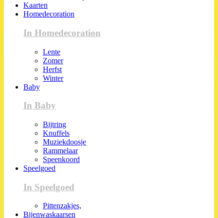
Kaarten
Homedecoration
In Homedecoration
Lente
Zomer
Herfst
Winter
Baby
In Baby
Bijtring
Knuffels
Muziekdoosje
Rammelaar
Speenkoord
Speelgoed
In Speelgoed
Pittenzakjes,
Bijenwaskaarsen