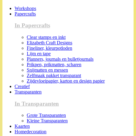
Workshops
Papercrafts
In Papercrafts
Clear stamps en inkt
Elizabeth Craft Designs
Fineliner, kleurpotloden
Lijm en tape
Planners, journals en bulletjournals
Prikpen, prikmatten, scharen
Snijmatten en messen
Zelfmaak pakket transparant
Zijdevloeipapier, karton en design papier
Creatief
Transparanten
In Transparanten
Grote Transparanten
Kleine Transparanten
Kaarten
Homedecoration