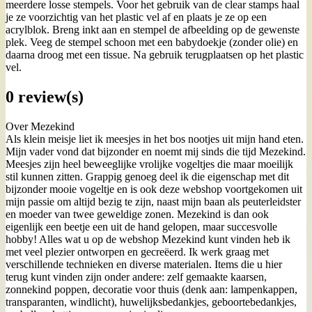
meerdere losse stempels. Voor het gebruik van de clear stamps haal
je ze voorzichtig van het plastic vel af en plaats je ze op een
acrylblok. Breng inkt aan en stempel de afbeelding op de gewenste
plek. Veeg de stempel schoon met een babydoekje (zonder olie) en
daarna droog met een tissue. Na gebruik terugplaatsen op het plastic
vel.
0 review(s)
Over Mezekind
Als klein meisje liet ik meesjes in het bos nootjes uit mijn hand eten.
Mijn vader vond dat bijzonder en noemt mij sinds die tijd Mezekind.
Meesjes zijn heel beweeglijke vrolijke vogeltjes die maar moeilijk
stil kunnen zitten. Grappig genoeg deel ik die eigenschap met dit
bijzonder mooie vogeltje en is ook deze webshop voortgekomen uit
mijn passie om altijd bezig te zijn, naast mijn baan als peuterleidster
en moeder van twee geweldige zonen. Mezekind is dan ook
eigenlijk een beetje een uit de hand gelopen, maar succesvolle
hobby! Alles wat u op de webshop Mezekind kunt vinden heb ik
met veel plezier ontworpen en gecreëerd. Ik werk graag met
verschillende technieken en diverse materialen. Items die u hier
terug kunt vinden zijn onder andere: zelf gemaakte kaarsen,
zonnekind poppen, decoratie voor thuis (denk aan: lampenkappen,
transparanten, windlicht), huwelijksbedankjes, geboortebedankjes,