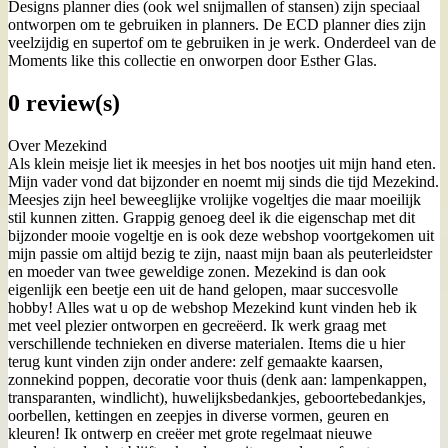
Designs planner dies (ook wel snijmallen of stansen) zijn speciaal
ontworpen om te gebruiken in planners. De ECD planner dies zijn
veelzijdig en supertof om te gebruiken in je werk. Onderdeel van de
Moments like this collectie en onworpen door Esther Glas.
0 review(s)
Over Mezekind
Als klein meisje liet ik meesjes in het bos nootjes uit mijn hand eten.
Mijn vader vond dat bijzonder en noemt mij sinds die tijd Mezekind.
Meesjes zijn heel beweeglijke vrolijke vogeltjes die maar moeilijk
stil kunnen zitten. Grappig genoeg deel ik die eigenschap met dit
bijzonder mooie vogeltje en is ook deze webshop voortgekomen uit
mijn passie om altijd bezig te zijn, naast mijn baan als peuterleidster
en moeder van twee geweldige zonen. Mezekind is dan ook
eigenlijk een beetje een uit de hand gelopen, maar succesvolle
hobby! Alles wat u op de webshop Mezekind kunt vinden heb ik
met veel plezier ontworpen en gecreëerd. Ik werk graag met
verschillende technieken en diverse materialen. Items die u hier
terug kunt vinden zijn onder andere: zelf gemaakte kaarsen,
zonnekind poppen, decoratie voor thuis (denk aan: lampenkappen,
transparanten, windlicht), huwelijksbedankjes, geboortebedankjes,
oorbellen, kettingen en zeepjes in diverse vormen, geuren en
kleuren! Ik ontwerp en creëer met grote regelmaat nieuwe