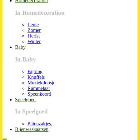
Homedecoration
In Homedecoration
Lente
Zomer
Herfst
Winter
Baby
In Baby
Bijtring
Knuffels
Muziekdoosje
Rammelaar
Speenkoord
Speelgoed
In Speelgoed
Pittenzakjes,
Bijenwaskaarsen