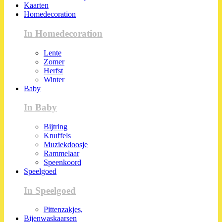
Kaarten
Homedecoration
In Homedecoration
Lente
Zomer
Herfst
Winter
Baby
In Baby
Bijtring
Knuffels
Muziekdoosje
Rammelaar
Speenkoord
Speelgoed
In Speelgoed
Pittenzakjes,
Bijenwaskaarsen