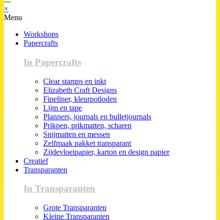
×
Menu
Workshops
Papercrafts
In Papercrafts
Clear stamps en inkt
Elizabeth Craft Designs
Fineliner, kleurpotloden
Lijm en tape
Planners, journals en bulletjournals
Prikpen, prikmatten, scharen
Snijmatten en messen
Zelfmaak pakket transparant
Zijdevloeipapier, karton en design papier
Creatief
Transparanten
In Transparanten
Grote Transparanten
Kleine Transparanten