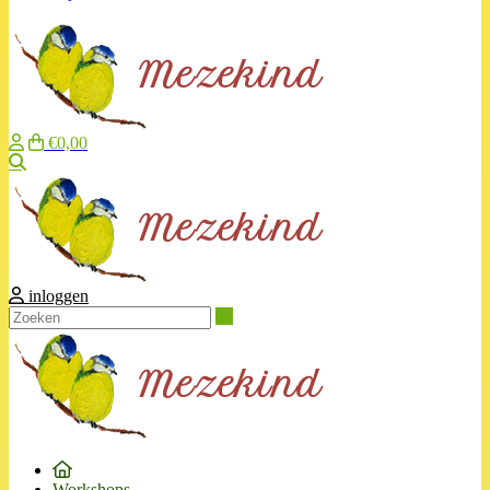
€0,00
Zoeken
inloggen
Zoeken
Workshops