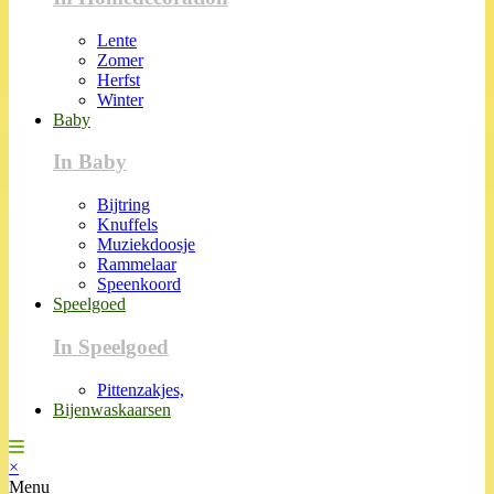
Lente
Zomer
Herfst
Winter
Baby
In Baby
Bijtring
Knuffels
Muziekdoosje
Rammelaar
Speenkoord
Speelgoed
In Speelgoed
Pittenzakjes,
Bijenwaskaarsen
×
Menu