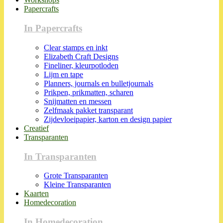
Papercrafts
In Papercrafts
Clear stamps en inkt
Elizabeth Craft Designs
Fineliner, kleurpotloden
Lijm en tape
Planners, journals en bulletjournals
Prikpen, prikmatten, scharen
Snijmatten en messen
Zelfmaak pakket transparant
Zijdevloeipapier, karton en design papier
Creatief
Transparanten
In Transparanten
Grote Transparanten
Kleine Transparanten
Kaarten
Homedecoration
In Homedecoration