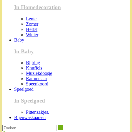
In Homedecoration
Lente
Zomer
Herfst
Winter
Baby
In Baby
Bijtring
Knuffels
Muziekdoosje
Rammelaar
Speenkoord
Speelgoed
In Speelgoed
Pittenzakjes,
Bijenwaskaarsen
Zoeken