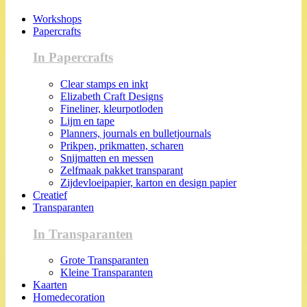
Workshops
Papercrafts
In Papercrafts
Clear stamps en inkt
Elizabeth Craft Designs
Fineliner, kleurpotloden
Lijm en tape
Planners, journals en bulletjournals
Prikpen, prikmatten, scharen
Snijmatten en messen
Zelfmaak pakket transparant
Zijdevloeipapier, karton en design papier
Creatief
Transparanten
In Transparanten
Grote Transparanten
Kleine Transparanten
Kaarten
Homedecoration