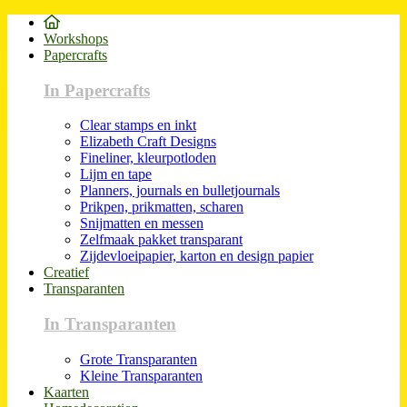
Workshops
Papercrafts
In Papercrafts
Clear stamps en inkt
Elizabeth Craft Designs
Fineliner, kleurpotloden
Lijm en tape
Planners, journals en bulletjournals
Prikpen, prikmatten, scharen
Snijmatten en messen
Zelfmaak pakket transparant
Zijdevloeipapier, karton en design papier
Creatief
Transparanten
In Transparanten
Grote Transparanten
Kleine Transparanten
Kaarten