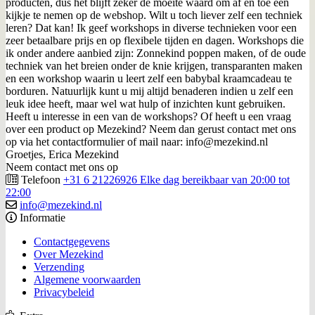
producten, dus het blijft zeker de moeite waard om af en toe een
kijkje te nemen op de webshop. Wilt u toch liever zelf een techniek
leren? Dat kan! Ik geef workshops in diverse technieken voor een
zeer betaalbare prijs en op flexibele tijden en dagen. Workshops die
ik onder andere aanbied zijn: Zonnekind poppen maken, of de oude
techniek van het breien onder de knie krijgen, transparanten maken
en een workshop waarin u leert zelf een babybal kraamcadeau te
borduren. Natuurlijk kunt u mij altijd benaderen indien u zelf een
leuk idee heeft, maar wel wat hulp of inzichten kunt gebruiken.
Heeft u interesse in een van de workshops? Of heeft u een vraag
over een product op Mezekind? Neem dan gerust contact met ons
op via het contactformulier of mail naar: info@mezekind.nl
Groetjes, Erica Mezekind
Neem contact met ons op
Telefoon
+31 6 21226926 Elke dag bereikbaar van 20:00 tot
22:00
info@mezekind.nl
Informatie
Contactgegevens
Over Mezekind
Verzending
Algemene voorwaarden
Privacybeleid