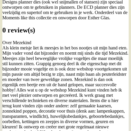
Designs planner dies (ook wel snijmallen of stansen) zijn speciaal
ontworpen om te gebruiken in planners. De ECD planner dies zijn
veelzijdig en supertof om te gebruiken in je werk. Onderdeel van de
Moments like this collectie en onworpen door Esther Glas.
0 review(s)
Over Mezekind
Als klein meisje liet ik meesjes in het bos nootjes uit mijn hand eten.
Mijn vader vond dat bijzonder en noemt mij sinds die tijd Mezekind.
Meesjes zijn heel beweeglijke vrolijke vogeltjes die maar moeilijk
stil kunnen zitten. Grappig genoeg deel ik die eigenschap met dit
bijzonder mooie vogeltje en is ook deze webshop voortgekomen uit
mijn passie om altijd bezig te zijn, naast mijn baan als peuterleidster
en moeder van twee geweldige zonen. Mezekind is dan ook
eigenlijk een beetje een uit de hand gelopen, maar succesvolle
hobby! Alles wat u op de webshop Mezekind kunt vinden heb ik
met veel plezier ontworpen en gecreëerd. Ik werk graag met
verschillende technieken en diverse materialen. Items die u hier
terug kunt vinden zijn onder andere: zelf gemaakte kaarsen,
zonnekind poppen, decoratie voor thuis (denk aan: lampenkappen,
transparanten, windlicht), huwelijksbedankjes, geboortebedankjes,
oorbellen, kettingen en zeepjes in diverse vormen, geuren en
kleuren! Ik ontwerp en creëer met grote regelmaat nieuwe