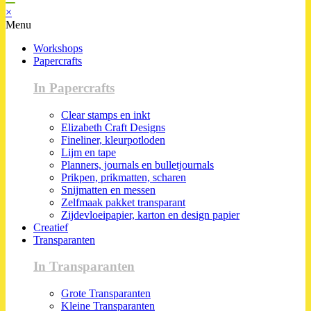
×
Menu
Workshops
Papercrafts
In Papercrafts
Clear stamps en inkt
Elizabeth Craft Designs
Fineliner, kleurpotloden
Lijm en tape
Planners, journals en bulletjournals
Prikpen, prikmatten, scharen
Snijmatten en messen
Zelfmaak pakket transparant
Zijdevloeipapier, karton en design papier
Creatief
Transparanten
In Transparanten
Grote Transparanten
Kleine Transparanten