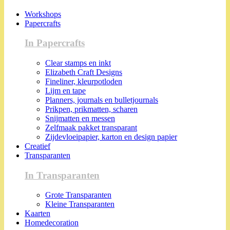
Workshops
Papercrafts
In Papercrafts
Clear stamps en inkt
Elizabeth Craft Designs
Fineliner, kleurpotloden
Lijm en tape
Planners, journals en bulletjournals
Prikpen, prikmatten, scharen
Snijmatten en messen
Zelfmaak pakket transparant
Zijdevloeipapier, karton en design papier
Creatief
Transparanten
In Transparanten
Grote Transparanten
Kleine Transparanten
Kaarten
Homedecoration