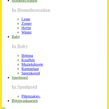
Homedecoration
In Homedecoration
Lente
Zomer
Herfst
Winter
Baby
In Baby
Bijtring
Knuffels
Muziekdoosje
Rammelaar
Speenkoord
Speelgoed
In Speelgoed
Pittenzakjes,
Bijenwaskaarsen