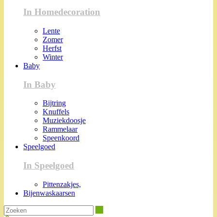
In Homedecoration
Lente
Zomer
Herfst
Winter
Baby
In Baby
Bijtring
Knuffels
Muziekdoosje
Rammelaar
Speenkoord
Speelgoed
In Speelgoed
Pittenzakjes,
Bijenwaskaarsen
Zoeken