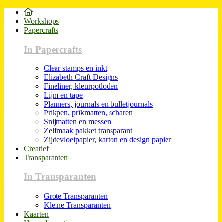
Workshops
Papercrafts
In Papercrafts
Clear stamps en inkt
Elizabeth Craft Designs
Fineliner, kleurpotloden
Lijm en tape
Planners, journals en bulletjournals
Prikpen, prikmatten, scharen
Snijmatten en messen
Zelfmaak pakket transparant
Zijdevloeipapier, karton en design papier
Creatief
Transparanten
In Transparanten
Grote Transparanten
Kleine Transparanten
Kaarten