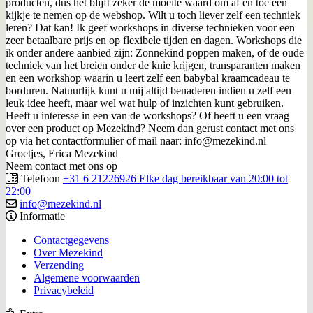
producten, dus het blijft zeker de moeite waard om af en toe een
kijkje te nemen op de webshop. Wilt u toch liever zelf een techniek
leren? Dat kan! Ik geef workshops in diverse technieken voor een
zeer betaalbare prijs en op flexibele tijden en dagen. Workshops die
ik onder andere aanbied zijn: Zonnekind poppen maken, of de oude
techniek van het breien onder de knie krijgen, transparanten maken
en een workshop waarin u leert zelf een babybal kraamcadeau te
borduren. Natuurlijk kunt u mij altijd benaderen indien u zelf een
leuk idee heeft, maar wel wat hulp of inzichten kunt gebruiken.
Heeft u interesse in een van de workshops? Of heeft u een vraag
over een product op Mezekind? Neem dan gerust contact met ons
op via het contactformulier of mail naar: info@mezekind.nl
Groetjes, Erica Mezekind
Neem contact met ons op
Telefoon
+31 6 21226926 Elke dag bereikbaar van 20:00 tot
22:00
info@mezekind.nl
Informatie
Contactgegevens
Over Mezekind
Verzending
Algemene voorwaarden
Privacybeleid