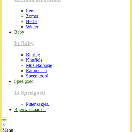
Lente
Zomer
Herfst
Winter
Baby
In Baby
Bijtring
Knuffels
Muziekdoosje
Rammelaar
Speenkoord
Speelgoed
In Speelgoed
Pittenzakjes,
Bijenwaskaarsen
×
Menu