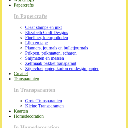
Papercrafts
In Papercrafts
Clear stamps en inkt
Elizabeth Craft Designs
Fineliner, kleurpotloden
Lijm en tape
Planners, journals en bulletjournals
Prikpen, prikmatten, scharen
Snijmatten en messen
Zelfmaak pakket transparant
Zijdevloeipapier, karton en design papier
Creatief
Transparanten
In Transparanten
Grote Transparanten
Kleine Transparanten
Kaarten
Homedecoration
In Homedecoration