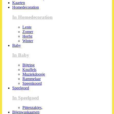
Kaarten
Homedecoration
In Homedecoration
Lente
Zomer
Herfst
Winter
Baby
In Baby
Bijtring
Knuffels
Muziekdoosje
Rammelaar
Speenkoord
Speelgoed
In Speelgoed
Pittenzakjes,
Bijenwaskaarsen