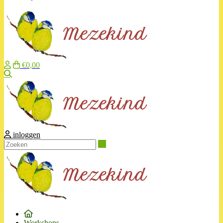
€0,00
Zoeken
inloggen
Zoeken
Workshops