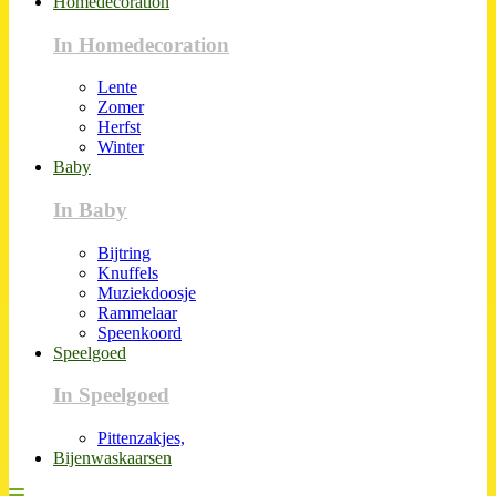
Homedecoration
In Homedecoration
Lente
Zomer
Herfst
Winter
Baby
In Baby
Bijtring
Knuffels
Muziekdoosje
Rammelaar
Speenkoord
Speelgoed
In Speelgoed
Pittenzakjes,
Bijenwaskaarsen