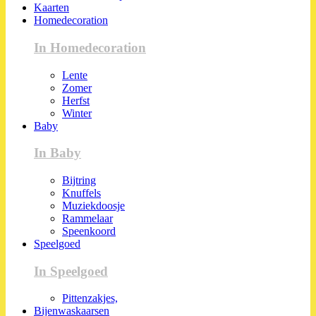
Kaarten
Homedecoration
In Homedecoration
Lente
Zomer
Herfst
Winter
Baby
In Baby
Bijtring
Knuffels
Muziekdoosje
Rammelaar
Speenkoord
Speelgoed
In Speelgoed
Pittenzakjes,
Bijenwaskaarsen