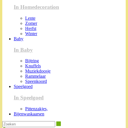
In Homedecoration
Lente
Zomer
Herfst
Winter
Baby
In Baby
Bijtring
Knuffels
Muziekdoosje
Rammelaar
Speenkoord
Speelgoed
In Speelgoed
Pittenzakjes,
Bijenwaskaarsen
Zoeken