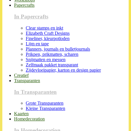
Papercrafts
In Papercrafts
Clear stamps en inkt
Elizabeth Craft Designs
Fineliner, kleurpotloden
Lijm en tape
Planners, journals en bulletjournals
Prikpen, prikmatten, scharen
Snijmatten en messen
Zelfmaak pakket transparant
Zijdevloeipapier, karton en design papier
Creatief
Transparanten
In Transparanten
Grote Transparanten
Kleine Transparanten
Kaarten
Homedecoration
In Homedecoration