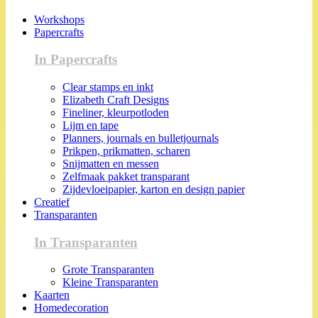
Workshops
Papercrafts
In Papercrafts
Clear stamps en inkt
Elizabeth Craft Designs
Fineliner, kleurpotloden
Lijm en tape
Planners, journals en bulletjournals
Prikpen, prikmatten, scharen
Snijmatten en messen
Zelfmaak pakket transparant
Zijdevloeipapier, karton en design papier
Creatief
Transparanten
In Transparanten
Grote Transparanten
Kleine Transparanten
Kaarten
Homedecoration