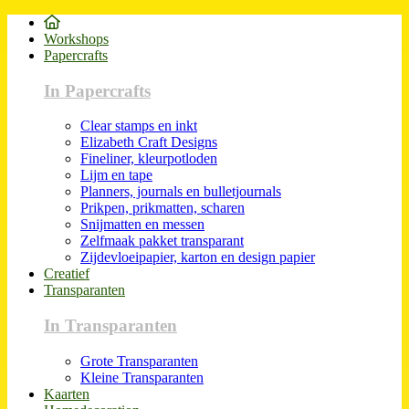
Workshops
Papercrafts
In Papercrafts
Clear stamps en inkt
Elizabeth Craft Designs
Fineliner, kleurpotloden
Lijm en tape
Planners, journals en bulletjournals
Prikpen, prikmatten, scharen
Snijmatten en messen
Zelfmaak pakket transparant
Zijdevloeipapier, karton en design papier
Creatief
Transparanten
In Transparanten
Grote Transparanten
Kleine Transparanten
Kaarten