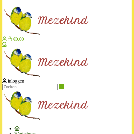
€0,00
Zoeken
inloggen
Zoeken
Workshops