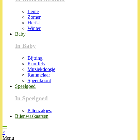
Lente
Zomer
Herfst
Winter
Baby
In Baby
Bijtring
Knuffels
Muziekdoosje
Rammelaar
Speenkoord
Speelgoed
In Speelgoed
Pittenzakjes,
Bijenwaskaarsen
×
Menu