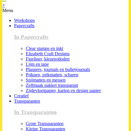
×
Menu
Workshops
Papercrafts
In Papercrafts
Clear stamps en inkt
Elizabeth Craft Designs
Fineliner, kleurpotloden
Lijm en tape
Planners, journals en bulletjournals
Prikpen, prikmatten, scharen
Snijmatten en messen
Zelfmaak pakket transparant
Zijdevloeipapier, karton en design papier
Creatief
Transparanten
In Transparanten
Grote Transparanten
Kleine Transparanten