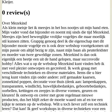
Kleijer.
0 review(s)
Over Mezekind
Als klein meisje liet ik meesjes in het bos nootjes uit mijn hand eten.
Mijn vader vond dat bijzonder en noemt mij sinds die tijd Mezekind.
Meesjes zijn heel beweeglijke vrolijke vogeltjes die maar moeilijk
stil kunnen zitten. Grappig genoeg deel ik die eigenschap met dit
bijzonder mooie vogeltje en is ook deze webshop voortgekomen uit
mijn passie om altijd bezig te zijn, naast mijn baan als peuterleidster
en moeder van twee geweldige zonen. Mezekind is dan ook
eigenlijk een beetje een uit de hand gelopen, maar succesvolle
hobby! Alles wat u op de webshop Mezekind kunt vinden heb ik
met veel plezier ontworpen en gecreëerd. Ik werk graag met
verschillende technieken en diverse materialen. Items die u hier
terug kunt vinden zijn onder andere: zelf gemaakte kaarsen,
zonnekind poppen, decoratie voor thuis (denk aan: lampenkappen,
transparanten, windlicht), huwelijksbedankjes, geboortebedankjes,
oorbellen, kettingen en zeepjes in diverse vormen, geuren en
kleuren! Ik ontwerp en creëer met grote regelmaat nieuwe
producten, dus het blijft zeker de moeite waard om af en toe een
kijkje te nemen op de webshop. Wilt u toch liever zelf een techniek
leren? Dat kan! Ik geef workshops in diverse technieken voor een