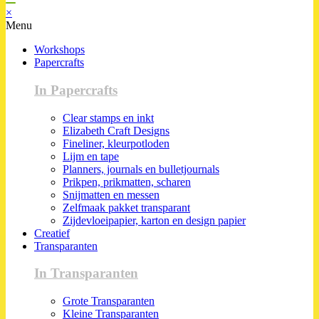
×
Menu
Workshops
Papercrafts
In Papercrafts
Clear stamps en inkt
Elizabeth Craft Designs
Fineliner, kleurpotloden
Lijm en tape
Planners, journals en bulletjournals
Prikpen, prikmatten, scharen
Snijmatten en messen
Zelfmaak pakket transparant
Zijdevloeipapier, karton en design papier
Creatief
Transparanten
In Transparanten
Grote Transparanten
Kleine Transparanten