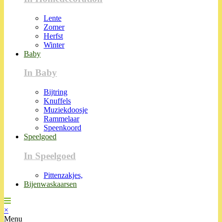
Lente
Zomer
Herfst
Winter
Baby
In Baby
Bijtring
Knuffels
Muziekdoosje
Rammelaar
Speenkoord
Speelgoed
In Speelgoed
Pittenzakjes,
Bijenwaskaarsen
×
Menu