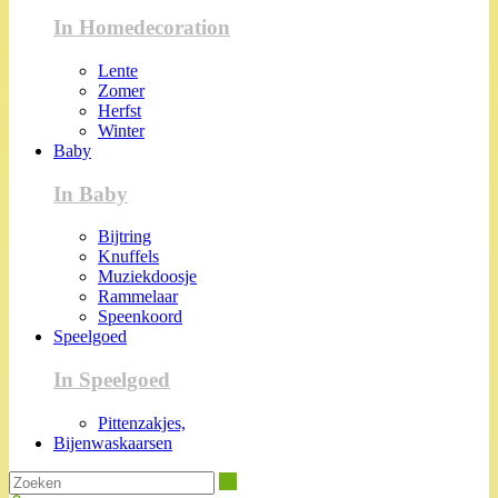
In Homedecoration
Lente
Zomer
Herfst
Winter
Baby
In Baby
Bijtring
Knuffels
Muziekdoosje
Rammelaar
Speenkoord
Speelgoed
In Speelgoed
Pittenzakjes,
Bijenwaskaarsen
Zoeken