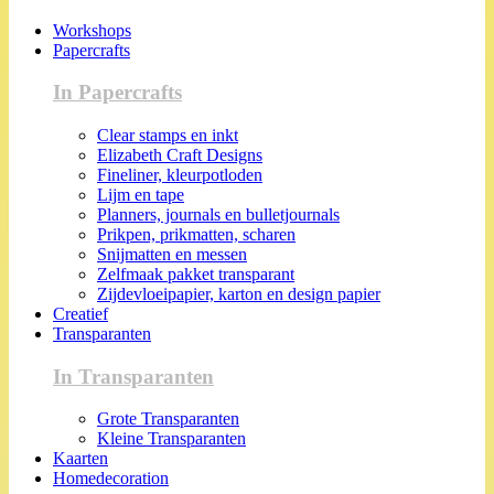
Workshops
Papercrafts
In Papercrafts
Clear stamps en inkt
Elizabeth Craft Designs
Fineliner, kleurpotloden
Lijm en tape
Planners, journals en bulletjournals
Prikpen, prikmatten, scharen
Snijmatten en messen
Zelfmaak pakket transparant
Zijdevloeipapier, karton en design papier
Creatief
Transparanten
In Transparanten
Grote Transparanten
Kleine Transparanten
Kaarten
Homedecoration