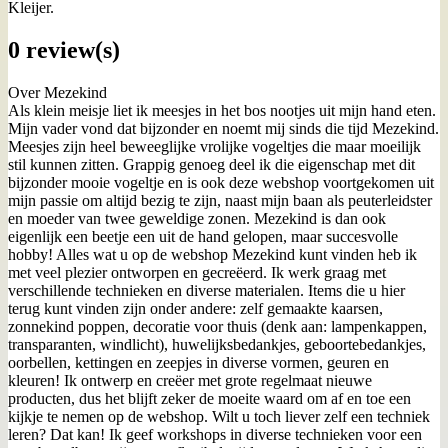
Kleijer.
0 review(s)
Over Mezekind
Als klein meisje liet ik meesjes in het bos nootjes uit mijn hand eten.
Mijn vader vond dat bijzonder en noemt mij sinds die tijd Mezekind.
Meesjes zijn heel beweeglijke vrolijke vogeltjes die maar moeilijk
stil kunnen zitten. Grappig genoeg deel ik die eigenschap met dit
bijzonder mooie vogeltje en is ook deze webshop voortgekomen uit
mijn passie om altijd bezig te zijn, naast mijn baan als peuterleidster
en moeder van twee geweldige zonen. Mezekind is dan ook
eigenlijk een beetje een uit de hand gelopen, maar succesvolle
hobby! Alles wat u op de webshop Mezekind kunt vinden heb ik
met veel plezier ontworpen en gecreëerd. Ik werk graag met
verschillende technieken en diverse materialen. Items die u hier
terug kunt vinden zijn onder andere: zelf gemaakte kaarsen,
zonnekind poppen, decoratie voor thuis (denk aan: lampenkappen,
transparanten, windlicht), huwelijksbedankjes, geboortebedankjes,
oorbellen, kettingen en zeepjes in diverse vormen, geuren en
kleuren! Ik ontwerp en creëer met grote regelmaat nieuwe
producten, dus het blijft zeker de moeite waard om af en toe een
kijkje te nemen op de webshop. Wilt u toch liever zelf een techniek
leren? Dat kan! Ik geef workshops in diverse technieken voor een