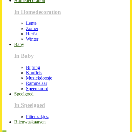
Homedecoration
In Homedecoration
Lente
Zomer
Herfst
Winter
Baby
In Baby
Bijtring
Knuffels
Muziekdoosje
Rammelaar
Speenkoord
Speelgoed
In Speelgoed
Pittenzakjes,
Bijenwaskaarsen