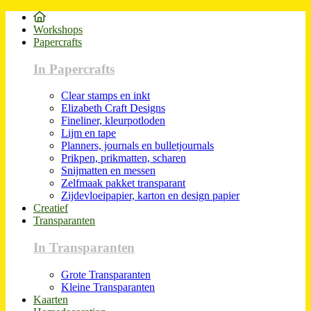
Workshops
Papercrafts
In Papercrafts
Clear stamps en inkt
Elizabeth Craft Designs
Fineliner, kleurpotloden
Lijm en tape
Planners, journals en bulletjournals
Prikpen, prikmatten, scharen
Snijmatten en messen
Zelfmaak pakket transparant
Zijdevloeipapier, karton en design papier
Creatief
Transparanten
In Transparanten
Grote Transparanten
Kleine Transparanten
Kaarten