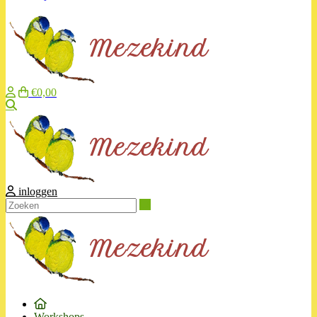
€0,00
Zoeken
inloggen
Zoeken
Workshops