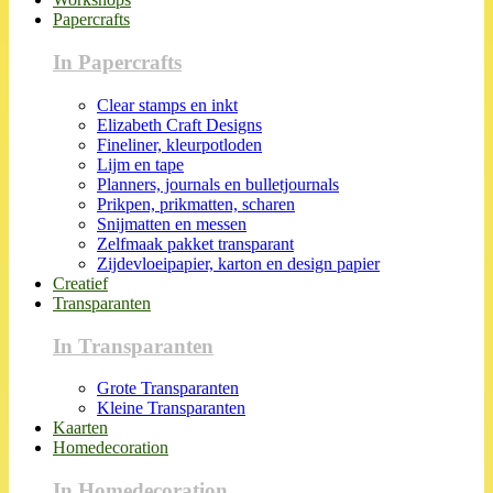
Papercrafts
In Papercrafts
Clear stamps en inkt
Elizabeth Craft Designs
Fineliner, kleurpotloden
Lijm en tape
Planners, journals en bulletjournals
Prikpen, prikmatten, scharen
Snijmatten en messen
Zelfmaak pakket transparant
Zijdevloeipapier, karton en design papier
Creatief
Transparanten
In Transparanten
Grote Transparanten
Kleine Transparanten
Kaarten
Homedecoration
In Homedecoration