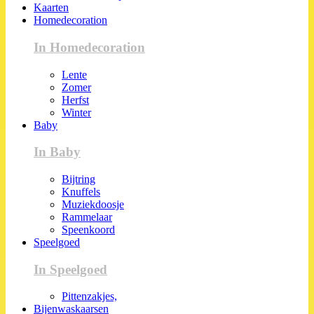
Kaarten
Homedecoration
In Homedecoration
Lente
Zomer
Herfst
Winter
Baby
In Baby
Bijtring
Knuffels
Muziekdoosje
Rammelaar
Speenkoord
Speelgoed
In Speelgoed
Pittenzakjes,
Bijenwaskaarsen