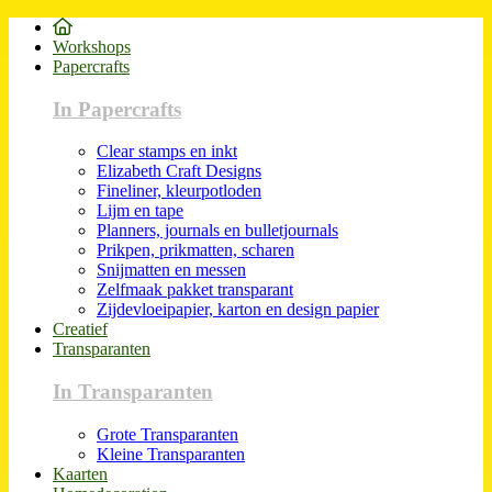
Workshops
Papercrafts
In Papercrafts
Clear stamps en inkt
Elizabeth Craft Designs
Fineliner, kleurpotloden
Lijm en tape
Planners, journals en bulletjournals
Prikpen, prikmatten, scharen
Snijmatten en messen
Zelfmaak pakket transparant
Zijdevloeipapier, karton en design papier
Creatief
Transparanten
In Transparanten
Grote Transparanten
Kleine Transparanten
Kaarten