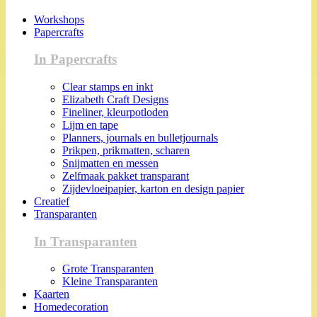
Workshops
Papercrafts
In Papercrafts
Clear stamps en inkt
Elizabeth Craft Designs
Fineliner, kleurpotloden
Lijm en tape
Planners, journals en bulletjournals
Prikpen, prikmatten, scharen
Snijmatten en messen
Zelfmaak pakket transparant
Zijdevloeipapier, karton en design papier
Creatief
Transparanten
In Transparanten
Grote Transparanten
Kleine Transparanten
Kaarten
Homedecoration