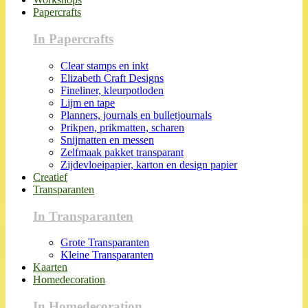
Papercrafts
In Papercrafts
Clear stamps en inkt
Elizabeth Craft Designs
Fineliner, kleurpotloden
Lijm en tape
Planners, journals en bulletjournals
Prikpen, prikmatten, scharen
Snijmatten en messen
Zelfmaak pakket transparant
Zijdevloeipapier, karton en design papier
Creatief
Transparanten
In Transparanten
Grote Transparanten
Kleine Transparanten
Kaarten
Homedecoration
In Homedecoration