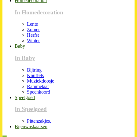
Homedecoration
In Homedecoration
Lente
Zomer
Herfst
Winter
Baby
In Baby
Bijtring
Knuffels
Muziekdoosje
Rammelaar
Speenkoord
Speelgoed
In Speelgoed
Pittenzakjes,
Bijenwaskaarsen