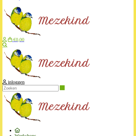
€0,00
Zoeken
inloggen
Zoeken
Workshops