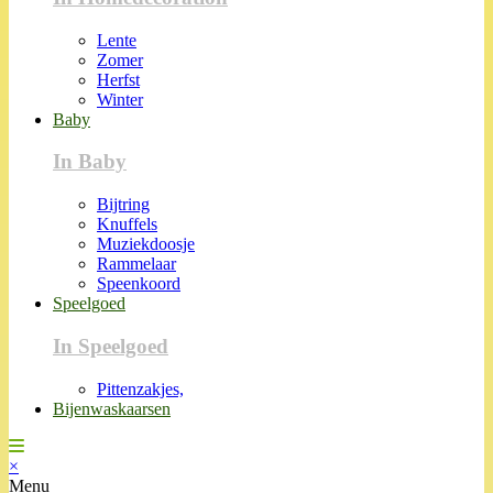
Lente
Zomer
Herfst
Winter
Baby
In Baby
Bijtring
Knuffels
Muziekdoosje
Rammelaar
Speenkoord
Speelgoed
In Speelgoed
Pittenzakjes,
Bijenwaskaarsen
×
Menu