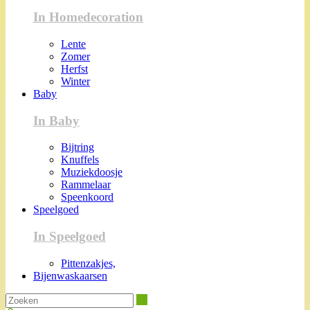
In Homedecoration
Lente
Zomer
Herfst
Winter
Baby
In Baby
Bijtring
Knuffels
Muziekdoosje
Rammelaar
Speenkoord
Speelgoed
In Speelgoed
Pittenzakjes,
Bijenwaskaarsen
Zoeken