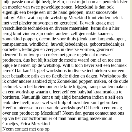
mijn passie om altijd bezig te zijn, naast mijn baan als peuterleidster
en moeder van twee geweldige zonen. Mezekind is dan ook
eigenlijk een beetje een uit de hand gelopen, maar succesvolle
hobby! Alles wat u op de webshop Mezekind kunt vinden heb ik
met veel plezier ontworpen en gecreëerd. Ik werk graag met
verschillende technieken en diverse materialen. Items die u hier
terug kunt vinden zijn onder andere: zelf gemaakte kaarsen,
zonnekind poppen, decoratie voor thuis (denk aan: lampenkappen,
transparanten, windlicht), huwelijksbedankjes, geboortebedankjes,
oorbellen, kettingen en zeepjes in diverse vormen, geuren en
kleuren! Ik ontwerp en creëer met grote regelmaat nieuwe
producten, dus het blijft zeker de moeite waard om af en toe een
kijkje te nemen op de webshop. Wilt u toch liever zelf een techniek
leren? Dat kan! Ik geef workshops in diverse technieken voor een
zeer betaalbare prijs en op flexibele tijden en dagen. Workshops die
ik onder andere aanbied zijn: Zonnekind poppen maken, of de oude
techniek van het breien onder de knie krijgen, transparanten maken
en een workshop waarin u leert zelf een babybal kraamcadeau te
borduren. Natuurlijk kunt u mij altijd benaderen indien u zelf een
leuk idee heeft, maar wel wat hulp of inzichten kunt gebruiken.
Heeft u interesse in een van de workshops? Of heeft u een vraag
over een product op Mezekind? Neem dan gerust contact met ons
op via het contactformulier of mail naar: info@mezekind.nl
Groetjes, Erica Mezekind
Neem contact met ons op