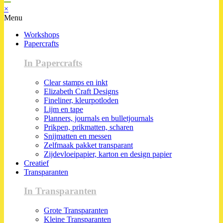
×
Menu
Workshops
Papercrafts
In Papercrafts
Clear stamps en inkt
Elizabeth Craft Designs
Fineliner, kleurpotloden
Lijm en tape
Planners, journals en bulletjournals
Prikpen, prikmatten, scharen
Snijmatten en messen
Zelfmaak pakket transparant
Zijdevloeipapier, karton en design papier
Creatief
Transparanten
In Transparanten
Grote Transparanten
Kleine Transparanten