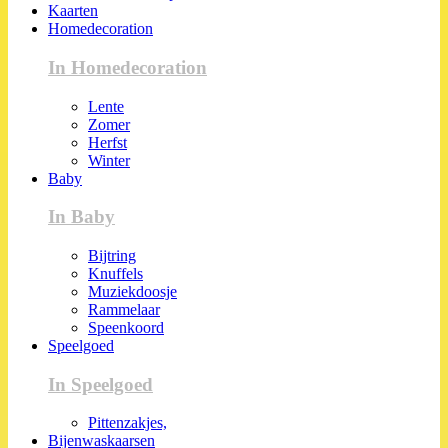
Kaarten
Homedecoration
In Homedecoration
Lente
Zomer
Herfst
Winter
Baby
In Baby
Bijtring
Knuffels
Muziekdoosje
Rammelaar
Speenkoord
Speelgoed
In Speelgoed
Pittenzakjes,
Bijenwaskaarsen