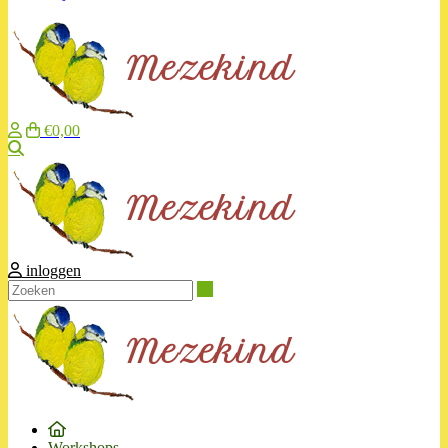
€0,00
Zoeken
inloggen
Zoeken
Workshops