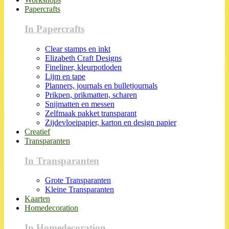
Papercrafts
In Papercrafts
Clear stamps en inkt
Elizabeth Craft Designs
Fineliner, kleurpotloden
Lijm en tape
Planners, journals en bulletjournals
Prikpen, prikmatten, scharen
Snijmatten en messen
Zelfmaak pakket transparant
Zijdevloeipapier, karton en design papier
Creatief
Transparanten
In Transparanten
Grote Transparanten
Kleine Transparanten
Kaarten
Homedecoration
In Homedecoration