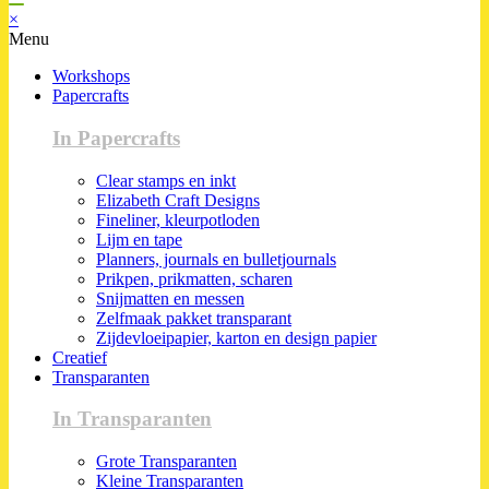
×
Menu
Workshops
Papercrafts
In Papercrafts
Clear stamps en inkt
Elizabeth Craft Designs
Fineliner, kleurpotloden
Lijm en tape
Planners, journals en bulletjournals
Prikpen, prikmatten, scharen
Snijmatten en messen
Zelfmaak pakket transparant
Zijdevloeipapier, karton en design papier
Creatief
Transparanten
In Transparanten
Grote Transparanten
Kleine Transparanten