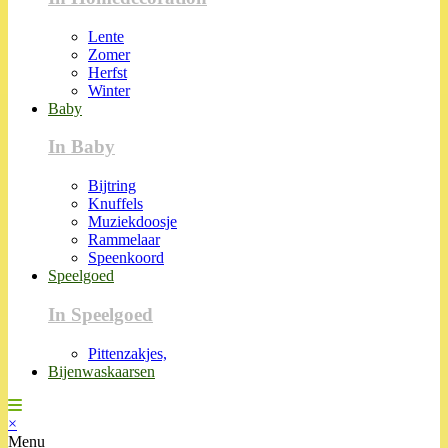
Lente
Zomer
Herfst
Winter
Baby
In Baby
Bijtring
Knuffels
Muziekdoosje
Rammelaar
Speenkoord
Speelgoed
In Speelgoed
Pittenzakjes,
Bijenwaskaarsen
×
Menu