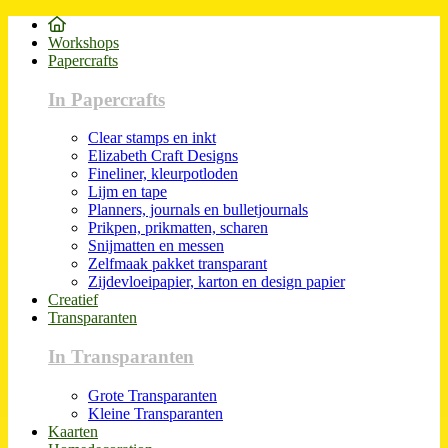
Workshops
Papercrafts
In Papercrafts
Clear stamps en inkt
Elizabeth Craft Designs
Fineliner, kleurpotloden
Lijm en tape
Planners, journals en bulletjournals
Prikpen, prikmatten, scharen
Snijmatten en messen
Zelfmaak pakket transparant
Zijdevloeipapier, karton en design papier
Creatief
Transparanten
In Transparanten
Grote Transparanten
Kleine Transparanten
Kaarten