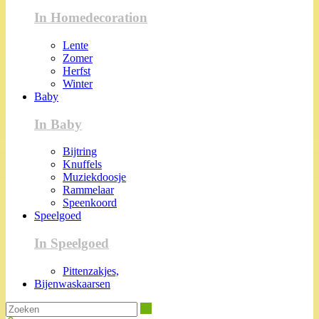
In Homedecoration
Lente
Zomer
Herfst
Winter
Baby
In Baby
Bijtring
Knuffels
Muziekdoosje
Rammelaar
Speenkoord
Speelgoed
In Speelgoed
Pittenzakjes,
Bijenwaskaarsen
Zoeken