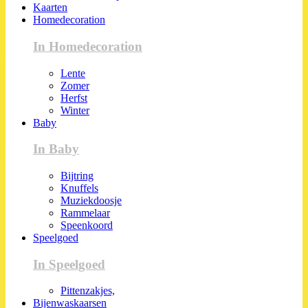
Kaarten
Homedecoration
In Homedecoration
Lente
Zomer
Herfst
Winter
Baby
In Baby
Bijtring
Knuffels
Muziekdoosje
Rammelaar
Speenkoord
Speelgoed
In Speelgoed
Pittenzakjes,
Bijenwaskaarsen