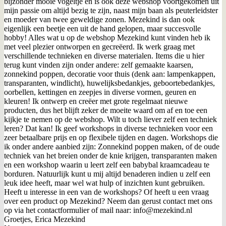
bijzonder mooie vogeltje en is ook deze webshop voortgekomen uit
mijn passie om altijd bezig te zijn, naast mijn baan als peuterleidster
en moeder van twee geweldige zonen. Mezekind is dan ook
eigenlijk een beetje een uit de hand gelopen, maar succesvolle
hobby! Alles wat u op de webshop Mezekind kunt vinden heb ik
met veel plezier ontworpen en gecreëerd. Ik werk graag met
verschillende technieken en diverse materialen. Items die u hier
terug kunt vinden zijn onder andere: zelf gemaakte kaarsen,
zonnekind poppen, decoratie voor thuis (denk aan: lampenkappen,
transparanten, windlicht), huwelijksbedankjes, geboortebedankjes,
oorbellen, kettingen en zeepjes in diverse vormen, geuren en
kleuren! Ik ontwerp en creëer met grote regelmaat nieuwe
producten, dus het blijft zeker de moeite waard om af en toe een
kijkje te nemen op de webshop. Wilt u toch liever zelf een techniek
leren? Dat kan! Ik geef workshops in diverse technieken voor een
zeer betaalbare prijs en op flexibele tijden en dagen. Workshops die
ik onder andere aanbied zijn: Zonnekind poppen maken, of de oude
techniek van het breien onder de knie krijgen, transparanten maken
en een workshop waarin u leert zelf een babybal kraamcadeau te
borduren. Natuurlijk kunt u mij altijd benaderen indien u zelf een
leuk idee heeft, maar wel wat hulp of inzichten kunt gebruiken.
Heeft u interesse in een van de workshops? Of heeft u een vraag
over een product op Mezekind? Neem dan gerust contact met ons
op via het contactformulier of mail naar: info@mezekind.nl
Groetjes, Erica Mezekind