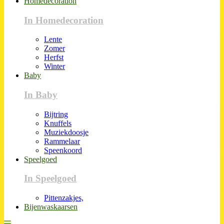
Homedecoration
In Homedecoration
Lente
Zomer
Herfst
Winter
Baby
In Baby
Bijtring
Knuffels
Muziekdoosje
Rammelaar
Speenkoord
Speelgoed
In Speelgoed
Pittenzakjes,
Bijenwaskaarsen