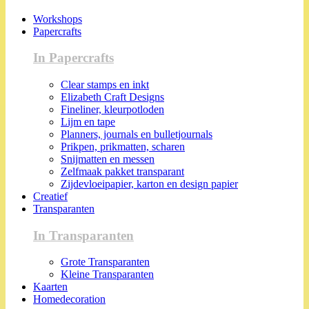
Workshops
Papercrafts
In Papercrafts
Clear stamps en inkt
Elizabeth Craft Designs
Fineliner, kleurpotloden
Lijm en tape
Planners, journals en bulletjournals
Prikpen, prikmatten, scharen
Snijmatten en messen
Zelfmaak pakket transparant
Zijdevloeipapier, karton en design papier
Creatief
Transparanten
In Transparanten
Grote Transparanten
Kleine Transparanten
Kaarten
Homedecoration