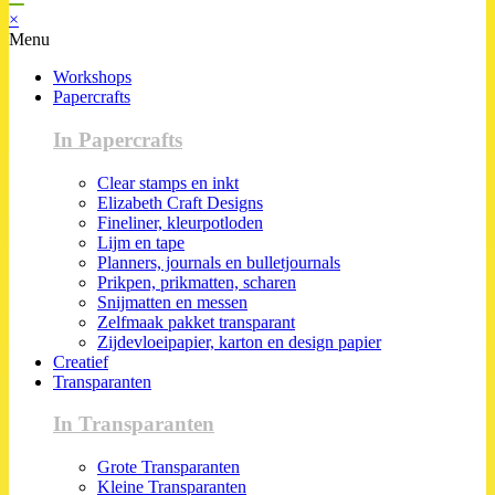
×
Menu
Workshops
Papercrafts
In Papercrafts
Clear stamps en inkt
Elizabeth Craft Designs
Fineliner, kleurpotloden
Lijm en tape
Planners, journals en bulletjournals
Prikpen, prikmatten, scharen
Snijmatten en messen
Zelfmaak pakket transparant
Zijdevloeipapier, karton en design papier
Creatief
Transparanten
In Transparanten
Grote Transparanten
Kleine Transparanten