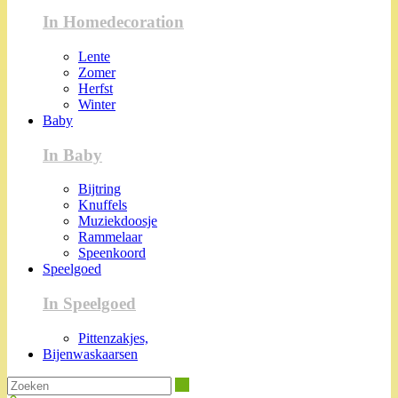
In Homedecoration
Lente
Zomer
Herfst
Winter
Baby
In Baby
Bijtring
Knuffels
Muziekdoosje
Rammelaar
Speenkoord
Speelgoed
In Speelgoed
Pittenzakjes,
Bijenwaskaarsen
Zoeken