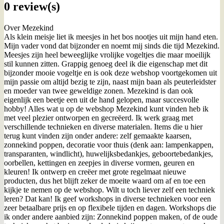
0 review(s)
Over Mezekind
Als klein meisje liet ik meesjes in het bos nootjes uit mijn hand eten.
Mijn vader vond dat bijzonder en noemt mij sinds die tijd Mezekind.
Meesjes zijn heel beweeglijke vrolijke vogeltjes die maar moeilijk
stil kunnen zitten. Grappig genoeg deel ik die eigenschap met dit
bijzonder mooie vogeltje en is ook deze webshop voortgekomen uit
mijn passie om altijd bezig te zijn, naast mijn baan als peuterleidster
en moeder van twee geweldige zonen. Mezekind is dan ook
eigenlijk een beetje een uit de hand gelopen, maar succesvolle
hobby! Alles wat u op de webshop Mezekind kunt vinden heb ik
met veel plezier ontworpen en gecreëerd. Ik werk graag met
verschillende technieken en diverse materialen. Items die u hier
terug kunt vinden zijn onder andere: zelf gemaakte kaarsen,
zonnekind poppen, decoratie voor thuis (denk aan: lampenkappen,
transparanten, windlicht), huwelijksbedankjes, geboortebedankjes,
oorbellen, kettingen en zeepjes in diverse vormen, geuren en
kleuren! Ik ontwerp en creëer met grote regelmaat nieuwe
producten, dus het blijft zeker de moeite waard om af en toe een
kijkje te nemen op de webshop. Wilt u toch liever zelf een techniek
leren? Dat kan! Ik geef workshops in diverse technieken voor een
zeer betaalbare prijs en op flexibele tijden en dagen. Workshops die
ik onder andere aanbied zijn: Zonnekind poppen maken, of de oude