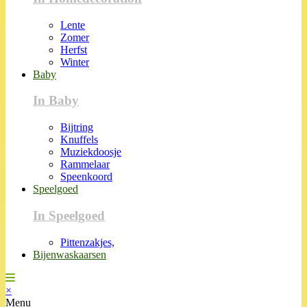
Lente
Zomer
Herfst
Winter
Baby
In Baby
Bijtring
Knuffels
Muziekdoosje
Rammelaar
Speenkoord
Speelgoed
In Speelgoed
Pittenzakjes,
Bijenwaskaarsen
×
Menu