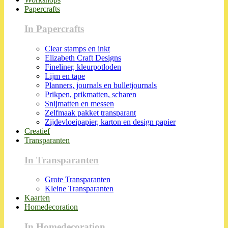
Papercrafts
In Papercrafts
Clear stamps en inkt
Elizabeth Craft Designs
Fineliner, kleurpotloden
Lijm en tape
Planners, journals en bulletjournals
Prikpen, prikmatten, scharen
Snijmatten en messen
Zelfmaak pakket transparant
Zijdevloeipapier, karton en design papier
Creatief
Transparanten
In Transparanten
Grote Transparanten
Kleine Transparanten
Kaarten
Homedecoration
In Homedecoration