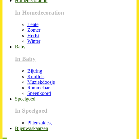
Homedecoration
In Homedecoration
Lente
Zomer
Herfst
Winter
Baby
In Baby
Bijtring
Knuffels
Muziekdoosje
Rammelaar
Speenkoord
Speelgoed
In Speelgoed
Pittenzakjes,
Bijenwaskaarsen