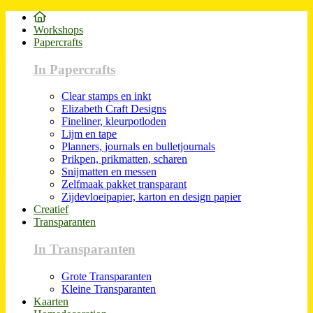
Workshops
Papercrafts
In Papercrafts
Clear stamps en inkt
Elizabeth Craft Designs
Fineliner, kleurpotloden
Lijm en tape
Planners, journals en bulletjournals
Prikpen, prikmatten, scharen
Snijmatten en messen
Zelfmaak pakket transparant
Zijdevloeipapier, karton en design papier
Creatief
Transparanten
In Transparanten
Grote Transparanten
Kleine Transparanten
Kaarten