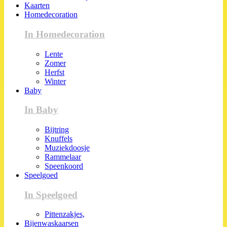
Kaarten
Homedecoration
In Homedecoration
Lente
Zomer
Herfst
Winter
Baby
In Baby
Bijtring
Knuffels
Muziekdoosje
Rammelaar
Speenkoord
Speelgoed
In Speelgoed
Pittenzakjes,
Bijenwaskaarsen