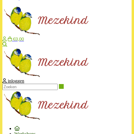
€0,00
Zoeken
inloggen
Zoeken
Workshops