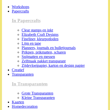
Workshops
Papercrafts
In Papercrafts
Clear stamps en inkt
Elizabeth Craft Designs
Fineliner, kleurpotloden
Lijm en tape
Planners, journals en bulletjournals
Prikpen, prikmatten, scharen
Snijmatten en messen
Zelfmaak pakket transparant
Zijdevloeipapier, karton en design papier
Creatief
Transparanten
In Transparanten
Grote Transparanten
Kleine Transparanten
Kaarten
Homedecoration