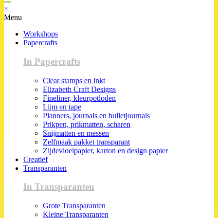
×
Menu
Workshops
Papercrafts
In Papercrafts
Clear stamps en inkt
Elizabeth Craft Designs
Fineliner, kleurpotloden
Lijm en tape
Planners, journals en bulletjournals
Prikpen, prikmatten, scharen
Snijmatten en messen
Zelfmaak pakket transparant
Zijdevloeipapier, karton en design papier
Creatief
Transparanten
In Transparanten
Grote Transparanten
Kleine Transparanten