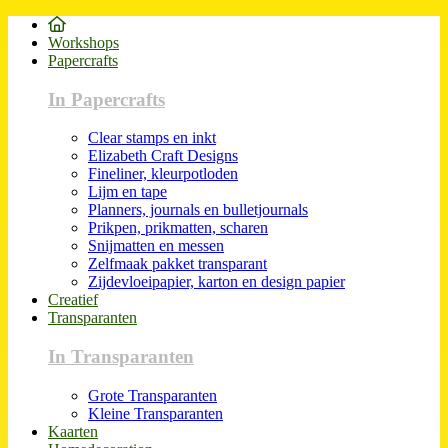
Workshops
Papercrafts
In Papercrafts
Clear stamps en inkt
Elizabeth Craft Designs
Fineliner, kleurpotloden
Lijm en tape
Planners, journals en bulletjournals
Prikpen, prikmatten, scharen
Snijmatten en messen
Zelfmaak pakket transparant
Zijdevloeipapier, karton en design papier
Creatief
Transparanten
In Transparanten
Grote Transparanten
Kleine Transparanten
Kaarten