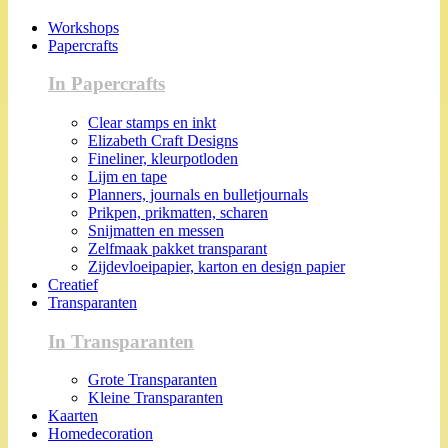
Workshops
Papercrafts
In Papercrafts
Clear stamps en inkt
Elizabeth Craft Designs
Fineliner, kleurpotloden
Lijm en tape
Planners, journals en bulletjournals
Prikpen, prikmatten, scharen
Snijmatten en messen
Zelfmaak pakket transparant
Zijdevloeipapier, karton en design papier
Creatief
Transparanten
In Transparanten
Grote Transparanten
Kleine Transparanten
Kaarten
Homedecoration