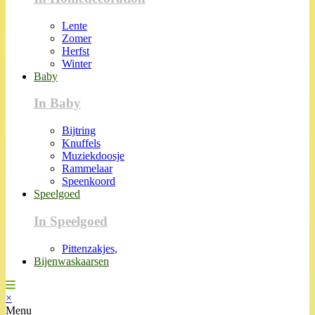
Lente
Zomer
Herfst
Winter
Baby
In Baby
Bijtring
Knuffels
Muziekdoosje
Rammelaar
Speenkoord
Speelgoed
In Speelgoed
Pittenzakjes,
Bijenwaskaarsen
×
Menu