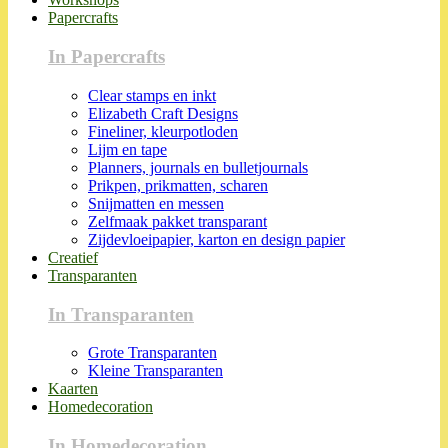
Papercrafts
In Papercrafts
Clear stamps en inkt
Elizabeth Craft Designs
Fineliner, kleurpotloden
Lijm en tape
Planners, journals en bulletjournals
Prikpen, prikmatten, scharen
Snijmatten en messen
Zelfmaak pakket transparant
Zijdevloeipapier, karton en design papier
Creatief
Transparanten
In Transparanten
Grote Transparanten
Kleine Transparanten
Kaarten
Homedecoration
In Homedecoration