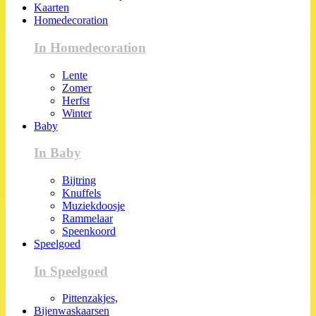
Kaarten
Homedecoration
In Homedecoration
Lente
Zomer
Herfst
Winter
Baby
In Baby
Bijtring
Knuffels
Muziekdoosje
Rammelaar
Speenkoord
Speelgoed
In Speelgoed
Pittenzakjes,
Bijenwaskaarsen