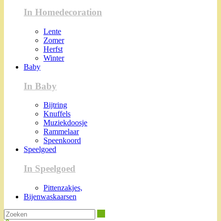
In Homedecoration
Lente
Zomer
Herfst
Winter
Baby
In Baby
Bijtring
Knuffels
Muziekdoosje
Rammelaar
Speenkoord
Speelgoed
In Speelgoed
Pittenzakjes,
Bijenwaskaarsen
Zoeken