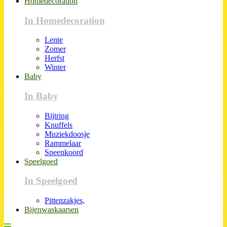
Homedecoration
In Homedecoration
Lente
Zomer
Herfst
Winter
Baby
In Baby
Bijtring
Knuffels
Muziekdoosje
Rammelaar
Speenkoord
Speelgoed
In Speelgoed
Pittenzakjes,
Bijenwaskaarsen