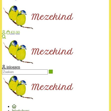
€0,00
Zoeken
inloggen
Zoeken
Workshops