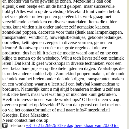
en moeder van twee geweldige zonen. Mezekind is dan ook
eigenlijk een beetje een uit de hand gelopen, maar succesvolle
hobby! Alles wat u op de webshop Mezekind kunt vinden heb ik
met veel plezier ontworpen en gecreëerd. Ik werk graag met
verschillende technieken en diverse materialen. Items die u hier
terug kunt vinden zijn onder andere: zelf gemaakte kaarsen,
zonnekind poppen, decoratie voor thuis (denk aan: lampenkappen,
transparanten, windlicht), huwelijksbedankjes, geboortebedankjes,
oorbellen, kettingen en zeepjes in diverse vormen, geuren en
kleuren! Ik ontwerp en creëer met grote regelmaat nieuwe
producten, dus het blijft zeker de moeite waard om af en toe een
kijkje te nemen op de webshop. Wilt u toch liever zelf een techniek
leren? Dat kan! Ik geef workshops in diverse technieken voor een
zeer betaalbare prijs en op flexibele tijden en dagen. Workshops die
ik onder andere aanbied zijn: Zonnekind poppen maken, of de oude
techniek van het breien onder de knie krijgen, transparanten maken
en een workshop waarin u leert zelf een babybal kraamcadeau te
borduren. Natuurlijk kunt u mij altijd benaderen indien u zelf een
leuk idee heeft, maar wel wat hulp of inzichten kunt gebruiken.
Heeft u interesse in een van de workshops? Of heeft u een vraag
over een product op Mezekind? Neem dan gerust contact met ons
op via het contactformulier of mail naar: info@mezekind.nl
Groetjes, Erica Mezekind
Neem contact met ons op
Telefoon
+31 6 21226926 Elke dag bereikbaar van 20:00 tot