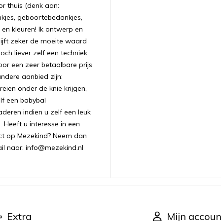
r thuis (denk aan:
nkjes, geboortebedankjes,
 en kleuren! Ik ontwerp en
ijft zeker de moeite waard
ch liever zelf een techniek
oor een zeer betaalbare prijs
andere aanbied zijn:
ien onder de knie krijgen,
lf een babybal
aderen indien u zelf een leuk
 Heeft u interesse in een
uct op Mezekind? Neem dan
ail naar: info@mezekind.nl
Extra
Mijn accoun