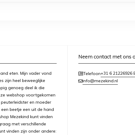
Neem contact met ons 
n hand eten. Mijn vader vond
+31 6 21226926 E
Telefoon
es zijn heel beweeglijke
info@mezekind.nl
appig genoeg deel ik die
 deze webshop voortgekomen
ls peuterleidster en moeder
 een beetje een uit de hand
bshop Mezekind kunt vinden
graag met verschillende
unt vinden zijn onder andere: