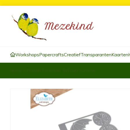
Workshops
Papercrafts
Creatief
Transparanten
Kaarten
Home
>
Planner Essentials 50,Fruity Summer