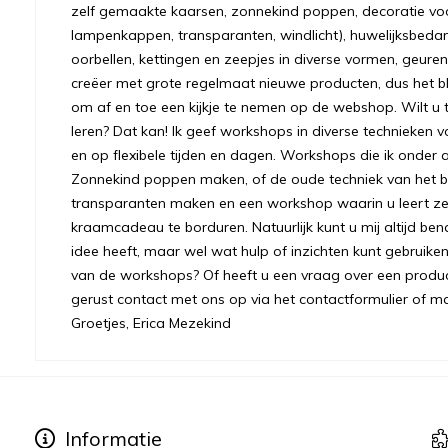
zelf gemaakte kaarsen, zonnekind poppen, decoratie voo
lampenkappen, transparanten, windlicht), huwelijksbeda
oorbellen, kettingen en zeepjes in diverse vormen, geuren
creëer met grote regelmaat nieuwe producten, dus het bl
om af en toe een kijkje te nemen op de webshop. Wilt u to
leren? Dat kan! Ik geef workshops in diverse technieken v
en op flexibele tijden en dagen. Workshops die ik onder 
Zonnekind poppen maken, of de oude techniek van het bre
transparanten maken en een workshop waarin u leert ze
kraamcadeau te borduren. Natuurlijk kunt u mij altijd ben
idee heeft, maar wel wat hulp of inzichten kunt gebruiken.
van de workshops? Of heeft u een vraag over een prod
gerust contact met ons op via het contactformulier of m
Groetjes, Erica Mezekind
Informatie