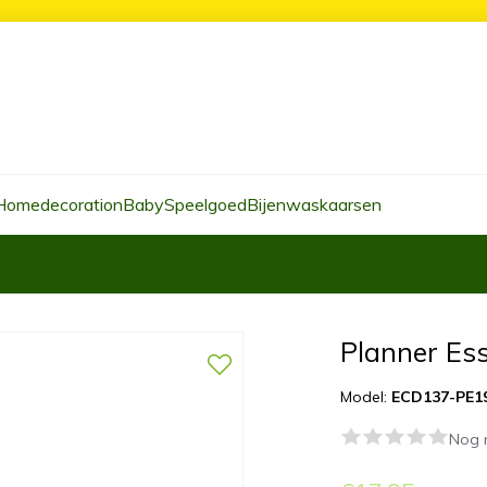
Homedecoration
Baby
Speelgoed
Bijenwaskaarsen
Planner Es
Model:
ECD137-PE1
Nog 