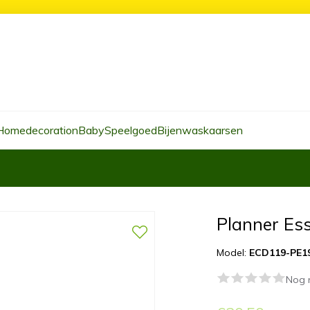
Homedecoration
Baby
Speelgoed
Bijenwaskaarsen
Planner Ess
Model:
ECD119-PE1
Nog 