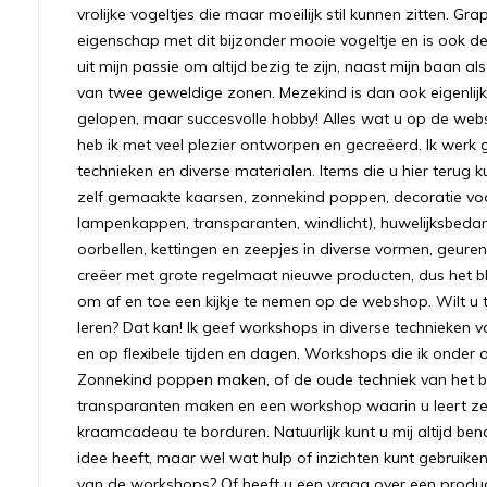
vrolijke vogeltjes die maar moeilijk stil kunnen zitten. Gr
eigenschap met dit bijzonder mooie vogeltje en is ook
uit mijn passie om altijd bezig te zijn, naast mijn baan a
van twee geweldige zonen. Mezekind is dan ook eigenlijk
gelopen, maar succesvolle hobby! Alles wat u op de we
heb ik met veel plezier ontworpen en gecreëerd. Ik werk 
technieken en diverse materialen. Items die u hier terug k
zelf gemaakte kaarsen, zonnekind poppen, decoratie voo
lampenkappen, transparanten, windlicht), huwelijksbeda
oorbellen, kettingen en zeepjes in diverse vormen, geuren
creëer met grote regelmaat nieuwe producten, dus het bl
om af en toe een kijkje te nemen op de webshop. Wilt u to
leren? Dat kan! Ik geef workshops in diverse technieken v
en op flexibele tijden en dagen. Workshops die ik onder 
Zonnekind poppen maken, of de oude techniek van het bre
transparanten maken en een workshop waarin u leert ze
kraamcadeau te borduren. Natuurlijk kunt u mij altijd ben
idee heeft, maar wel wat hulp of inzichten kunt gebruiken.
van de workshops? Of heeft u een vraag over een prod