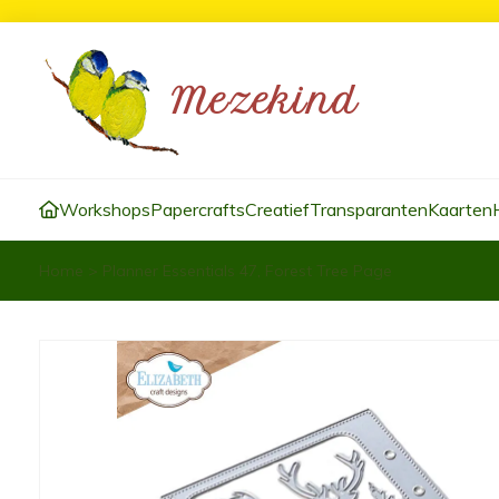
Workshops
Papercrafts
Creatief
Transparanten
Kaarten
Home
>
Planner Essentials 47, Forest Tree Page