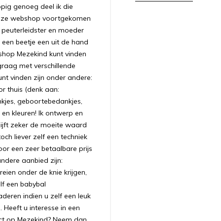
appig genoeg deel ik die
 deze webshop voortgekomen
ls peuterleidster en moeder
 een beetje een uit de hand
bshop Mezekind kunt vinden
graag met verschillende
unt vinden zijn onder andere:
r thuis (denk aan:
nkjes, geboortebedankjes,
 en kleuren! Ik ontwerp en
ijft zeker de moeite waard
ch liever zelf een techniek
oor een zeer betaalbare prijs
andere aanbied zijn:
ien onder de knie krijgen,
lf een babybal
aderen indien u zelf een leuk
 Heeft u interesse in een
uct op Mezekind? Neem dan