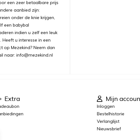
oor een zeer betaalbare prijs
andere aanbied zijn:
ien onder de knie krijgen,
lf een babybal
aderen indien u zelf een leuk
 Heeft u interesse in een
uct op Mezekind? Neem dan
ail naar: info@mezekind.nl
Extra
Mijn accoun
adeaubon
Inloggen
nbiedingen
Bestelhistorie
Verlanglijst
Nieuwsbrief