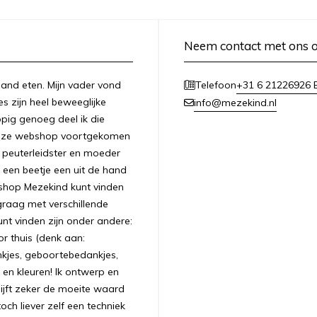
Neem contact met ons 
n hand eten. Mijn vader vond
+31 6 21226926 E
Telefoon
es zijn heel beweeglijke
info@mezekind.nl
appig genoeg deel ik die
 deze webshop voortgekomen
ls peuterleidster en moeder
 een beetje een uit de hand
bshop Mezekind kunt vinden
graag met verschillende
unt vinden zijn onder andere:
r thuis (denk aan:
nkjes, geboortebedankjes,
 en kleuren! Ik ontwerp en
ijft zeker de moeite waard
ch liever zelf een techniek