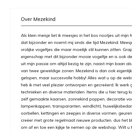
Over Mezekind
Als klein meisje liet ik meesjes in het bos nootjes uit mij
dat bijzonder en noemt mij sinds die tijd Mezekind. Meesj
vrolijke vogeltjes die maar moeilijk stil kunnen zitten. Gr
eigenschap met dit bijzonder mooie vogeltje en is ook
uit mijn passie om altijd bezig te zijn, naast mijn baan a
van twee geweldige zonen. Mezekind is dan ook eigenlijk
gelopen, maar succesvolle hobby! Alles wat u op de we
heb ik met veel plezier ontworpen en gecreëerd. Ik werk 
technieken en diverse materialen. Items die u hier terug k
zelf gemaakte kaarsen, zonnekind poppen, decoratie voo
lampenkappen, transparanten, windlicht), huwelijksbeda
oorbellen, kettingen en zeepjes in diverse vormen, geuren
creëer met grote regelmaat nieuwe producten, dus het bl
om af en toe een kijkje te nemen op de webshop. Wilt u to