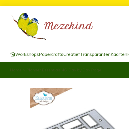
Workshops
Papercrafts
Creatief
Transparanten
Kaarten
Home
>
Planner Essentials 46, Day by Day Page