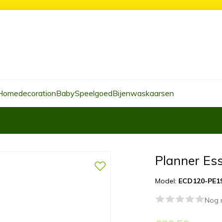
Homedecoration
Baby
Speelgoed
Bijenwaskaarsen
Planner Es
Model:
ECD120-PE1
Nog 