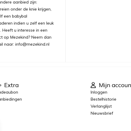
andere aanbied zijn:
ien onder de knie krijgen,
lf een babybal
aderen indien u zelf een leuk
 Heeft u interesse in een
uct op Mezekind? Neem dan
ail naar: info@mezekind.nl
Extra
Mijn accoun
adeaubon
Inloggen
nbiedingen
Bestelhistorie
Verlanglijst
Nieuwsbrief