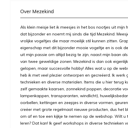
Over Mezekind
Als klein meisje liet ik meesjes in het bos nootjes uit mij
dat bijzonder en noemt mij sinds die tijd Mezekind. Meesj
vrolijke vogeltjes die maar moeilijk stil kunnen zitten. Gr
eigenschap met dit bijzonder mooie vogeltje en is ook
uit mijn passie om altijd bezig te zijn, naast mijn baan a
van twee geweldige zonen. Mezekind is dan ook eigenlijk
gelopen, maar succesvolle hobby! Alles wat u op de we
heb ik met veel plezier ontworpen en gecreëerd. Ik werk 
technieken en diverse materialen. Items die u hier terug k
zelf gemaakte kaarsen, zonnekind poppen, decoratie voo
lampenkappen, transparanten, windlicht), huwelijksbeda
oorbellen, kettingen en zeepjes in diverse vormen, geuren
creëer met grote regelmaat nieuwe producten, dus het bl
om af en toe een kijkje te nemen op de webshop. Wilt u to
leren? Dat kan! Ik geef workshops in diverse technieken v