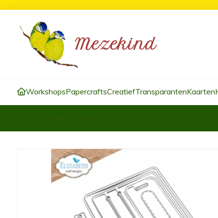
Workshops
Papercrafts
Creatief
Transparanten
Kaarten
Home
>
Planner Cards 6