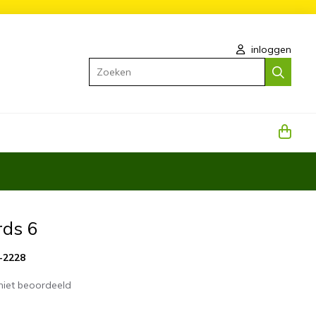
inloggen
Zoeken
rds 6
-2228
niet beoordeeld