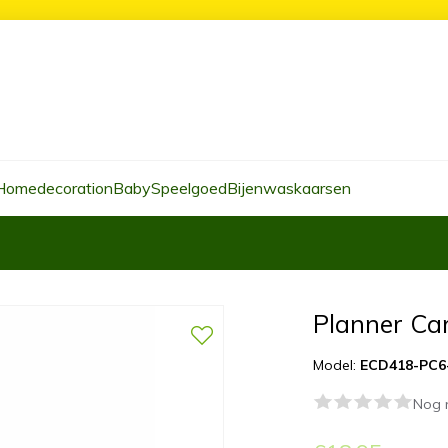
Homedecoration
Baby
Speelgoed
Bijenwaskaarsen
Planner Ca
Model:
ECD418-PC6
Nog 