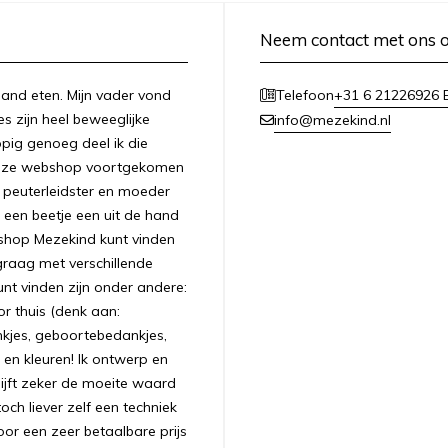
Neem contact met ons 
n hand eten. Mijn vader vond
+31 6 21226926 E
Telefoon
es zijn heel beweeglijke
info@mezekind.nl
appig genoeg deel ik die
 deze webshop voortgekomen
ls peuterleidster en moeder
 een beetje een uit de hand
bshop Mezekind kunt vinden
graag met verschillende
unt vinden zijn onder andere:
r thuis (denk aan:
nkjes, geboortebedankjes,
 en kleuren! Ik ontwerp en
ijft zeker de moeite waard
ch liever zelf een techniek
oor een zeer betaalbare prijs