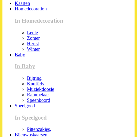
Kaarten
Homedecoration
In Homedecoration
Lente
Zomer
Herfst
Winter
Baby
In Baby
Bijtring
Knuffels
Muziekdoosje
Rammelaar
Speenkoord
Speelgoed
In Speelgoed
Pittenzakjes,
Bijenwaskaarsen