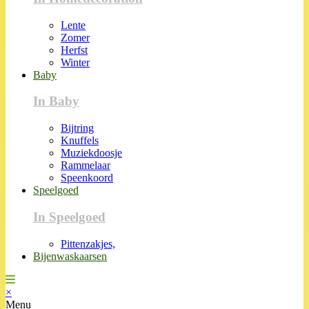
Lente
Zomer
Herfst
Winter
Baby
In Baby
Bijtring
Knuffels
Muziekdoosje
Rammelaar
Speenkoord
Speelgoed
In Speelgoed
Pittenzakjes,
Bijenwaskaarsen
×
Menu