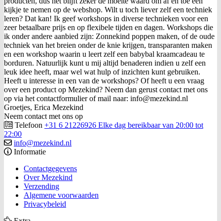
producten, dus het blijft zeker de moeite waard om af en toe een
kijkje te nemen op de webshop. Wilt u toch liever zelf een techniek
leren? Dat kan! Ik geef workshops in diverse technieken voor een
zeer betaalbare prijs en op flexibele tijden en dagen. Workshops die
ik onder andere aanbied zijn: Zonnekind poppen maken, of de oude
techniek van het breien onder de knie krijgen, transparanten maken
en een workshop waarin u leert zelf een babybal kraamcadeau te
borduren. Natuurlijk kunt u mij altijd benaderen indien u zelf een
leuk idee heeft, maar wel wat hulp of inzichten kunt gebruiken.
Heeft u interesse in een van de workshops? Of heeft u een vraag
over een product op Mezekind? Neem dan gerust contact met ons
op via het contactformulier of mail naar: info@mezekind.nl
Groetjes, Erica Mezekind
Neem contact met ons op
Telefoon
+31 6 21226926 Elke dag bereikbaar van 20:00 tot
22:00
info@mezekind.nl
Informatie
Contactgegevens
Over Mezekind
Verzending
Algemene voorwaarden
Privacybeleid
Extra