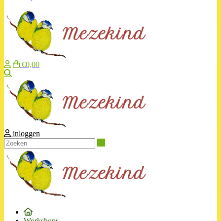
€0,00
Zoeken
inloggen
Zoeken
Workshops