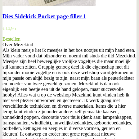
Dies Sidekick Pocket page filler 1
€
14,95
Bestellen
Over Mezekind
Als klein meisje liet ik meesjes in het bos nootjes uit mijn hand eten.
Mijn vader vond dat bijzonder en noemt mij sinds die tijd Mezekind.
Meesjes zijn heel beweeglijke vrolijke vogeltjes die maar moeilijk
stil kunnen zitten. Grappig genoeg deel ik die eigenschap met dit
bijzonder mooie vogeltje en is ook deze webshop voortgekomen uit
mijn passie om altijd bezig te zijn, naast mijn baan als peuterleidster
en moeder van twee geweldige zonen. Mezekind is dan ook
eigenlijk een beetje een uit de hand gelopen, maar succesvolle
hobby! Alles wat u op de webshop Mezekind kunt vinden heb ik
met veel plezier ontworpen en gecreëerd. Ik werk graag met
verschillende technieken en diverse materialen. Items die u hier
terug kunt vinden zijn onder andere: zelf gemaakte kaarsen,
zonnekind poppen, decoratie voor thuis (denk aan: lampenkappen,
transparanten, windlicht), huwelijksbedankjes, geboortebedankjes,
oorbellen, kettingen en zeepjes in diverse vormen, geuren en
kleuren! Ik ontwerp en creëer met grote regelmaat nieuwe