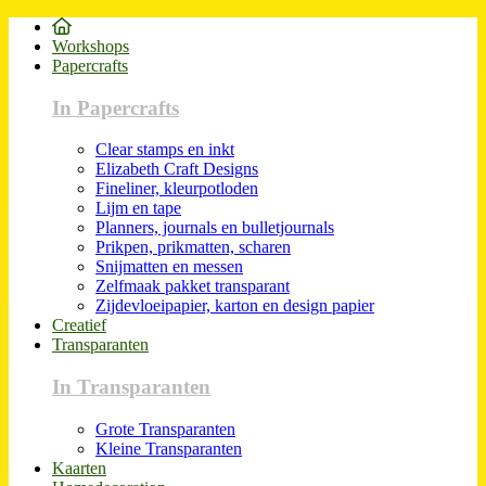
Workshops
Papercrafts
In Papercrafts
Clear stamps en inkt
Elizabeth Craft Designs
Fineliner, kleurpotloden
Lijm en tape
Planners, journals en bulletjournals
Prikpen, prikmatten, scharen
Snijmatten en messen
Zelfmaak pakket transparant
Zijdevloeipapier, karton en design papier
Creatief
Transparanten
In Transparanten
Grote Transparanten
Kleine Transparanten
Kaarten