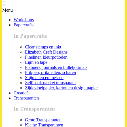
×
Menu
Workshops
Papercrafts
In Papercrafts
Clear stamps en inkt
Elizabeth Craft Designs
Fineliner, kleurpotloden
Lijm en tape
Planners, journals en bulletjournals
Prikpen, prikmatten, scharen
Snijmatten en messen
Zelfmaak pakket transparant
Zijdevloeipapier, karton en design papier
Creatief
Transparanten
In Transparanten
Grote Transparanten
Kleine Transparanten