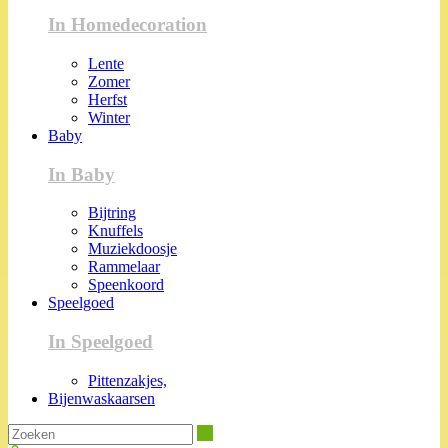
In Homedecoration
Lente
Zomer
Herfst
Winter
Baby
In Baby
Bijtring
Knuffels
Muziekdoosje
Rammelaar
Speenkoord
Speelgoed
In Speelgoed
Pittenzakjes,
Bijenwaskaarsen
Zoeken