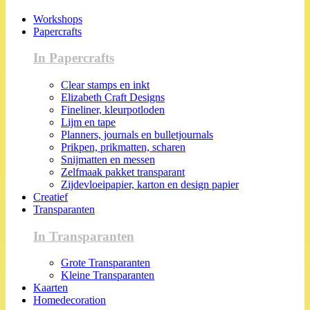
Workshops
Papercrafts
In Papercrafts
Clear stamps en inkt
Elizabeth Craft Designs
Fineliner, kleurpotloden
Lijm en tape
Planners, journals en bulletjournals
Prikpen, prikmatten, scharen
Snijmatten en messen
Zelfmaak pakket transparant
Zijdevloeipapier, karton en design papier
Creatief
Transparanten
In Transparanten
Grote Transparanten
Kleine Transparanten
Kaarten
Homedecoration