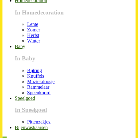
Homedecoration
In Homedecoration
Lente
Zomer
Herfst
Winter
Baby
In Baby
Bijtring
Knuffels
Muziekdoosje
Rammelaar
Speenkoord
Speelgoed
In Speelgoed
Pittenzakjes,
Bijenwaskaarsen