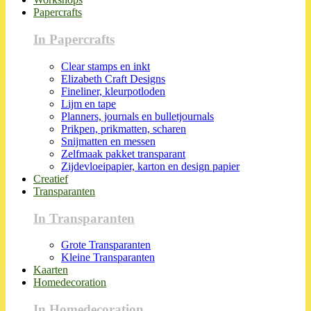
Papercrafts
In Papercrafts
Clear stamps en inkt
Elizabeth Craft Designs
Fineliner, kleurpotloden
Lijm en tape
Planners, journals en bulletjournals
Prikpen, prikmatten, scharen
Snijmatten en messen
Zelfmaak pakket transparant
Zijdevloeipapier, karton en design papier
Creatief
Transparanten
In Transparanten
Grote Transparanten
Kleine Transparanten
Kaarten
Homedecoration
In Homedecoration