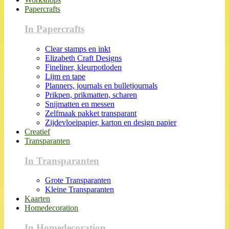
Papercrafts
In Papercrafts
Clear stamps en inkt
Elizabeth Craft Designs
Fineliner, kleurpotloden
Lijm en tape
Planners, journals en bulletjournals
Prikpen, prikmatten, scharen
Snijmatten en messen
Zelfmaak pakket transparant
Zijdevloeipapier, karton en design papier
Creatief
Transparanten
In Transparanten
Grote Transparanten
Kleine Transparanten
Kaarten
Homedecoration
In Homedecoration