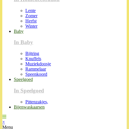
Lente
Zomer
Herfst
Winter
Baby
In Baby
Bijtring
Knuffels
Muziekdoosje
Rammelaar
Speenkoord
Speelgoed
In Speelgoed
Pittenzakjes,
Bijenwaskaarsen
×
Menu