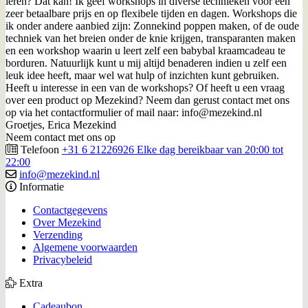
leren? Dat kan! Ik geef workshops in diverse technieken voor een
zeer betaalbare prijs en op flexibele tijden en dagen. Workshops die
ik onder andere aanbied zijn: Zonnekind poppen maken, of de oude
techniek van het breien onder de knie krijgen, transparanten maken
en een workshop waarin u leert zelf een babybal kraamcadeau te
borduren. Natuurlijk kunt u mij altijd benaderen indien u zelf een
leuk idee heeft, maar wel wat hulp of inzichten kunt gebruiken.
Heeft u interesse in een van de workshops? Of heeft u een vraag
over een product op Mezekind? Neem dan gerust contact met ons
op via het contactformulier of mail naar: info@mezekind.nl
Groetjes, Erica Mezekind
Neem contact met ons op
Telefoon
+31 6 21226926 Elke dag bereikbaar van 20:00 tot
22:00
info@mezekind.nl
Informatie
Contactgegevens
Over Mezekind
Verzending
Algemene voorwaarden
Privacybeleid
Extra
Cadeaubon