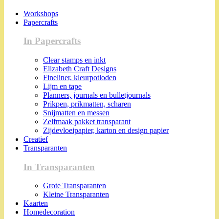
Workshops
Papercrafts
In Papercrafts
Clear stamps en inkt
Elizabeth Craft Designs
Fineliner, kleurpotloden
Lijm en tape
Planners, journals en bulletjournals
Prikpen, prikmatten, scharen
Snijmatten en messen
Zelfmaak pakket transparant
Zijdevloeipapier, karton en design papier
Creatief
Transparanten
In Transparanten
Grote Transparanten
Kleine Transparanten
Kaarten
Homedecoration