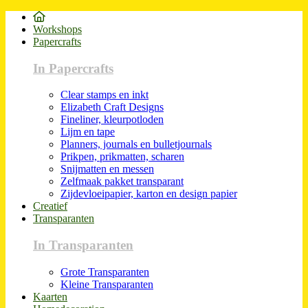
Workshops
Papercrafts
In Papercrafts
Clear stamps en inkt
Elizabeth Craft Designs
Fineliner, kleurpotloden
Lijm en tape
Planners, journals en bulletjournals
Prikpen, prikmatten, scharen
Snijmatten en messen
Zelfmaak pakket transparant
Zijdevloeipapier, karton en design papier
Creatief
Transparanten
In Transparanten
Grote Transparanten
Kleine Transparanten
Kaarten