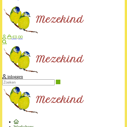
€0,00
Zoeken
inloggen
Zoeken
Workshops