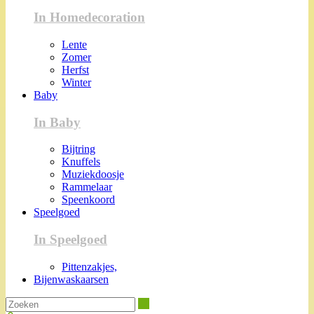
In Homedecoration
Lente
Zomer
Herfst
Winter
Baby
In Baby
Bijtring
Knuffels
Muziekdoosje
Rammelaar
Speenkoord
Speelgoed
In Speelgoed
Pittenzakjes,
Bijenwaskaarsen
Zoeken