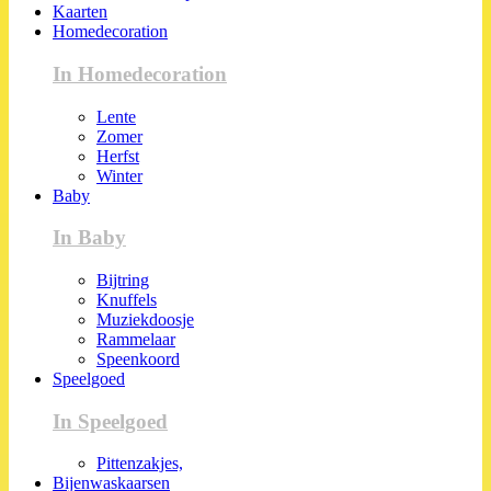
Kaarten
Homedecoration
In Homedecoration
Lente
Zomer
Herfst
Winter
Baby
In Baby
Bijtring
Knuffels
Muziekdoosje
Rammelaar
Speenkoord
Speelgoed
In Speelgoed
Pittenzakjes,
Bijenwaskaarsen