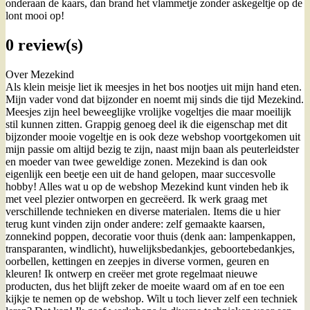
onderaan de kaars, dan brand het vlammetje zonder askegeltje op de
lont mooi op!
0 review(s)
Over Mezekind
Als klein meisje liet ik meesjes in het bos nootjes uit mijn hand eten.
Mijn vader vond dat bijzonder en noemt mij sinds die tijd Mezekind.
Meesjes zijn heel beweeglijke vrolijke vogeltjes die maar moeilijk
stil kunnen zitten. Grappig genoeg deel ik die eigenschap met dit
bijzonder mooie vogeltje en is ook deze webshop voortgekomen uit
mijn passie om altijd bezig te zijn, naast mijn baan als peuterleidster
en moeder van twee geweldige zonen. Mezekind is dan ook
eigenlijk een beetje een uit de hand gelopen, maar succesvolle
hobby! Alles wat u op de webshop Mezekind kunt vinden heb ik
met veel plezier ontworpen en gecreëerd. Ik werk graag met
verschillende technieken en diverse materialen. Items die u hier
terug kunt vinden zijn onder andere: zelf gemaakte kaarsen,
zonnekind poppen, decoratie voor thuis (denk aan: lampenkappen,
transparanten, windlicht), huwelijksbedankjes, geboortebedankjes,
oorbellen, kettingen en zeepjes in diverse vormen, geuren en
kleuren! Ik ontwerp en creëer met grote regelmaat nieuwe
producten, dus het blijft zeker de moeite waard om af en toe een
kijkje te nemen op de webshop. Wilt u toch liever zelf een techniek