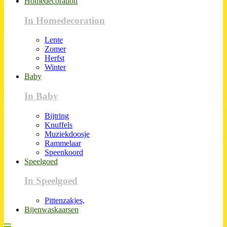
Homedecoration
In Homedecoration
Lente
Zomer
Herfst
Winter
Baby
In Baby
Bijtring
Knuffels
Muziekdoosje
Rammelaar
Speenkoord
Speelgoed
In Speelgoed
Pittenzakjes,
Bijenwaskaarsen