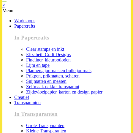
×
Menu
Workshops
Papercrafts
In Papercrafts
Clear stamps en inkt
Elizabeth Craft Designs
Fineliner, kleurpotloden
Lijm en tape
Planners, journals en bulletjournals
Prikpen, prikmatten, scharen
Snijmatten en messen
Zelfmaak pakket transparant
Zijdevloeipapier, karton en design papier
Creatief
Transparanten
In Transparanten
Grote Transparanten
Kleine Transparanten