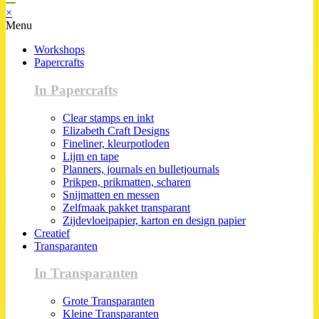
×
Menu
Workshops
Papercrafts
In Papercrafts
Clear stamps en inkt
Elizabeth Craft Designs
Fineliner, kleurpotloden
Lijm en tape
Planners, journals en bulletjournals
Prikpen, prikmatten, scharen
Snijmatten en messen
Zelfmaak pakket transparant
Zijdevloeipapier, karton en design papier
Creatief
Transparanten
In Transparanten
Grote Transparanten
Kleine Transparanten