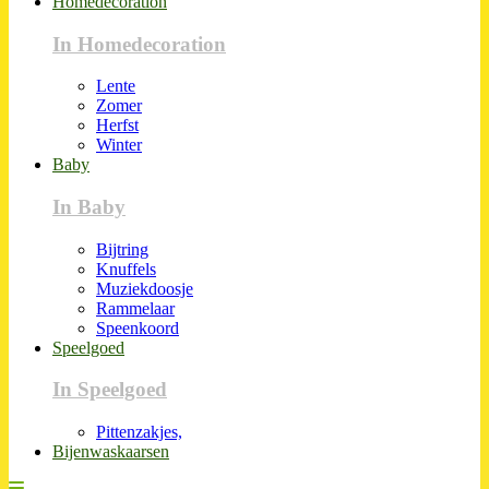
Homedecoration
In Homedecoration
Lente
Zomer
Herfst
Winter
Baby
In Baby
Bijtring
Knuffels
Muziekdoosje
Rammelaar
Speenkoord
Speelgoed
In Speelgoed
Pittenzakjes,
Bijenwaskaarsen