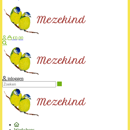
€0,00
Zoeken
inloggen
Zoeken
Workshops