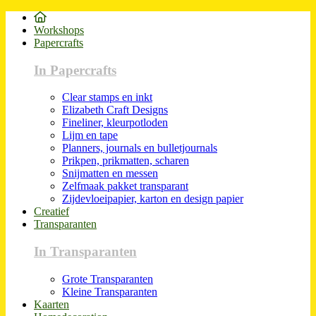
Workshops
Papercrafts
In Papercrafts
Clear stamps en inkt
Elizabeth Craft Designs
Fineliner, kleurpotloden
Lijm en tape
Planners, journals en bulletjournals
Prikpen, prikmatten, scharen
Snijmatten en messen
Zelfmaak pakket transparant
Zijdevloeipapier, karton en design papier
Creatief
Transparanten
In Transparanten
Grote Transparanten
Kleine Transparanten
Kaarten