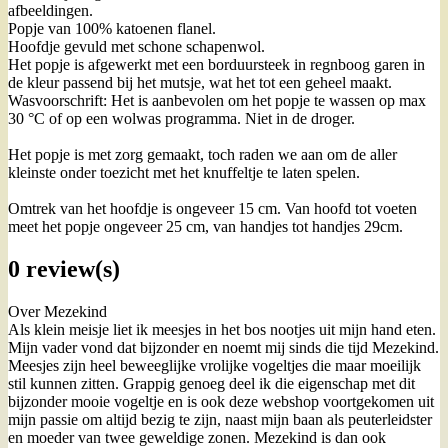
afbeeldingen.
Popje van 100% katoenen flanel.
Hoofdje gevuld met schone schapenwol.
Het popje is afgewerkt met een borduursteek in regnboog garen in
de kleur passend bij het mutsje, wat het tot een geheel maakt.
Wasvoorschrift: Het is aanbevolen om het popje te wassen op max
30 °C of op een wolwas programma. Niet in de droger.
Het popje is met zorg gemaakt, toch raden we aan om de aller
kleinste onder toezicht met het knuffeltje te laten spelen.
Omtrek van het hoofdje is ongeveer 15 cm. Van hoofd tot voeten
meet het popje ongeveer 25 cm, van handjes tot handjes 29cm.
0 review(s)
Over Mezekind
Als klein meisje liet ik meesjes in het bos nootjes uit mijn hand eten.
Mijn vader vond dat bijzonder en noemt mij sinds die tijd Mezekind.
Meesjes zijn heel beweeglijke vrolijke vogeltjes die maar moeilijk
stil kunnen zitten. Grappig genoeg deel ik die eigenschap met dit
bijzonder mooie vogeltje en is ook deze webshop voortgekomen uit
mijn passie om altijd bezig te zijn, naast mijn baan als peuterleidster
en moeder van twee geweldige zonen. Mezekind is dan ook