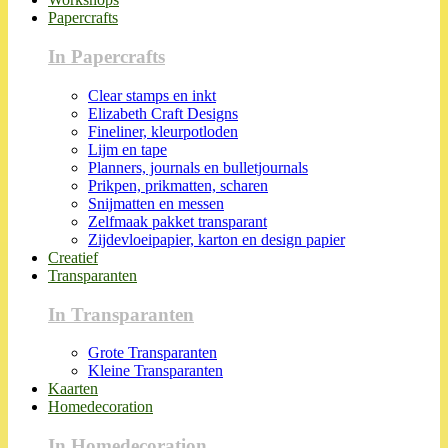
Papercrafts
In Papercrafts
Clear stamps en inkt
Elizabeth Craft Designs
Fineliner, kleurpotloden
Lijm en tape
Planners, journals en bulletjournals
Prikpen, prikmatten, scharen
Snijmatten en messen
Zelfmaak pakket transparant
Zijdevloeipapier, karton en design papier
Creatief
Transparanten
In Transparanten
Grote Transparanten
Kleine Transparanten
Kaarten
Homedecoration
In Homedecoration