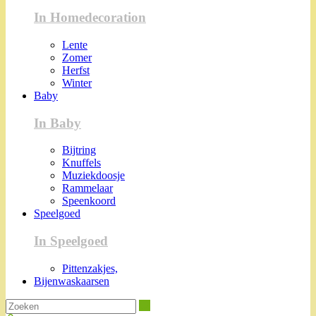
In Homedecoration
Lente
Zomer
Herfst
Winter
Baby
In Baby
Bijtring
Knuffels
Muziekdoosje
Rammelaar
Speenkoord
Speelgoed
In Speelgoed
Pittenzakjes,
Bijenwaskaarsen
Zoeken