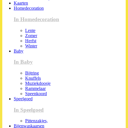
Kaarten
Homedecoration
In Homedecoration
Lente
Zomer
Herfst
Winter
Baby
In Baby
Bijtring
Knuffels
Muziekdoosje
Rammelaar
Speenkoord
Speelgoed
In Speelgoed
Pittenzakjes,
Bijenwaskaarsen