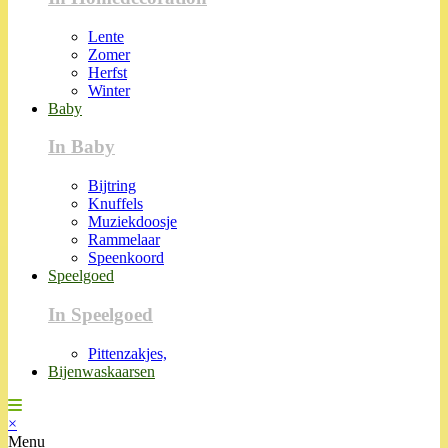
Lente
Zomer
Herfst
Winter
Baby
In Baby
Bijtring
Knuffels
Muziekdoosje
Rammelaar
Speenkoord
Speelgoed
In Speelgoed
Pittenzakjes,
Bijenwaskaarsen
×
Menu