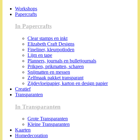
Workshops
Papercrafts
In Papercrafts
Clear stamps en inkt
Elizabeth Craft Designs
Fineliner, kleurpotloden
Lijm en tape
Planners, journals en bulletjournals
Prikpen, prikmatten, scharen
Snijmatten en messen
Zelfmaak pakket transparant
Zijdevloeipapier, karton en design papier
Creatief
Transparanten
In Transparanten
Grote Transparanten
Kleine Transparanten
Kaarten
Homedecoration