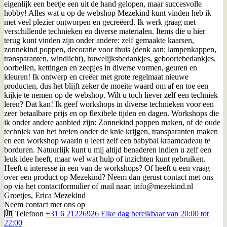
eigenlijk een beetje een uit de hand gelopen, maar succesvolle
hobby! Alles wat u op de webshop Mezekind kunt vinden heb ik
met veel plezier ontworpen en gecreëerd. Ik werk graag met
verschillende technieken en diverse materialen. Items die u hier
terug kunt vinden zijn onder andere: zelf gemaakte kaarsen,
zonnekind poppen, decoratie voor thuis (denk aan: lampenkappen,
transparanten, windlicht), huwelijksbedankjes, geboortebedankjes,
oorbellen, kettingen en zeepjes in diverse vormen, geuren en
kleuren! Ik ontwerp en creëer met grote regelmaat nieuwe
producten, dus het blijft zeker de moeite waard om af en toe een
kijkje te nemen op de webshop. Wilt u toch liever zelf een techniek
leren? Dat kan! Ik geef workshops in diverse technieken voor een
zeer betaalbare prijs en op flexibele tijden en dagen. Workshops die
ik onder andere aanbied zijn: Zonnekind poppen maken, of de oude
techniek van het breien onder de knie krijgen, transparanten maken
en een workshop waarin u leert zelf een babybal kraamcadeau te
borduren. Natuurlijk kunt u mij altijd benaderen indien u zelf een
leuk idee heeft, maar wel wat hulp of inzichten kunt gebruiken.
Heeft u interesse in een van de workshops? Of heeft u een vraag
over een product op Mezekind? Neem dan gerust contact met ons
op via het contactformulier of mail naar: info@mezekind.nl
Groetjes, Erica Mezekind
Neem contact met ons op
Telefoon
+31 6 21226926 Elke dag bereikbaar van 20:00 tot
22:00