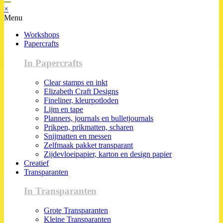
×
Menu
Workshops
Papercrafts
In Papercrafts
Clear stamps en inkt
Elizabeth Craft Designs
Fineliner, kleurpotloden
Lijm en tape
Planners, journals en bulletjournals
Prikpen, prikmatten, scharen
Snijmatten en messen
Zelfmaak pakket transparant
Zijdevloeipapier, karton en design papier
Creatief
Transparanten
In Transparanten
Grote Transparanten
Kleine Transparanten