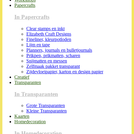
Papercrafts
In Papercrafts
Clear stamps en inkt
Elizabeth Craft Designs
Fineliner, kleurpotloden
Lijm en tape
Planners, journals en bulletjournals
Prikpen, prikmatten, scharen
Snijmatten en messen
Zelfmaak pakket transparant
Zijdevloeipapier, karton en design papier
Creatief
Transparanten
In Transparanten
Grote Transparanten
Kleine Transparanten
Kaarten
Homedecoration
In Homedecoration