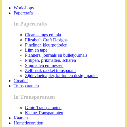
Workshops
Papercrafts
In Papercrafts
Clear stamps en inkt
Elizabeth Craft Designs
Fineliner, kleurpotloden
Lijm en tape
Planners, journals en bulletjournals
Prikpen, prikmatten, scharen
Snijmatten en messen
Zelfmaak pakket transparant
Zijdevloeipapier, karton en design papier
Creatief
Transparanten
In Transparanten
Grote Transparanten
Kleine Transparanten
Kaarten
Homedecoration