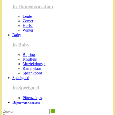
In Homedecoration
Lente
Zomer
Herfst
Winter
Baby
In Baby
Bijtring
Knuffels
Muziekdoosje
Rammelaar
Speenkoord
Speelgoed
In Speelgoed
Pittenzakjes,
Bijenwaskaarsen
Zoeken