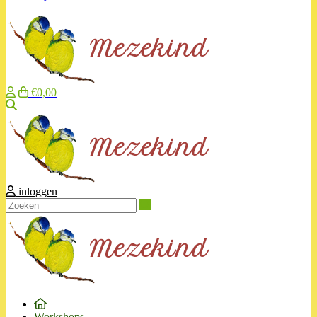
€0,00
Zoeken
inloggen
Zoeken
Workshops