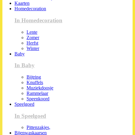
Kaarten
Homedecoration
In Homedecoration
Lente
Zomer
Herfst
Winter
Baby
In Baby
Bijtring
Knuffels
Muziekdoosje
Rammelaar
Speenkoord
Speelgoed
In Speelgoed
Pittenzakjes,
Bijenwaskaarsen