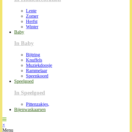
Lente
Zomer
Herfst
Winter
Baby
In Baby
Bijtring
Knuffels
Muziekdoosje
Rammelaar
Speenkoord
Speelgoed
In Speelgoed
Pittenzakjes,
Bijenwaskaarsen
×
Menu