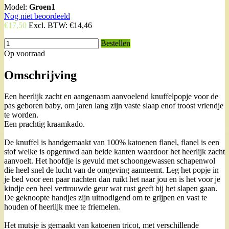
Model:
Groen1
Nog niet beoordeeld
€17,50
Excl. BTW:
€14,46
Bestellen
Op voorraad
Omschrijving
Een heerlijk zacht en aangenaam aanvoelend knuffelpopje voor de
pas geboren baby, om jaren lang zijn vaste slaap enof troost vriendje
te worden.
Een prachtig kraamkado.
De knuffel is handgemaakt van 100% katoenen flanel, flanel is een
stof welke is opgeruwd aan beide kanten waardoor het heerlijk zacht
aanvoelt. Het hoofdje is gevuld met schoongewassen schapenwol
die heel snel de lucht van de omgeving aanneemt. Leg het popje in
je bed voor een paar nachten dan ruikt het naar jou en is het voor je
kindje een heel vertrouwde geur wat rust geeft bij het slapen gaan.
De geknoopte handjes zijn uitnodigend om te grijpen en vast te
houden of heerlijk mee te friemelen.
Het mutsje is gemaakt van katoenen tricot, met verschillende