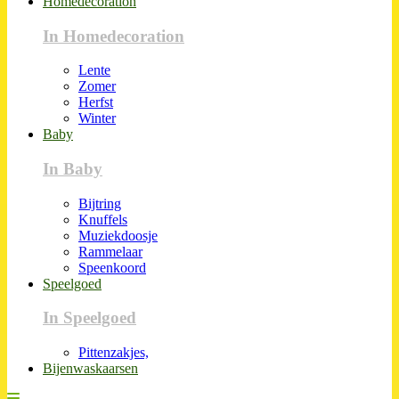
Homedecoration
In Homedecoration
Lente
Zomer
Herfst
Winter
Baby
In Baby
Bijtring
Knuffels
Muziekdoosje
Rammelaar
Speenkoord
Speelgoed
In Speelgoed
Pittenzakjes,
Bijenwaskaarsen