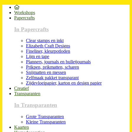
Workshops
Papercrafts
In Papercrafts
Clear stamps en inkt
Elizabeth Craft Designs
Fineliner, kleurpotloden
Lijm en tape
Planners, journals en bulletjournals
Prikpen, prikmatten, scharen
Snijmatten en messen
Zelfmaak pakket transparant
Zijdevloeipapier, karton en design papier
Creatief
Transparanten
In Transparanten
Grote Transparanten
Kleine Transparanten
Kaarten