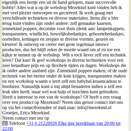
eigenlijk een beetje een uit de hand gelopen, maar succesvolle
hobby! Alles wat u op de webshop Mezekind kunt vinden heb ik
met veel plezier ontworpen en gecreëerd. Ik werk graag met
verschillende technieken en diverse materialen. Items die u hier
terug kunt vinden zijn onder andere: zelf gemaakte kaarsen,
zonnekind poppen, decoratie voor thuis (denk aan: lampenkappen,
transparanten, windlicht), huwelijksbedankjes, geboortebedankjes,
oorbellen, kettingen en zeepjes in diverse vormen, geuren en
kleuren! Ik ontwerp en creëer met grote regelmaat nieuwe
producten, dus het blijft zeker de moeite waard om af en toe een
kijkje te nemen op de webshop. Wilt u toch liever zelf een techniek
leren? Dat kan! Ik geef workshops in diverse technieken voor een
zeer betaalbare prijs en op flexibele tijden en dagen. Workshops die
ik onder andere aanbied zijn: Zonnekind poppen maken, of de oude
techniek van het breien onder de knie krijgen, transparanten maken
en een workshop waarin u leert zelf een babybal kraamcadeau te
borduren. Natuurlijk kunt u mij altijd benaderen indien u zelf een
leuk idee heeft, maar wel wat hulp of inzichten kunt gebruiken.
Heeft u interesse in een van de workshops? Of heeft u een vraag
over een product op Mezekind? Neem dan gerust contact met ons
op via het contactformulier of mail naar: info@mezekind.nl
Groetjes, Erica Mezekind
Neem contact met ons op
Telefoon
+31 6 21226926 Elke dag bereikbaar van 20:00 tot
22:00