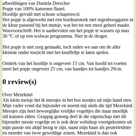
afbeeldingen van Daniela Drescher
Popje van 100% katoenen flanel.
Hoofdje gevuld met schone schapenwol.
Het popje is afgewerkt met een borduursteek met regenbooggaren in
de kleur passend bij het mutsje, wat het tot een mooi geheel maakt.
Wasvoorschrift: Het is aanbevolen om het popje te wassen op max
30 °C of op een wolwas programma. Niet in de droger.
Het popje is met zorg gemaakt, toch raden we aan om de aller
kleinste onder toezicht met het knuffeltje te laten spelen.
Omtrek van het hoofdje is ongeveer 15 cm. Van hoofd tot voeten
meet het popje ongeveer 25 cm, van handjes tot handjes 29cm.
0 review(s)
Over Mezekind
Als klein meisje liet ik meesjes in het bos nootjes uit mijn hand eten.
Mijn vader vond dat bijzonder en noemt mij sinds die tijd Mezekind.
Meesjes zijn heel beweeglijke vrolijke vogeltjes die maar moeilijk
stil kunnen zitten. Grappig genoeg deel ik die eigenschap met dit
bijzonder mooie vogeltje en is ook deze webshop voortgekomen uit
mijn passie om altijd bezig te zijn, naast mijn baan als peuterleidster
en moeder van twee geweldige zonen. Mezekind is dan ook