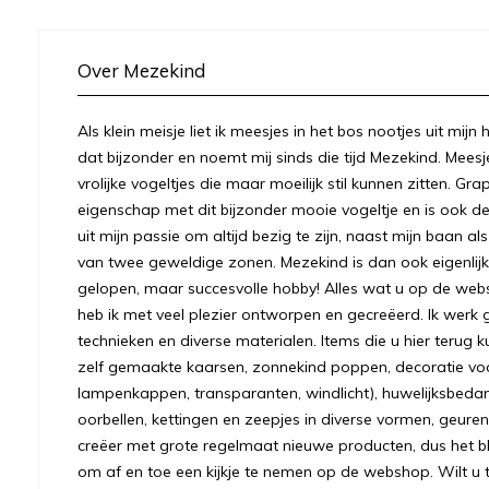
Over Mezekind
Als klein meisje liet ik meesjes in het bos nootjes uit mij
dat bijzonder en noemt mij sinds die tijd Mezekind. Meesj
vrolijke vogeltjes die maar moeilijk stil kunnen zitten. Gr
eigenschap met dit bijzonder mooie vogeltje en is ook
uit mijn passie om altijd bezig te zijn, naast mijn baan a
van twee geweldige zonen. Mezekind is dan ook eigenlijk
gelopen, maar succesvolle hobby! Alles wat u op de we
heb ik met veel plezier ontworpen en gecreëerd. Ik werk 
technieken en diverse materialen. Items die u hier terug k
zelf gemaakte kaarsen, zonnekind poppen, decoratie voo
lampenkappen, transparanten, windlicht), huwelijksbeda
oorbellen, kettingen en zeepjes in diverse vormen, geuren
creëer met grote regelmaat nieuwe producten, dus het bl
om af en toe een kijkje te nemen op de webshop. Wilt u to