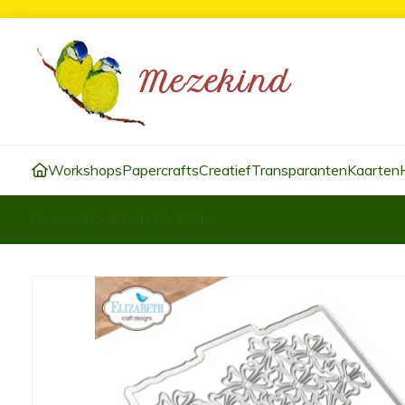
Workshops
Papercrafts
Creatief
Transparanten
Kaarten
Home
>
Floral Slots File Folder