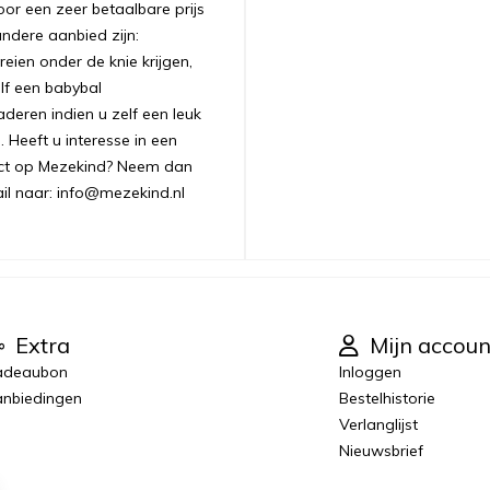
oor een zeer betaalbare prijs
andere aanbied zijn:
ien onder de knie krijgen,
lf een babybal
aderen indien u zelf een leuk
 Heeft u interesse in een
uct op Mezekind? Neem dan
ail naar: info@mezekind.nl
Extra
Mijn accoun
adeaubon
Inloggen
nbiedingen
Bestelhistorie
Verlanglijst
Nieuwsbrief