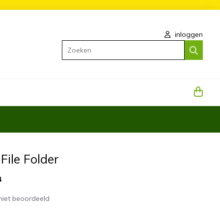
inloggen
Zoeken
 File Folder
4
niet beoordeeld