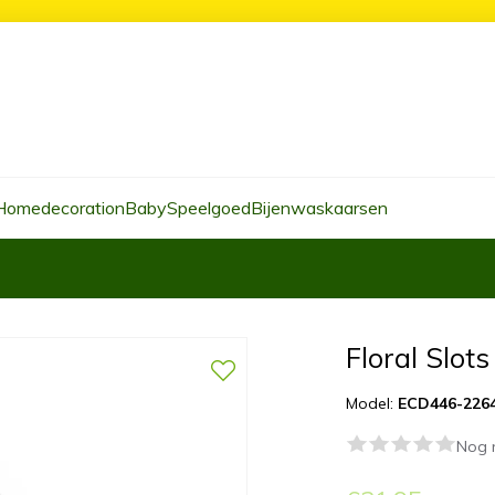
Homedecoration
Baby
Speelgoed
Bijenwaskaarsen
Floral Slots
Model:
ECD446-226
Nog 