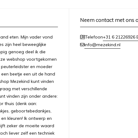
Neem contact met ons 
n hand eten. Mijn vader vond
+31 6 21226926 E
Telefoon
es zijn heel beweeglijke
info@mezekind.nl
appig genoeg deel ik die
 deze webshop voortgekomen
ls peuterleidster en moeder
 een beetje een uit de hand
bshop Mezekind kunt vinden
graag met verschillende
unt vinden zijn onder andere:
r thuis (denk aan:
nkjes, geboortebedankjes,
 en kleuren! Ik ontwerp en
ijft zeker de moeite waard
ch liever zelf een techniek