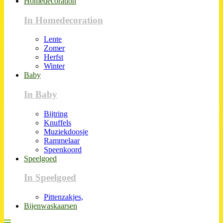
Homedecoration
In Homedecoration
Lente
Zomer
Herfst
Winter
Baby
In Baby
Bijtring
Knuffels
Muziekdoosje
Rammelaar
Speenkoord
Speelgoed
In Speelgoed
Pittenzakjes,
Bijenwaskaarsen