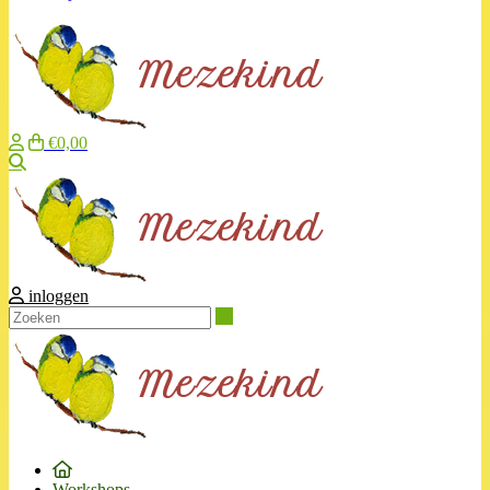
€0,00
Zoeken
inloggen
Zoeken
Workshops