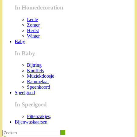
In Homedecoration
Lente
Zomer
Herfst
Winter
Baby
In Baby
Bijtring
Knuffels
Muziekdoosje
Rammelaar
Speenkoord
Speelgoed
In Speelgoed
Pittenzakjes,
Bijenwaskaarsen
Zoeken