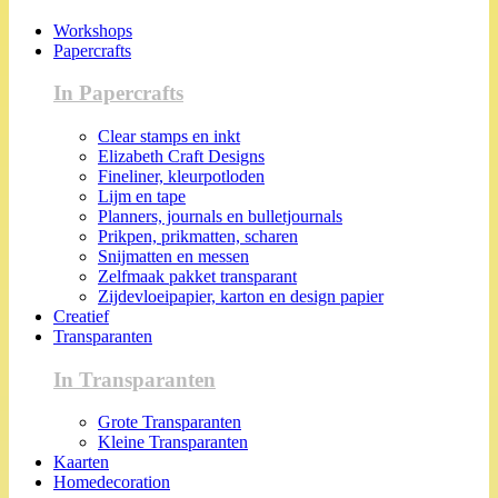
Workshops
Papercrafts
In Papercrafts
Clear stamps en inkt
Elizabeth Craft Designs
Fineliner, kleurpotloden
Lijm en tape
Planners, journals en bulletjournals
Prikpen, prikmatten, scharen
Snijmatten en messen
Zelfmaak pakket transparant
Zijdevloeipapier, karton en design papier
Creatief
Transparanten
In Transparanten
Grote Transparanten
Kleine Transparanten
Kaarten
Homedecoration