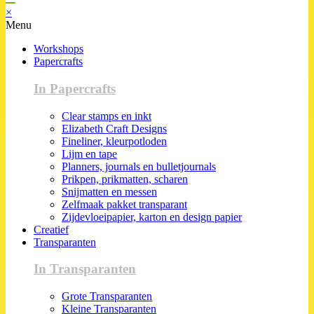
×
Menu
Workshops
Papercrafts
In Papercrafts
Clear stamps en inkt
Elizabeth Craft Designs
Fineliner, kleurpotloden
Lijm en tape
Planners, journals en bulletjournals
Prikpen, prikmatten, scharen
Snijmatten en messen
Zelfmaak pakket transparant
Zijdevloeipapier, karton en design papier
Creatief
Transparanten
In Transparanten
Grote Transparanten
Kleine Transparanten