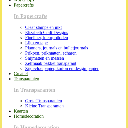
Papercrafts
In Papercrafts
Clear stamps en inkt
Elizabeth Craft Designs
Fineliner, kleurpotloden
Lijm en tape
Planners, journals en bulletjournals
Prikpen, prikmatten, scharen
Snijmatten en messen
Zelfmaak pakket transparant
Zijdevloeipapier, karton en design papier
Creatief
Transparanten
In Transparanten
Grote Transparanten
Kleine Transparanten
Kaarten
Homedecoration
In Homedecoration