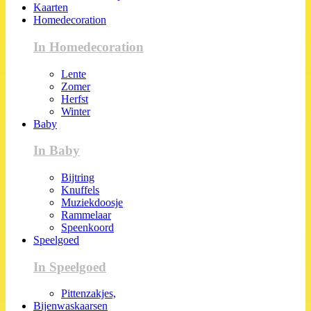
Kaarten
Homedecoration
In Homedecoration
Lente
Zomer
Herfst
Winter
Baby
In Baby
Bijtring
Knuffels
Muziekdoosje
Rammelaar
Speenkoord
Speelgoed
In Speelgoed
Pittenzakjes,
Bijenwaskaarsen