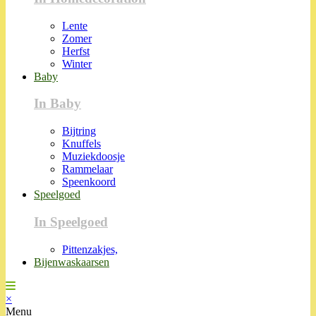
Lente
Zomer
Herfst
Winter
Baby
In Baby
Bijtring
Knuffels
Muziekdoosje
Rammelaar
Speenkoord
Speelgoed
In Speelgoed
Pittenzakjes,
Bijenwaskaarsen
×
Menu