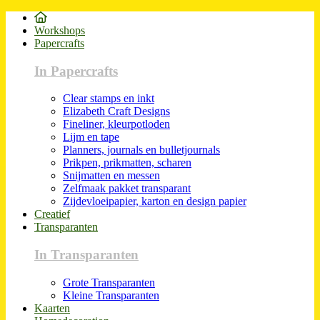
Workshops
Papercrafts
In Papercrafts
Clear stamps en inkt
Elizabeth Craft Designs
Fineliner, kleurpotloden
Lijm en tape
Planners, journals en bulletjournals
Prikpen, prikmatten, scharen
Snijmatten en messen
Zelfmaak pakket transparant
Zijdevloeipapier, karton en design papier
Creatief
Transparanten
In Transparanten
Grote Transparanten
Kleine Transparanten
Kaarten