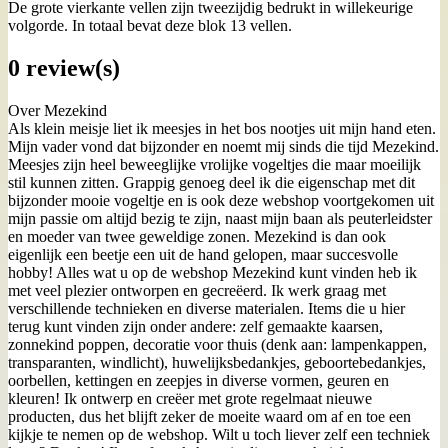
De grote vierkante vellen zijn tweezijdig bedrukt in willekeurige
volgorde. In totaal bevat deze blok 13 vellen.
0 review(s)
Over Mezekind
Als klein meisje liet ik meesjes in het bos nootjes uit mijn hand eten.
Mijn vader vond dat bijzonder en noemt mij sinds die tijd Mezekind.
Meesjes zijn heel beweeglijke vrolijke vogeltjes die maar moeilijk
stil kunnen zitten. Grappig genoeg deel ik die eigenschap met dit
bijzonder mooie vogeltje en is ook deze webshop voortgekomen uit
mijn passie om altijd bezig te zijn, naast mijn baan als peuterleidster
en moeder van twee geweldige zonen. Mezekind is dan ook
eigenlijk een beetje een uit de hand gelopen, maar succesvolle
hobby! Alles wat u op de webshop Mezekind kunt vinden heb ik
met veel plezier ontworpen en gecreëerd. Ik werk graag met
verschillende technieken en diverse materialen. Items die u hier
terug kunt vinden zijn onder andere: zelf gemaakte kaarsen,
zonnekind poppen, decoratie voor thuis (denk aan: lampenkappen,
transparanten, windlicht), huwelijksbedankjes, geboortebedankjes,
oorbellen, kettingen en zeepjes in diverse vormen, geuren en
kleuren! Ik ontwerp en creëer met grote regelmaat nieuwe
producten, dus het blijft zeker de moeite waard om af en toe een
kijkje te nemen op de webshop. Wilt u toch liever zelf een techniek