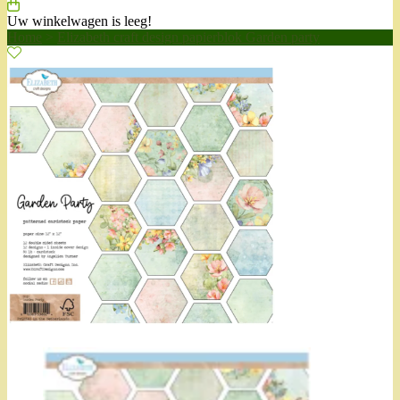
Uw winkelwagen is leeg!
Home
>
Elizabeth craft design papierblok Garden party