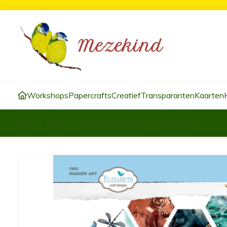
Workshops
Papercrafts
Creatief
Transparanten
Kaarten
Home
>
Elizabeth craft design papierblok Summer Art