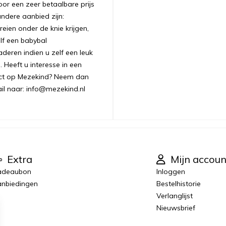
oor een zeer betaalbare prijs
andere aanbied zijn:
ien onder de knie krijgen,
lf een babybal
aderen indien u zelf een leuk
 Heeft u interesse in een
uct op Mezekind? Neem dan
ail naar: info@mezekind.nl
Extra
Mijn accoun
adeaubon
Inloggen
nbiedingen
Bestelhistorie
Verlanglijst
Nieuwsbrief