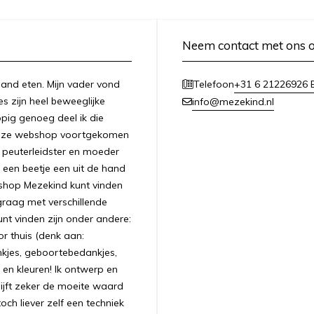
Neem contact met ons 
n hand eten. Mijn vader vond
+31 6 21226926 E
Telefoon
es zijn heel beweeglijke
info@mezekind.nl
appig genoeg deel ik die
 deze webshop voortgekomen
ls peuterleidster en moeder
 een beetje een uit de hand
bshop Mezekind kunt vinden
graag met verschillende
unt vinden zijn onder andere:
r thuis (denk aan:
nkjes, geboortebedankjes,
 en kleuren! Ik ontwerp en
ijft zeker de moeite waard
ch liever zelf een techniek