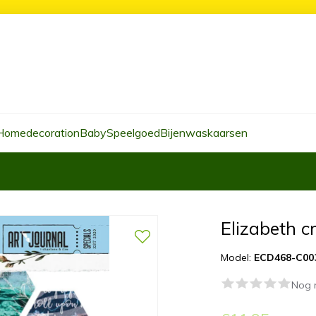
Homedecoration
Baby
Speelgoed
Bijenwaskaarsen
Elizabeth c
Model:
ECD468-C00
Nog 