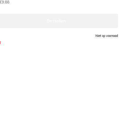
€9,88
Bestellen
Niet op voorraad
d