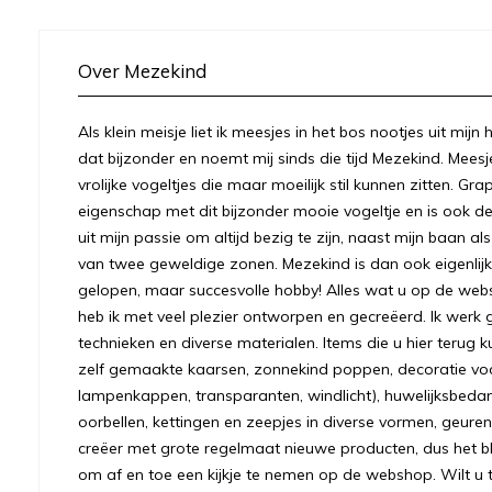
Over Mezekind
Als klein meisje liet ik meesjes in het bos nootjes uit mij
dat bijzonder en noemt mij sinds die tijd Mezekind. Meesj
vrolijke vogeltjes die maar moeilijk stil kunnen zitten. Gr
eigenschap met dit bijzonder mooie vogeltje en is ook
uit mijn passie om altijd bezig te zijn, naast mijn baan a
van twee geweldige zonen. Mezekind is dan ook eigenlijk
gelopen, maar succesvolle hobby! Alles wat u op de we
heb ik met veel plezier ontworpen en gecreëerd. Ik werk 
technieken en diverse materialen. Items die u hier terug k
zelf gemaakte kaarsen, zonnekind poppen, decoratie voo
lampenkappen, transparanten, windlicht), huwelijksbeda
oorbellen, kettingen en zeepjes in diverse vormen, geuren
creëer met grote regelmaat nieuwe producten, dus het bl
om af en toe een kijkje te nemen op de webshop. Wilt u to