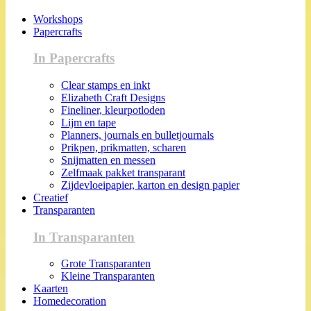
Workshops
Papercrafts
In Papercrafts
Clear stamps en inkt
Elizabeth Craft Designs
Fineliner, kleurpotloden
Lijm en tape
Planners, journals en bulletjournals
Prikpen, prikmatten, scharen
Snijmatten en messen
Zelfmaak pakket transparant
Zijdevloeipapier, karton en design papier
Creatief
Transparanten
In Transparanten
Grote Transparanten
Kleine Transparanten
Kaarten
Homedecoration