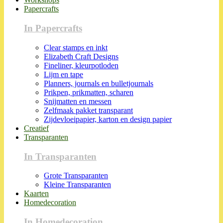
Papercrafts
In Papercrafts
Clear stamps en inkt
Elizabeth Craft Designs
Fineliner, kleurpotloden
Lijm en tape
Planners, journals en bulletjournals
Prikpen, prikmatten, scharen
Snijmatten en messen
Zelfmaak pakket transparant
Zijdevloeipapier, karton en design papier
Creatief
Transparanten
In Transparanten
Grote Transparanten
Kleine Transparanten
Kaarten
Homedecoration
In Homedecoration