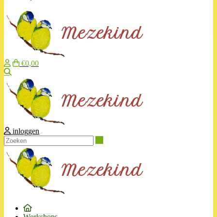
€0,00
Zoeken
inloggen
Zoeken
Workshops