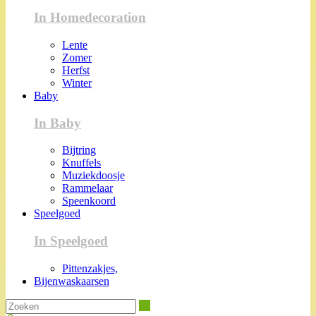
In Homedecoration
Lente
Zomer
Herfst
Winter
Baby
In Baby
Bijtring
Knuffels
Muziekdoosje
Rammelaar
Speenkoord
Speelgoed
In Speelgoed
Pittenzakjes,
Bijenwaskaarsen
Zoeken