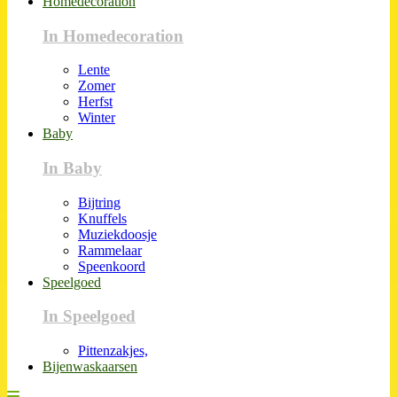
Homedecoration
In Homedecoration
Lente
Zomer
Herfst
Winter
Baby
In Baby
Bijtring
Knuffels
Muziekdoosje
Rammelaar
Speenkoord
Speelgoed
In Speelgoed
Pittenzakjes,
Bijenwaskaarsen