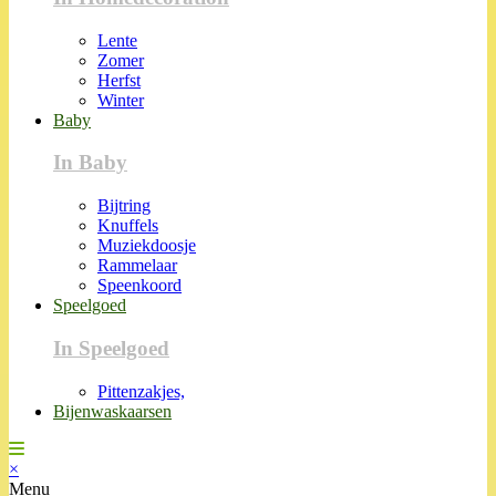
Lente
Zomer
Herfst
Winter
Baby
In Baby
Bijtring
Knuffels
Muziekdoosje
Rammelaar
Speenkoord
Speelgoed
In Speelgoed
Pittenzakjes,
Bijenwaskaarsen
×
Menu