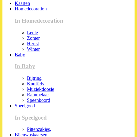
Kaarten
Homedecoration
In Homedecoration
Lente
Zomer
Herfst
Winter
Baby
In Baby
Bijtring
Knuffels
Muziekdoosje
Rammelaar
Speenkoord
Speelgoed
In Speelgoed
Pittenzakjes,
Bijenwaskaarsen