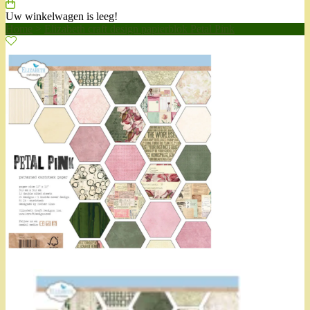
Uw winkelwagen is leeg!
Home
>
Elizabeth craft design papierblok Petal Pink