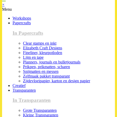
×
Menu
Workshops
Papercrafts
In Papercrafts
Clear stamps en inkt
Elizabeth Craft Designs
Fineliner, kleurpotloden
Lijm en tape
Planners, journals en bulletjournals
Prikpen, prikmatten, scharen
Snijmatten en messen
Zelfmaak pakket transparant
Zijdevloeipapier, karton en design papier
Creatief
Transparanten
In Transparanten
Grote Transparanten
Kleine Transparanten