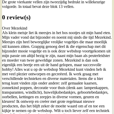
De grote vierkante vellen zijn tweezijdig bedrukt in willekeurige
volgorde. In totaal bevat deze blok 13 vellen.
0 review(s)
Over Mezekind
Als klein meisje liet ik meesjes in het bos nootjes uit mijn hand eten.
Mijn vader vond dat bijzonder en noemt mij sinds die tijd Mezekind.
Meesjes zijn heel beweeglijke vrolijke vogeltjes die maar moeilijk
stil kunnen zitten. Grappig genoeg deel ik die eigenschap met dit
bijzonder mooie vogeltje en is ook deze webshop voortgekomen uit
mijn passie om altijd bezig te zijn, naast mijn baan als peuterleidster
en moeder van twee geweldige zonen. Mezekind is dan ook
eigenlijk een beetje een uit de hand gelopen, maar succesvolle
hobby! Alles wat u op de webshop Mezekind kunt vinden heb ik
met veel plezier ontworpen en gecreëerd. Ik werk graag met
verschillende technieken en diverse materialen. Items die u hier
terug kunt vinden zijn onder andere: zelf gemaakte kaarsen,
zonnekind poppen, decoratie voor thuis (denk aan: lampenkappen,
transparanten, windlicht), huwelijksbedankjes, geboortebedankjes,
oorbellen, kettingen en zeepjes in diverse vormen, geuren en
kleuren! Ik ontwerp en creëer met grote regelmaat nieuwe
producten, dus het blijft zeker de moeite waard om af en toe een
kijkje te nemen op de webshop. Wilt u toch liever zelf een techniek