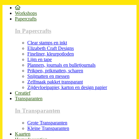
Workshops
Papercrafts
In Papercrafts
Clear stamps en inkt
Elizabeth Craft Designs
Fineliner, kleurpotloden
Lijm en tape
Planners, journals en bulletjournals
Prikpen, prikmatten, scharen
Snijmatten en messen
Zelfmaak pakket transparant
Zijdevloeipapier, karton en design papier
Creatief
Transparanten
In Transparanten
Grote Transparanten
Kleine Transparanten
Kaarten