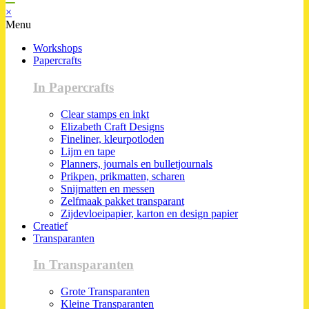
×
Menu
Workshops
Papercrafts
In Papercrafts
Clear stamps en inkt
Elizabeth Craft Designs
Fineliner, kleurpotloden
Lijm en tape
Planners, journals en bulletjournals
Prikpen, prikmatten, scharen
Snijmatten en messen
Zelfmaak pakket transparant
Zijdevloeipapier, karton en design papier
Creatief
Transparanten
In Transparanten
Grote Transparanten
Kleine Transparanten