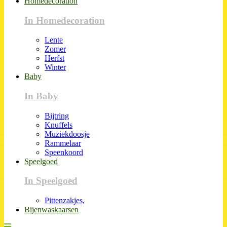
Homedecoration
In Homedecoration
Lente
Zomer
Herfst
Winter
Baby
In Baby
Bijtring
Knuffels
Muziekdoosje
Rammelaar
Speenkoord
Speelgoed
In Speelgoed
Pittenzakjes,
Bijenwaskaarsen