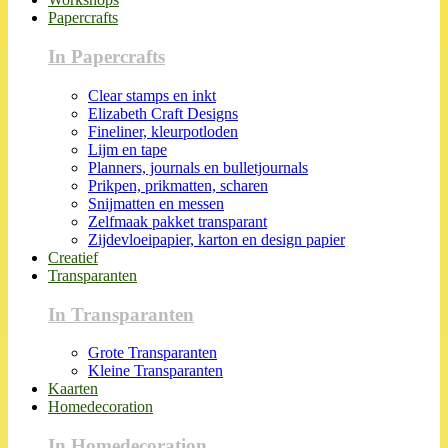
Papercrafts
In Papercrafts
Clear stamps en inkt
Elizabeth Craft Designs
Fineliner, kleurpotloden
Lijm en tape
Planners, journals en bulletjournals
Prikpen, prikmatten, scharen
Snijmatten en messen
Zelfmaak pakket transparant
Zijdevloeipapier, karton en design papier
Creatief
Transparanten
In Transparanten
Grote Transparanten
Kleine Transparanten
Kaarten
Homedecoration
In Homedecoration