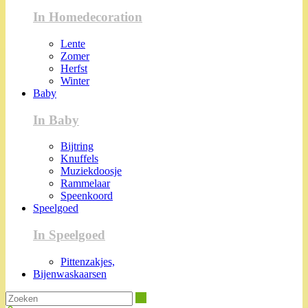
In Homedecoration
Lente
Zomer
Herfst
Winter
Baby
In Baby
Bijtring
Knuffels
Muziekdoosje
Rammelaar
Speenkoord
Speelgoed
In Speelgoed
Pittenzakjes,
Bijenwaskaarsen
Zoeken