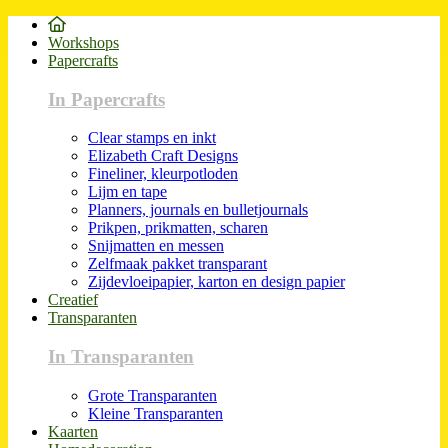
Workshops
Papercrafts
In Papercrafts
Clear stamps en inkt
Elizabeth Craft Designs
Fineliner, kleurpotloden
Lijm en tape
Planners, journals en bulletjournals
Prikpen, prikmatten, scharen
Snijmatten en messen
Zelfmaak pakket transparant
Zijdevloeipapier, karton en design papier
Creatief
Transparanten
In Transparanten
Grote Transparanten
Kleine Transparanten
Kaarten