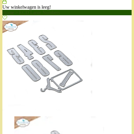
Uw winkelwagen is leeg!
Home
>
ECD Large Numbers