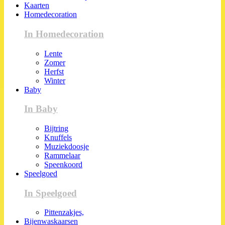
Kaarten
Homedecoration
In Homedecoration
Lente
Zomer
Herfst
Winter
Baby
In Baby
Bijtring
Knuffels
Muziekdoosje
Rammelaar
Speenkoord
Speelgoed
In Speelgoed
Pittenzakjes,
Bijenwaskaarsen