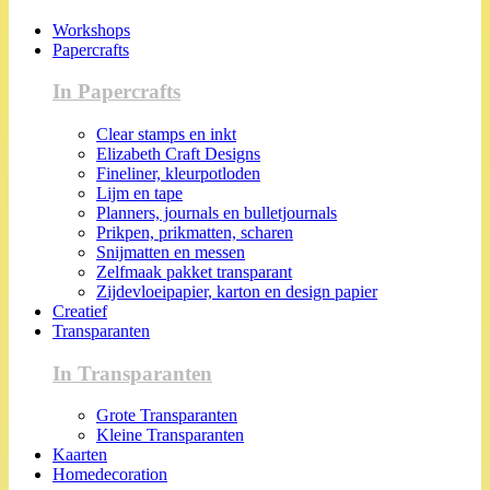
Workshops
Papercrafts
In Papercrafts
Clear stamps en inkt
Elizabeth Craft Designs
Fineliner, kleurpotloden
Lijm en tape
Planners, journals en bulletjournals
Prikpen, prikmatten, scharen
Snijmatten en messen
Zelfmaak pakket transparant
Zijdevloeipapier, karton en design papier
Creatief
Transparanten
In Transparanten
Grote Transparanten
Kleine Transparanten
Kaarten
Homedecoration