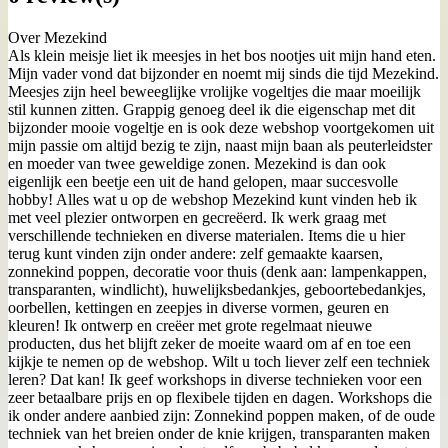
Over Mezekind
Als klein meisje liet ik meesjes in het bos nootjes uit mijn hand eten.
Mijn vader vond dat bijzonder en noemt mij sinds die tijd Mezekind.
Meesjes zijn heel beweeglijke vrolijke vogeltjes die maar moeilijk
stil kunnen zitten. Grappig genoeg deel ik die eigenschap met dit
bijzonder mooie vogeltje en is ook deze webshop voortgekomen uit
mijn passie om altijd bezig te zijn, naast mijn baan als peuterleidster
en moeder van twee geweldige zonen. Mezekind is dan ook
eigenlijk een beetje een uit de hand gelopen, maar succesvolle
hobby! Alles wat u op de webshop Mezekind kunt vinden heb ik
met veel plezier ontworpen en gecreëerd. Ik werk graag met
verschillende technieken en diverse materialen. Items die u hier
terug kunt vinden zijn onder andere: zelf gemaakte kaarsen,
zonnekind poppen, decoratie voor thuis (denk aan: lampenkappen,
transparanten, windlicht), huwelijksbedankjes, geboortebedankjes,
oorbellen, kettingen en zeepjes in diverse vormen, geuren en
kleuren! Ik ontwerp en creëer met grote regelmaat nieuwe
producten, dus het blijft zeker de moeite waard om af en toe een
kijkje te nemen op de webshop. Wilt u toch liever zelf een techniek
leren? Dat kan! Ik geef workshops in diverse technieken voor een
zeer betaalbare prijs en op flexibele tijden en dagen. Workshops die
ik onder andere aanbied zijn: Zonnekind poppen maken, of de oude
techniek van het breien onder de knie krijgen, transparanten maken