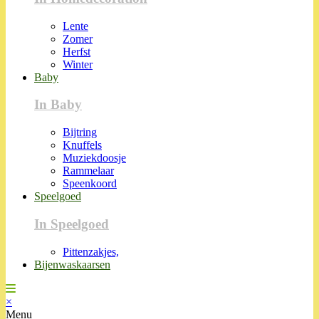
Lente
Zomer
Herfst
Winter
Baby
In Baby
Bijtring
Knuffels
Muziekdoosje
Rammelaar
Speenkoord
Speelgoed
In Speelgoed
Pittenzakjes,
Bijenwaskaarsen
×
Menu