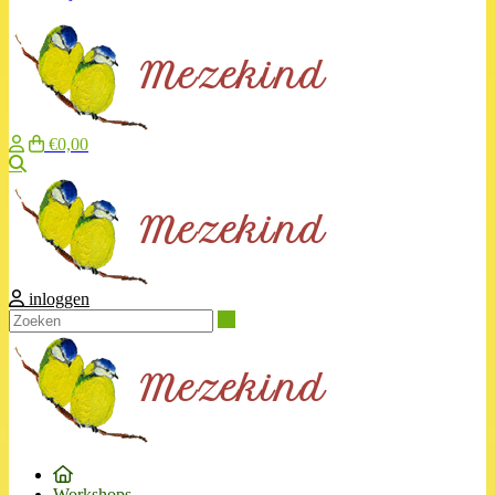
€0,00
Zoeken
inloggen
Zoeken
Workshops