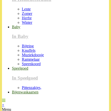
Lente
Zomer
Herfst
Winter
Baby
In Baby
Bijtring
Knuffels
Muziekdoosje
Rammelaar
Speenkoord
Speelgoed
In Speelgoed
Pittenzakjes,
Bijenwaskaarsen
×
Menu