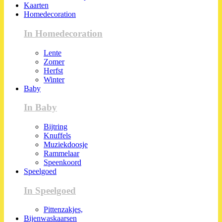
Kaarten
Homedecoration
In Homedecoration
Lente
Zomer
Herfst
Winter
Baby
In Baby
Bijtring
Knuffels
Muziekdoosje
Rammelaar
Speenkoord
Speelgoed
In Speelgoed
Pittenzakjes,
Bijenwaskaarsen