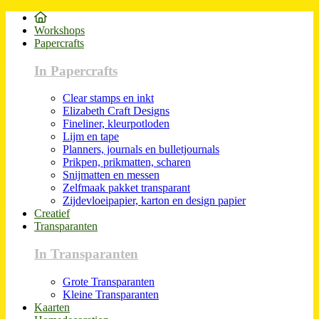
Workshops
Papercrafts
In Papercrafts
Clear stamps en inkt
Elizabeth Craft Designs
Fineliner, kleurpotloden
Lijm en tape
Planners, journals en bulletjournals
Prikpen, prikmatten, scharen
Snijmatten en messen
Zelfmaak pakket transparant
Zijdevloeipapier, karton en design papier
Creatief
Transparanten
In Transparanten
Grote Transparanten
Kleine Transparanten
Kaarten