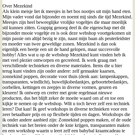
Over Mezekind
Als klein meisje liet ik meesjes in het bos nootjes uit mijn hand eten.
Mijn vader vond dat bijzonder en noemt mij sinds die tijd Mezekind.
Meesjes zijn heel beweeglijke vrolijke vogeltjes die maar moeilijk
stil kunnen zitten. Grappig genoeg deel ik die eigenschap met dit
bijzonder mooie vogeltje en is ook deze webshop voortgekomen uit
mijn passie om altijd bezig te zijn, naast mijn baan als peuterleidster
en moeder van twee geweldige zonen. Mezekind is dan ook
eigenlijk een beetje een uit de hand gelopen, maar succesvolle
hobby! Alles wat u op de webshop Mezekind kunt vinden heb ik
met veel plezier ontworpen en gecreëerd. Ik werk graag met
verschillende technieken en diverse materialen. Items die u hier
terug kunt vinden zijn onder andere: zelf gemaakte kaarsen,
zonnekind poppen, decoratie voor thuis (denk aan: lampenkappen,
transparanten, windlicht), huwelijksbedankjes, geboortebedankjes,
oorbellen, kettingen en zeepjes in diverse vormen, geuren en
kleuren! Ik ontwerp en creëer met grote regelmaat nieuwe
producten, dus het blijft zeker de moeite waard om af en toe een
kijkje te nemen op de webshop. Wilt u toch liever zelf een techniek
leren? Dat kan! Ik geef workshops in diverse technieken voor een
zeer betaalbare prijs en op flexibele tijden en dagen. Workshops die
ik onder andere aanbied zijn: Zonnekind poppen maken, of de oude
techniek van het breien onder de knie krijgen, transparanten maken
en een workshop waarin u leert zelf een babybal kraamcadeau te