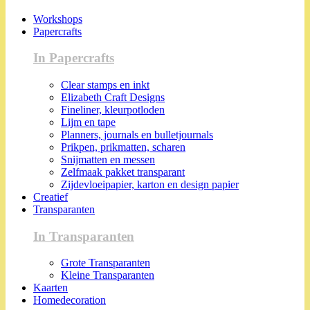
Workshops
Papercrafts
In Papercrafts
Clear stamps en inkt
Elizabeth Craft Designs
Fineliner, kleurpotloden
Lijm en tape
Planners, journals en bulletjournals
Prikpen, prikmatten, scharen
Snijmatten en messen
Zelfmaak pakket transparant
Zijdevloeipapier, karton en design papier
Creatief
Transparanten
In Transparanten
Grote Transparanten
Kleine Transparanten
Kaarten
Homedecoration