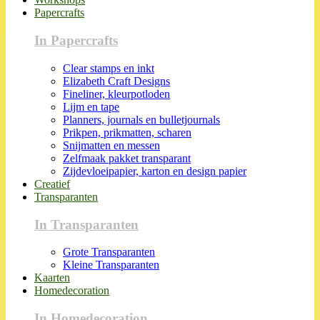
Papercrafts
In Papercrafts
Clear stamps en inkt
Elizabeth Craft Designs
Fineliner, kleurpotloden
Lijm en tape
Planners, journals en bulletjournals
Prikpen, prikmatten, scharen
Snijmatten en messen
Zelfmaak pakket transparant
Zijdevloeipapier, karton en design papier
Creatief
Transparanten
In Transparanten
Grote Transparanten
Kleine Transparanten
Kaarten
Homedecoration
In Homedecoration