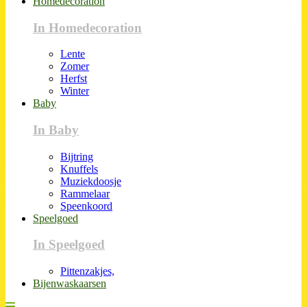
Homedecoration
In Homedecoration
Lente
Zomer
Herfst
Winter
Baby
In Baby
Bijtring
Knuffels
Muziekdoosje
Rammelaar
Speenkoord
Speelgoed
In Speelgoed
Pittenzakjes,
Bijenwaskaarsen