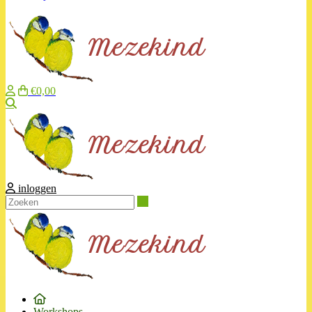
€0,00
Zoeken
inloggen
Zoeken
Workshops