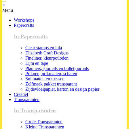
×
Menu
Workshops
Papercrafts
In Papercrafts
Clear stamps en inkt
Elizabeth Craft Designs
Fineliner, kleurpotloden
Lijm en tape
Planners, journals en bulletjournals
Prikpen, prikmatten, scharen
Snijmatten en messen
Zelfmaak pakket transparant
Zijdevloeipapier, karton en design papier
Creatief
Transparanten
In Transparanten
Grote Transparanten
Kleine Transparanten