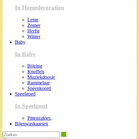
In Homedecoration
Lente
Zomer
Herfst
Winter
Baby
In Baby
Bijtring
Knuffels
Muziekdoosje
Rammelaar
Speenkoord
Speelgoed
In Speelgoed
Pittenzakjes,
Bijenwaskaarsen
Zoeken