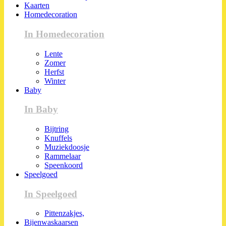
Kaarten
Homedecoration
In Homedecoration
Lente
Zomer
Herfst
Winter
Baby
In Baby
Bijtring
Knuffels
Muziekdoosje
Rammelaar
Speenkoord
Speelgoed
In Speelgoed
Pittenzakjes,
Bijenwaskaarsen