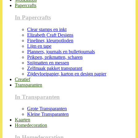
Papercrafts
In Papercrafts
Clear stamps en inkt
Elizabeth Craft Designs
Fineliner, kleurpotloden
Lijm en tape
Planners, journals en bulletjournals
Prikpen, prikmatten, scharen
Snijmatten en messen
Zelfmaak pakket transparant
Zijdevloeipapier, karton en design papier
Creatief
Transparanten
In Transparanten
Grote Transparanten
Kleine Transparanten
Kaarten
Homedecoration
In Homedecoration