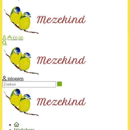
€0,00
Zoeken
inloggen
Zoeken
Workshops