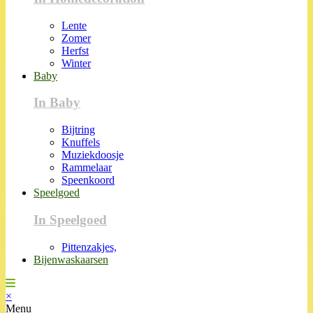
Lente
Zomer
Herfst
Winter
Baby
In Baby
Bijtring
Knuffels
Muziekdoosje
Rammelaar
Speenkoord
Speelgoed
In Speelgoed
Pittenzakjes,
Bijenwaskaarsen
×
Menu