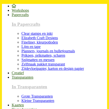
Workshops
Papercrafts
In Papercrafts
Clear stamps en inkt
Elizabeth Craft Designs
Fineliner, kleurpotloden
Lijm en tape
Planners, journals en bulletjournals
Prikpen, prikmatten, scharen
Snijmatten en messen
Zelfmaak pakket transparant
Zijdevloeipapier, karton en design papier
Creatief
Transparanten
In Transparanten
Grote Transparanten
Kleine Transparanten
Kaarten