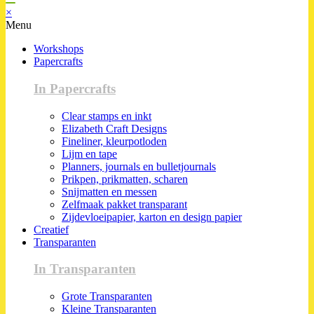
×
Menu
Workshops
Papercrafts
In Papercrafts
Clear stamps en inkt
Elizabeth Craft Designs
Fineliner, kleurpotloden
Lijm en tape
Planners, journals en bulletjournals
Prikpen, prikmatten, scharen
Snijmatten en messen
Zelfmaak pakket transparant
Zijdevloeipapier, karton en design papier
Creatief
Transparanten
In Transparanten
Grote Transparanten
Kleine Transparanten