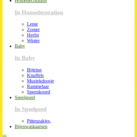
Homedecoration
In Homedecoration
Lente
Zomer
Herfst
Winter
Baby
In Baby
Bijtring
Knuffels
Muziekdoosje
Rammelaar
Speenkoord
Speelgoed
In Speelgoed
Pittenzakjes,
Bijenwaskaarsen