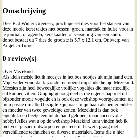
Omschrijving
Dies Ecd Winter Greenery, prachtige set dies voor het stansen van
deze mooie kerst takjes met bessen, groen, maretak en hulst voor in
je journal, of agenda, kerstkaarten of versiering van een kado.
de set bestaat uit 7 dies de grootste is 5.7 x 12.1 cm. Ontwerp van
Angelica Turner
0 review(s)
Over Mezekind
Als klein meisje liet ik meesjes in het bos nootjes uit mijn hand eten.
Mijn vader vond dat bijzonder en noemt mij sinds die tijd Mezekind.
Meesjes zijn heel beweeglijke vrolijke vogeltjes die maar moeilijk
stil kunnen zitten. Grappig genoeg deel ik die eigenschap met dit
bijzonder mooie vogeltje en is ook deze webshop voortgekomen uit
mijn passie om altijd bezig te zijn, naast mijn baan als peuterleidster
en moeder van twee geweldige zonen. Mezekind is dan ook
eigenlijk een beetje een uit de hand gelopen, maar succesvolle
hobby! Alles wat u op de webshop Mezekind kunt vinden heb ik
met veel plezier ontworpen en gecreëerd. Ik werk graag met
verschillende technieken en diverse materialen. Items die u hier