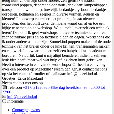
terug kunt vinden zijn onder andere: zelf gemaakte kaarsen,
zonnekind poppen, decoratie voor thuis (denk aan: lampenkappen,
transparanten, windlicht), huwelijksbedankjes, geboortebedankjes,
oorbellen, kettingen en zeepjes in diverse vormen, geuren en
kleuren! Ik ontwerp en creëer met grote regelmaat nieuwe
producten, dus het blijft zeker de moeite waard om af en toe een
kijkje te nemen op de webshop. Wilt u toch liever zelf een techniek
leren? Dat kan! Ik geef workshops in diverse technieken voor een
zeer betaalbare prijs en op flexibele tijden en dagen. Workshops die
ik onder andere aanbied zijn: Zonnekind poppen maken, of de oude
techniek van het breien onder de knie krijgen, transparanten maken
en een workshop waarin u leert zelf een babybal kraamcadeau te
borduren. Natuurlijk kunt u mij altijd benaderen indien u zelf een
leuk idee heeft, maar wel wat hulp of inzichten kunt gebruiken.
Heeft u interesse in een van de workshops? Of heeft u een vraag
over een product op Mezekind? Neem dan gerust contact met ons
op via het contactformulier of mail naar: info@mezekind.nl
Groetjes, Erica Mezekind
Neem contact met ons op
Telefoon
+31 6 21226926 Elke dag bereikbaar van 20:00 tot
22:00
info@mezekind.nl
Informatie
Contactgegevens