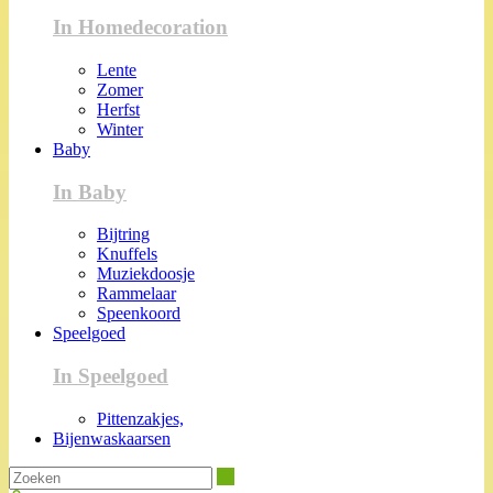
In Homedecoration
Lente
Zomer
Herfst
Winter
Baby
In Baby
Bijtring
Knuffels
Muziekdoosje
Rammelaar
Speenkoord
Speelgoed
In Speelgoed
Pittenzakjes,
Bijenwaskaarsen
Zoeken