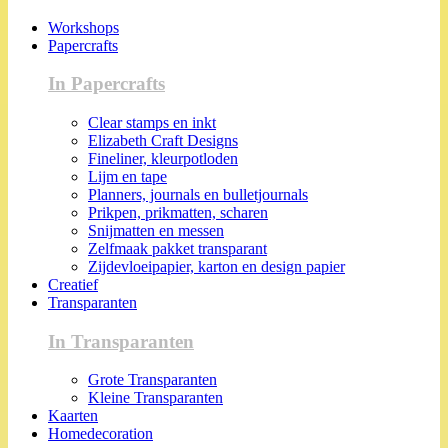
Workshops
Papercrafts
In Papercrafts
Clear stamps en inkt
Elizabeth Craft Designs
Fineliner, kleurpotloden
Lijm en tape
Planners, journals en bulletjournals
Prikpen, prikmatten, scharen
Snijmatten en messen
Zelfmaak pakket transparant
Zijdevloeipapier, karton en design papier
Creatief
Transparanten
In Transparanten
Grote Transparanten
Kleine Transparanten
Kaarten
Homedecoration