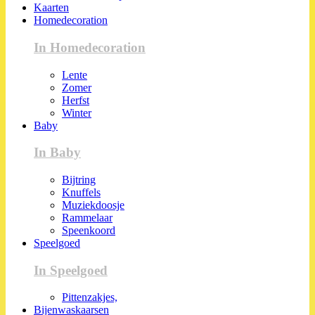
Kaarten
Homedecoration
In Homedecoration
Lente
Zomer
Herfst
Winter
Baby
In Baby
Bijtring
Knuffels
Muziekdoosje
Rammelaar
Speenkoord
Speelgoed
In Speelgoed
Pittenzakjes,
Bijenwaskaarsen