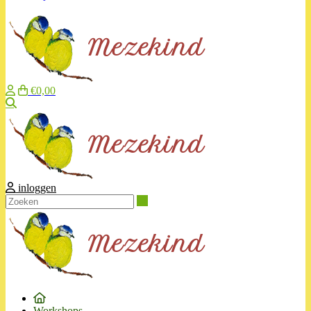
€0,00
Zoeken
inloggen
Zoeken
Workshops