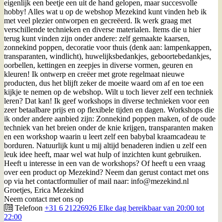
eigenlijk een beetje een uit de hand gelopen, maar succesvolle
hobby! Alles wat u op de webshop Mezekind kunt vinden heb ik
met veel plezier ontworpen en gecreëerd. Ik werk graag met
verschillende technieken en diverse materialen. Items die u hier
terug kunt vinden zijn onder andere: zelf gemaakte kaarsen,
zonnekind poppen, decoratie voor thuis (denk aan: lampenkappen,
transparanten, windlicht), huwelijksbedankjes, geboortebedankjes,
oorbellen, kettingen en zeepjes in diverse vormen, geuren en
kleuren! Ik ontwerp en creëer met grote regelmaat nieuwe
producten, dus het blijft zeker de moeite waard om af en toe een
kijkje te nemen op de webshop. Wilt u toch liever zelf een techniek
leren? Dat kan! Ik geef workshops in diverse technieken voor een
zeer betaalbare prijs en op flexibele tijden en dagen. Workshops die
ik onder andere aanbied zijn: Zonnekind poppen maken, of de oude
techniek van het breien onder de knie krijgen, transparanten maken
en een workshop waarin u leert zelf een babybal kraamcadeau te
borduren. Natuurlijk kunt u mij altijd benaderen indien u zelf een
leuk idee heeft, maar wel wat hulp of inzichten kunt gebruiken.
Heeft u interesse in een van de workshops? Of heeft u een vraag
over een product op Mezekind? Neem dan gerust contact met ons
op via het contactformulier of mail naar: info@mezekind.nl
Groetjes, Erica Mezekind
Neem contact met ons op
Telefoon
+31 6 21226926 Elke dag bereikbaar van 20:00 tot
22:00