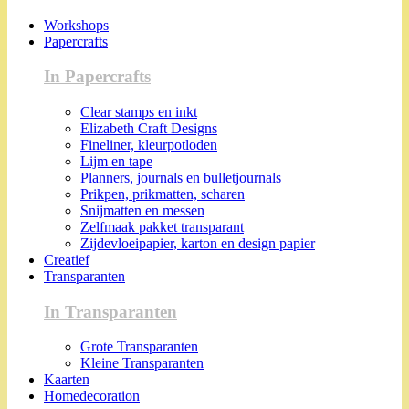
Workshops
Papercrafts
In Papercrafts
Clear stamps en inkt
Elizabeth Craft Designs
Fineliner, kleurpotloden
Lijm en tape
Planners, journals en bulletjournals
Prikpen, prikmatten, scharen
Snijmatten en messen
Zelfmaak pakket transparant
Zijdevloeipapier, karton en design papier
Creatief
Transparanten
In Transparanten
Grote Transparanten
Kleine Transparanten
Kaarten
Homedecoration