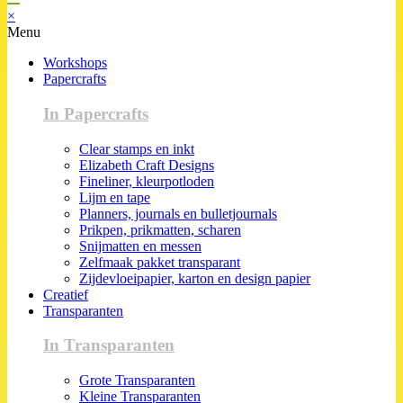
×
Menu
Workshops
Papercrafts
In Papercrafts
Clear stamps en inkt
Elizabeth Craft Designs
Fineliner, kleurpotloden
Lijm en tape
Planners, journals en bulletjournals
Prikpen, prikmatten, scharen
Snijmatten en messen
Zelfmaak pakket transparant
Zijdevloeipapier, karton en design papier
Creatief
Transparanten
In Transparanten
Grote Transparanten
Kleine Transparanten