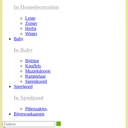
In Homedecoration
Lente
Zomer
Herfst
Winter
Baby
In Baby
Bijtring
Knuffels
Muziekdoosje
Rammelaar
Speenkoord
Speelgoed
In Speelgoed
Pittenzakjes,
Bijenwaskaarsen
Zoeken