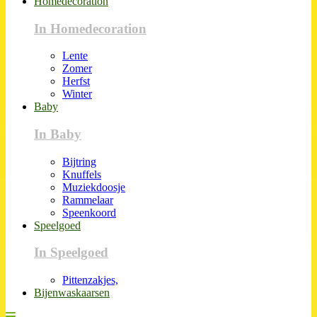
Homedecoration
In Homedecoration
Lente
Zomer
Herfst
Winter
Baby
In Baby
Bijtring
Knuffels
Muziekdoosje
Rammelaar
Speenkoord
Speelgoed
In Speelgoed
Pittenzakjes,
Bijenwaskaarsen