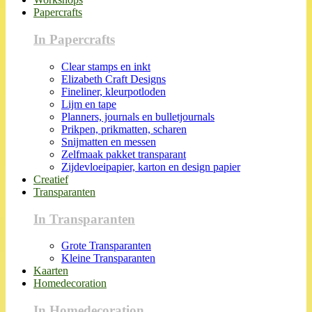
Papercrafts
In Papercrafts
Clear stamps en inkt
Elizabeth Craft Designs
Fineliner, kleurpotloden
Lijm en tape
Planners, journals en bulletjournals
Prikpen, prikmatten, scharen
Snijmatten en messen
Zelfmaak pakket transparant
Zijdevloeipapier, karton en design papier
Creatief
Transparanten
In Transparanten
Grote Transparanten
Kleine Transparanten
Kaarten
Homedecoration
In Homedecoration