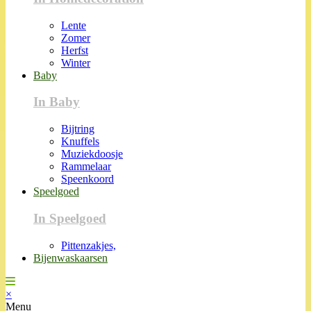
Lente
Zomer
Herfst
Winter
Baby
In Baby
Bijtring
Knuffels
Muziekdoosje
Rammelaar
Speenkoord
Speelgoed
In Speelgoed
Pittenzakjes,
Bijenwaskaarsen
×
Menu