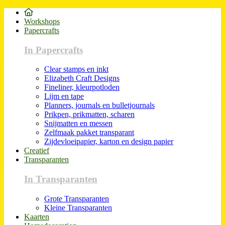
Workshops
Papercrafts
In Papercrafts
Clear stamps en inkt
Elizabeth Craft Designs
Fineliner, kleurpotloden
Lijm en tape
Planners, journals en bulletjournals
Prikpen, prikmatten, scharen
Snijmatten en messen
Zelfmaak pakket transparant
Zijdevloeipapier, karton en design papier
Creatief
Transparanten
In Transparanten
Grote Transparanten
Kleine Transparanten
Kaarten